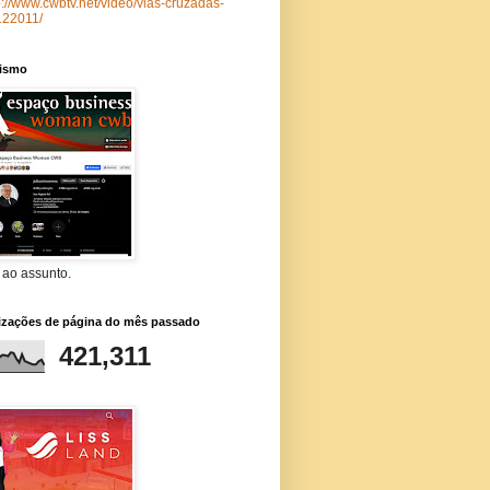
p://www.cwbtv.net/video/vias-cruzadas-
122011/
lismo
 ao assunto.
lizações de página do mês passado
421,311