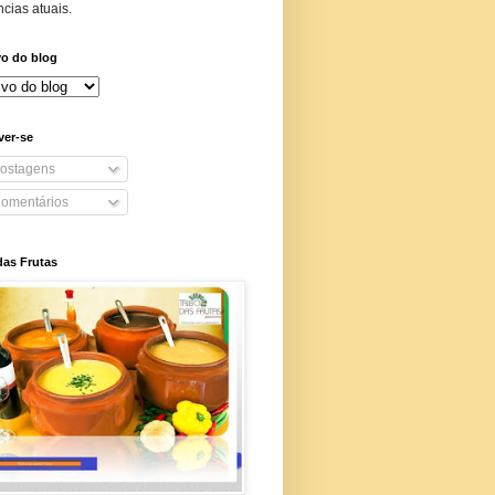
cias atuais.
vo do blog
ver-se
ostagens
omentários
das Frutas