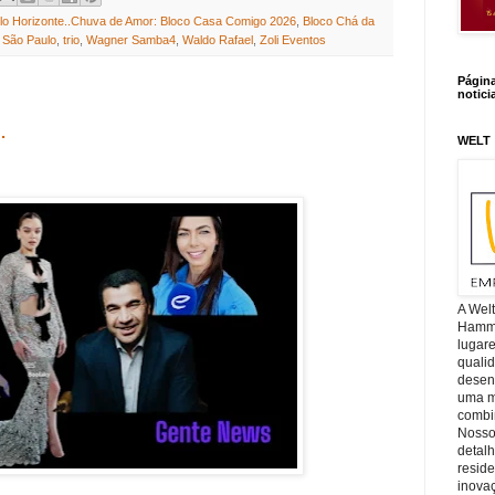
lo Horizonte..Chuva de Amor: Bloco Casa Comigo 2026
,
Bloco Chá da
,
São Paulo
,
trio
,
Wagner Samba4
,
Waldo Rafael
,
Zoli Eventos
Págin
notici
.
WELT
A Wel
Hamm, 
lugar
quali
desen
uma mi
combin
Nosso
detal
reside
inova