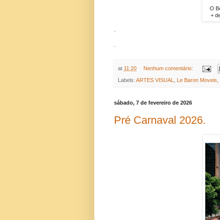
O B
+ d
.
.
at
11:20
Nenhum comentário:
Labels:
ARTES VISUAL
,
Le Baron Moveis
,
sábado, 7 de fevereiro de 2026
Pré Carnaval 2026.