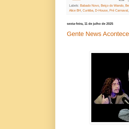
Labels:
Babado Novo
,
Beiço do Wando
,
Be
Alice BH
,
Curitiba
,
D-House
,
Pré Carnaval
sexta-feira, 11 de julho de 2025
Gente News Acontece