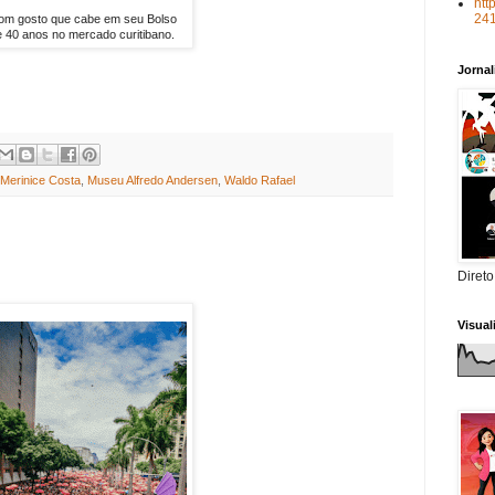
htt
24
om gosto que cabe em seu Bolso
e 40 anos no mercado curitibano.
Jorna
Merinice Costa
,
Museu Alfredo Andersen
,
Waldo Rafael
Direto
Visua