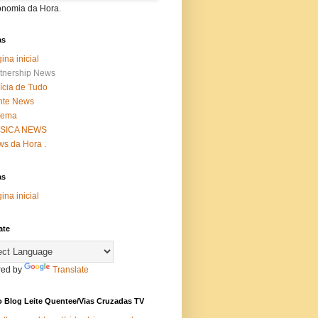
onomia da Hora.
as
ina inicial
tnership News
ícia de Tudo
nte News
nema
SICA NEWS
s da Hora .
as
ina inicial
ate
ed by
Translate
 Blog Leite Quentee/Vias Cruzadas TV