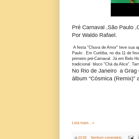
Pré Carnaval ,São Paulo ,C
Por Waldo Rafael.
A festa "Chuva de Amor" teve sua 
Paulo . Em Curitiba, no dia 11 de f
primeiro pré-Carnaval. Já em Belo Hor
tradicional bloco "Chá da Alice". 
No Rio de Janeiro a Grag 
álbum “Cósmica (Remix)” a
Leia mais... »
at
23:00
Nenhum comentário: