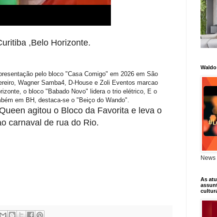
uritiba ,Belo Horizonte.
Waldo
apresentação pelo bloco "Casa Comigo" em 2026 em São
evereiro, Wagner Samba4, D-House e Zoli Eventos marcao
izonte, o bloco "Babado Novo" lidera o trio elétrico, E o
Também em BH, destaca-se o "Beiço do Wando".
Queen agitou o Bloco da Favorita e leva o
o carnaval de rua do Rio.
News 
As atu
assunt
cultur