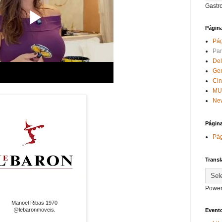
Gastr
Págin
Pág
Par
Del
Ge
Ci
MU
New
Págin
Pág
Transl
Power
Manoel Ribas 1970
@lebaronmoveis.
Evento