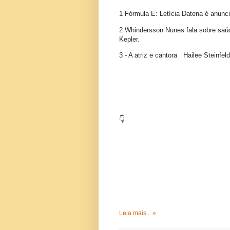
1 Fórmula E: Letícia Datena é anun
2 Whindersson Nunes fala sobre saú
Kepler.
3 - A atriz e cantora Hailee Steinfel
.
👇
Leia mais... »