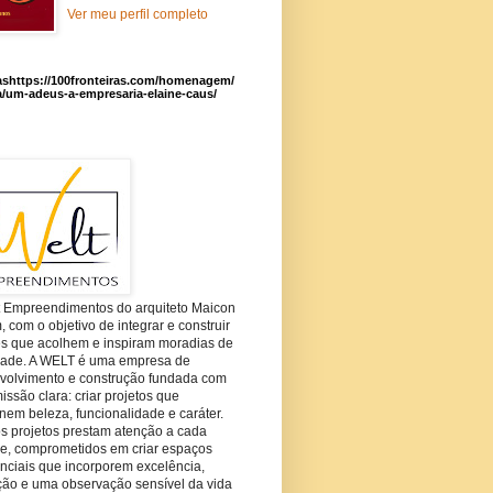
Ver meu perfil completo
ashttps://100fronteiras.com/homenagem/
a/um-adeus-a-empresaria-elaine-caus/
t Empreendimentos do arquiteto Maicon
com o objetivo de integrar e construir
es que acolhem e inspiram moradias de
dade. A WELT é uma empresa de
volvimento e construção fundada com
ssão clara: criar projetos que
em beleza, funcionalidade e caráter.
s projetos prestam atenção a cada
he, comprometidos em criar espaços
nciais que incorporem excelência,
ção e uma observação sensível da vida