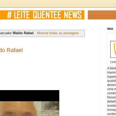
Welt
marcador
Waldo Rafael
.
Mostrar todas as postagens
do Rafael
A Wel
Hamm, 
lugar
quali
desen
uma mi
combin
Nosso
detal
reside
inova
conte