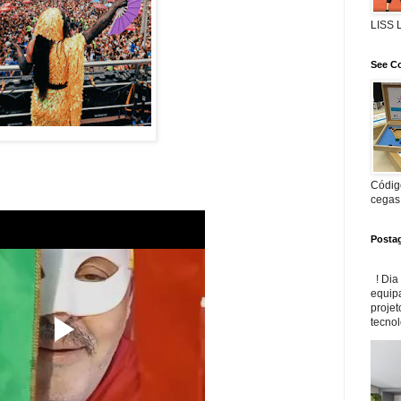
LISS
See Co
Código
cegas
Posta
! Dia
equip
projet
tecnol