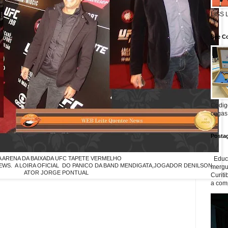
LISS
See Co
Código
cegas
Posta
NA ARENA DA BAIXADA UFC TAPETE VERMELHO
Educa
EWS. A LOIRA OFICIAL DO PANICO DA BAND MENDIGATA,JOGADOR DENILSON,
mergul
ATOR JORGE PONTUAL
Curiti
a com