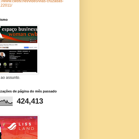
p://www.cwbtv.net/video/vias-cruzadas-
122011/
lismo
 ao assunto.
lizações de página do mês passado
424,413