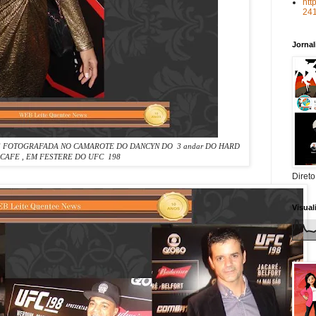
htt
24
Jorna
IS FOTOGRAFADA NO CAMAROTE DO DANCYN DO 3 andar DO HARD
CAFE , EM FESTERE DO UFC 198
Direto
Visua