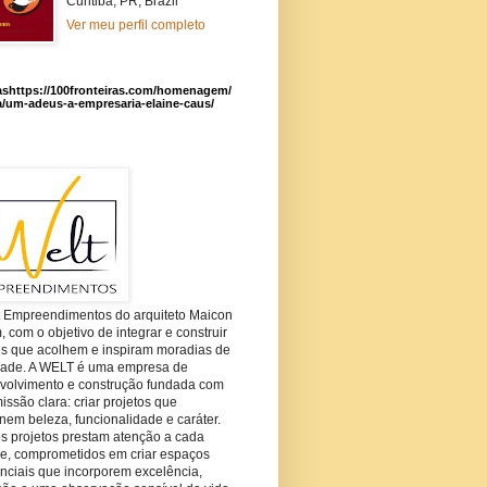
Curitiba, PR, Brazil
Ver meu perfil completo
ashttps://100fronteiras.com/homenagem/
a/um-adeus-a-empresaria-elaine-caus/
t Empreendimentos do arquiteto Maicon
com o objetivo de integrar e construir
es que acolhem e inspiram moradias de
dade. A WELT é uma empresa de
volvimento e construção fundada com
ssão clara: criar projetos que
em beleza, funcionalidade e caráter.
s projetos prestam atenção a cada
he, comprometidos em criar espaços
nciais que incorporem excelência,