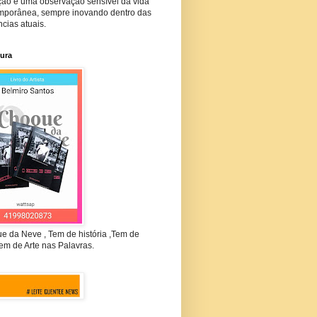
ção e uma observação sensível da vida
mporânea, sempre inovando dentro das
cias atuais.
tura
e da Neve , Tem de história ,Tem de
em de Arte nas Palavras.