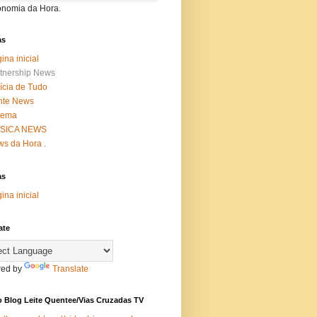
onomia da Hora.
as
ina inicial
tnership News
ícia de Tudo
nte News
nema
SICA NEWS
s da Hora .
as
ina inicial
ate
ed by
Translate
 Blog Leite Quentee/Vias Cruzadas TV