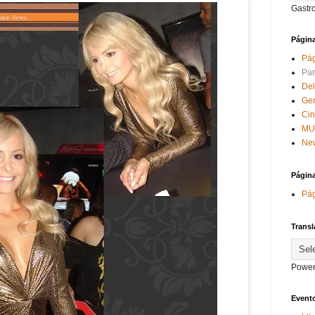
Gastr
Págin
Pág
Par
Del
Ge
Ci
MU
New
Págin
Pág
Transl
Power
Evento