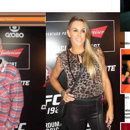
Waldo
News 
As atu
assunt
cultur