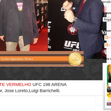
tendên
Arqui
Inscre
P
C
Tribo 
TE VERMELHO
UFC 198 ARENA
r, Jose Loreto,Luigi Barrichelli.