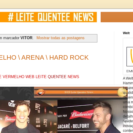
Welt
om marcador
VITOR
.
Mostrar todas as postagens
ELHO \ ARENA \ HARD ROCK
E VERMELHO WEB LEITE
QUENTEE
NEWS
A Wel
Hamm, 
lugar
quali
desen
uma mi
combin
Nosso
detal
reside
inova
conte