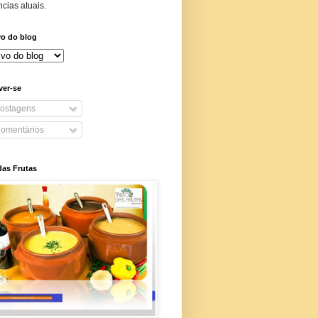
cias atuais.
vo do blog
ver-se
ostagens
omentários
das Frutas