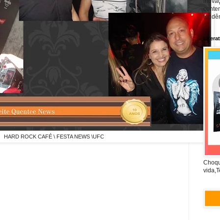
inova
conte
tendên
Litera
HARD ROCK CAFÉ \ FESTA NEWS \UFC
Choqu
vida,T