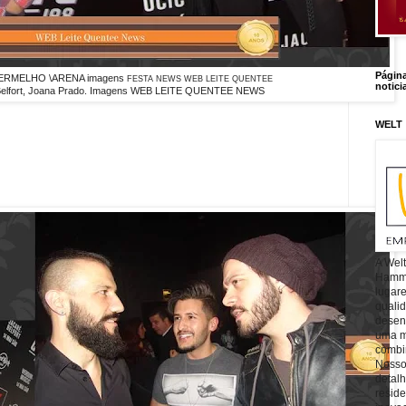
Págin
ERMELHO \ARENA imagens
FESTA NEWS WEB LEITE QUENTEE
notici
Belfort, Joana Prado. Imagens WEB LEITE QUENTEE NEWS
WELT
A Wel
Hamm, 
lugar
quali
desen
uma mi
combin
Nosso
detal
reside