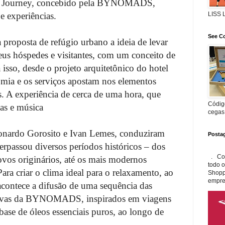
nd Journey, concebido pela BYNOMADS,
e experiências.
LISS
See Co
 proposta de refúgio urbano a ideia de levar
eus hóspedes e visitantes, com um conceito de
 isso, desde o projeto arquitetônico do hotel
nomia e os serviços apostam nos elementos
s. A experiência de cerca de uma hora, que
Código
ias e música
cegas
onardo Gorosito e Ivan Lemes, conduziram
Posta
erpassou diversos períodos históricos – dos
. Con
vos originários, até os mais modernos
todo 
ara criar o clima ideal para o relaxamento, ao
Shopp
empre
contece a difusão de uma sequência das
lusivas da BYNOMADS, inspirados em viagens
base de óleos essenciais puros, ao longo de