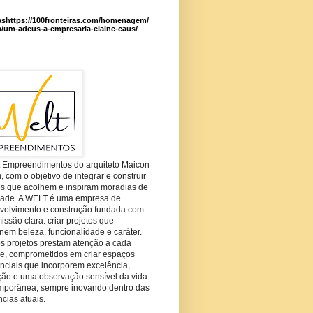
ashttps://100fronteiras.com/homenagem/
a/um-adeus-a-empresaria-elaine-caus/
t Empreendimentos do arquiteto Maicon
com o objetivo de integrar e construir
es que acolhem e inspiram moradias de
dade. A WELT é uma empresa de
volvimento e construção fundada com
ssão clara: criar projetos que
em beleza, funcionalidade e caráter.
s projetos prestam atenção a cada
he, comprometidos em criar espaços
nciais que incorporem excelência,
ção e uma observação sensível da vida
mporânea, sempre inovando dentro das
cias atuais.