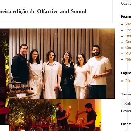
Gastr
meira edição do Olfactive and Sound
Págin
Pág
Par
Del
Ge
Ci
MU
New
Págin
Pág
Transl
Power
Evento