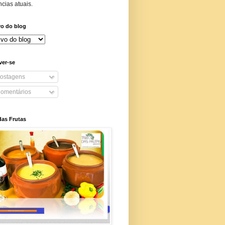
cias atuais.
vo do blog
ver-se
ostagens
omentários
das Frutas