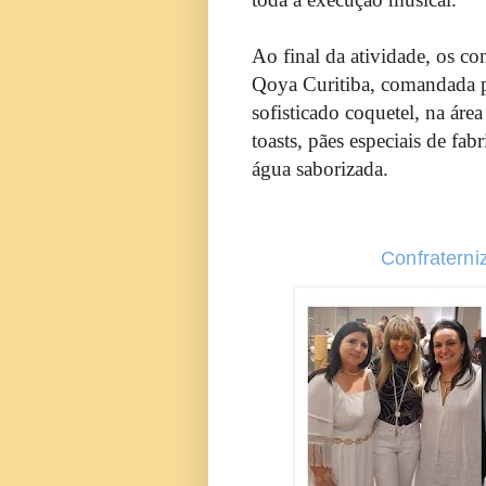
Ao final da atividade, os c
Qoya Curitiba, comandada p
sofisticado coquetel, na áre
toasts, pães especiais de fab
água saborizada.
Confraterni