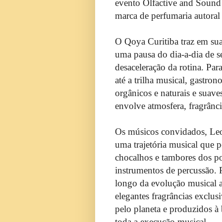
evento Olfactive and Sou
marca de perfumaria autoral 
O Qoya Curitiba traz em sua
uma pausa do dia-a-dia de s
desaceleração da rotina. Para
até a trilha musical, gastro
orgânicos e naturais e suave
envolve atmosfera, fragrânc
Os músicos convidados, Le
uma trajetória musical que p
chocalhos e tambores dos po
instrumentos de percussão. P
longo da evolução musical a
elegantes fragrâncias exc
pelo planeta e produzidos à 
toda a execução musical.