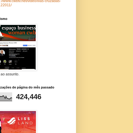
p://www.cwbtv.net/video/vias-cruzadas-
122011/
lismo
 ao assunto.
lizações de página do mês passado
424,446