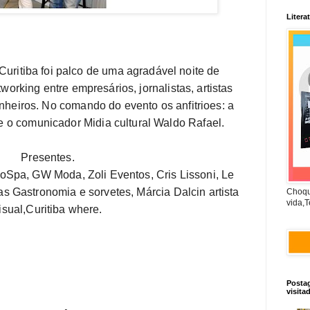
Litera
uritiba foi 
palco
 de uma agradável noite de 
tworking
entre
 empresários, jornalistas, artistas 
genheiros. No comando
 do evento os anfitrioes: a 
e o 
comunicador
 Midia cultural
 Waldo Rafael.

Presentes.

roSpa, GW 
Moda
, Zoli Eventos, Cris Lissoni, Le 
tas Gastronomia
 e sorvetes, Márcia Dalcin 
artista
Choqu
vida,T
isual,Curitiba where.
Posta
visita