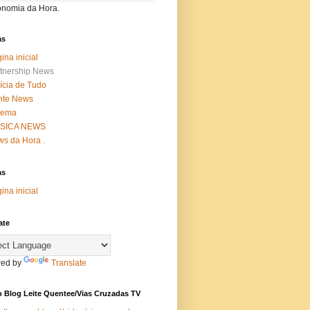
onomia da Hora.
as
ina inicial
tnership News
ícia de Tudo
nte News
nema
SICA NEWS
s da Hora .
as
ina inicial
ate
ed by
Translate
 Blog Leite Quentee/Vias Cruzadas TV