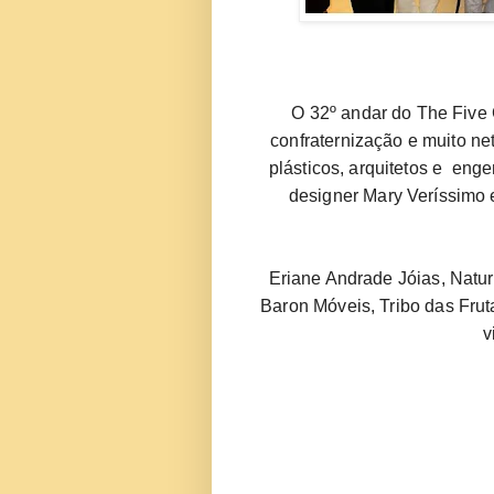
O 32º 
andar
 do The Five C
confraternização e muito ne
plásticos, arquitetos e  en
designer
 Mary Veríssimo 
Eriane Andrade Jóias, Natu
Baron Móveis, 
Tribo
 das Fru
v