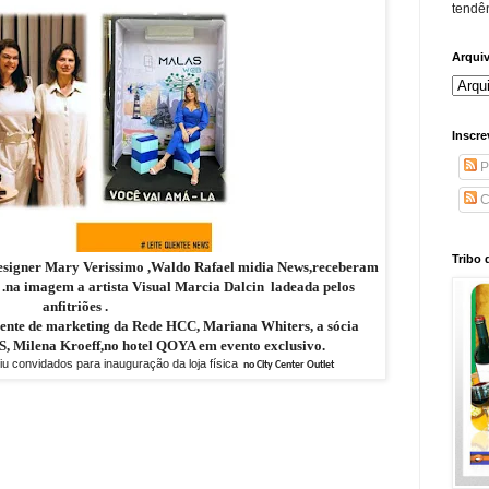
tendên
Arqui
Inscre
P
C
Tribo 
 designer Mary Verissimo ,Waldo Rafael midia News,receberam
 .na imagem a artista Visual Marcia Dalcin ladeada pelos
anfitriões .
rente de marketing da Rede HCC, Mariana Whiters, a sócia
 Milena Kroeff,no hotel QOYA em evento exclusivo.
iu convidados para inauguração da loja física
no City Center Outlet