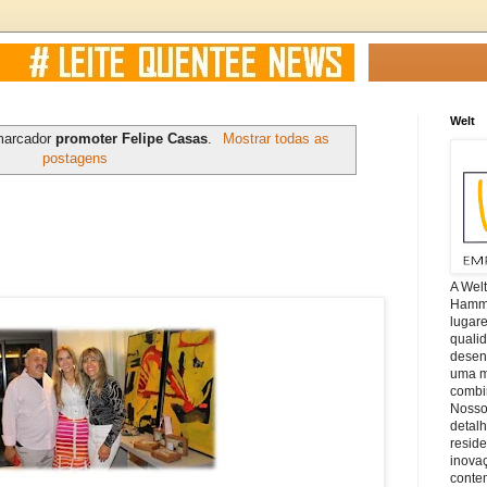
Welt
marcador
promoter Felipe Casas
.
Mostrar todas as
postagens
A Wel
Hamm, 
lugar
quali
desen
uma mi
combin
Nosso
detal
reside
inova
conte