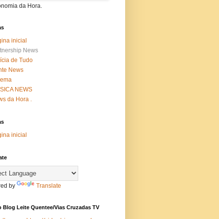
onomia da Hora.
as
ina inicial
tnership News
ícia de Tudo
nte News
nema
SICA NEWS
s da Hora .
as
ina inicial
ate
ed by
Translate
 Blog Leite Quentee/Vias Cruzadas TV