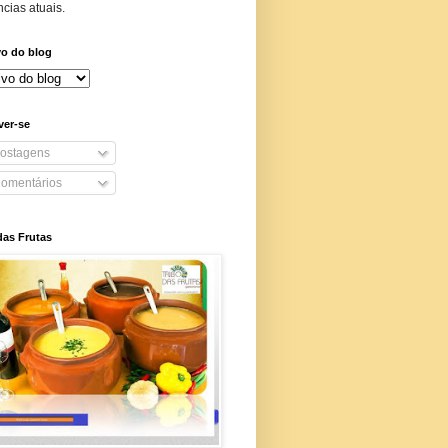
cias atuais.
vo do blog
ver-se
ostagens
omentários
das Frutas