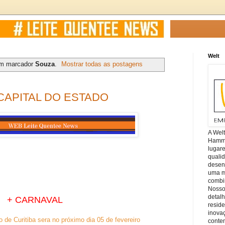
Welt
om marcador
Souza
.
Mostrar todas as postagens
CAPITAL DO ESTADO
A Wel
Hamm, 
lugar
quali
desen
uma mi
combin
Nosso
detal
+ CARNAVAL
reside
inova
o de Curitiba sera no próximo dia 05 de fevereiro
conte