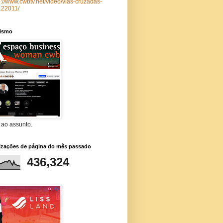
p://www.cwbtv.net/video/vias-cruzadas-
122011/
lismo
 ao assunto.
lizações de página do mês passado
436,324