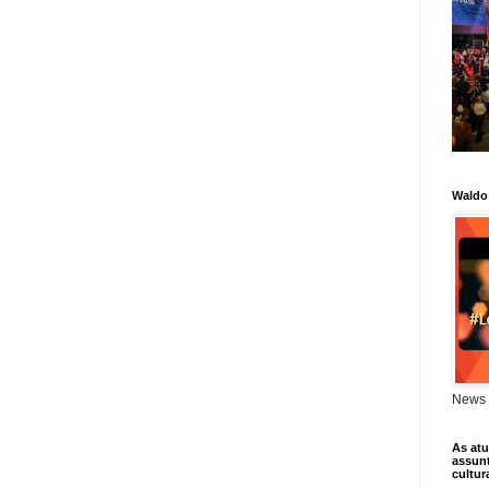
Waldo
News 
As atu
assunt
cultur