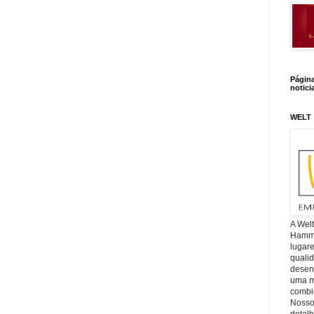
Págin
notici
WELT
A Wel
Hamm, 
lugar
quali
desen
uma mi
combin
Nosso
detal