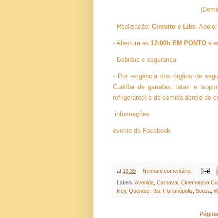
(Domi
- Realização:
Circuito e Like
. Apoio
- Abertura as
12:00h
EM PONTO
e e
- Bebidas e segurança
- Por exigência dos órgãos de segu
Curitiba de garrafas, latas e isop
refrigerante) e de comida dentro do 
informações
evento do Facebook.
at
13:30
Nenhum comentário:
Labels:
Avenida
,
Carnaval
,
Cinemateca.Cur
Ney
,
Quentee
,
Rio. Florianópolis
,
Souza
,
W
Página 