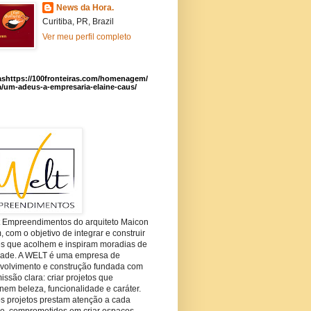
News da Hora.
Curitiba, PR, Brazil
Ver meu perfil completo
ashttps://100fronteiras.com/homenagem/
a/um-adeus-a-empresaria-elaine-caus/
t Empreendimentos do arquiteto Maicon
com o objetivo de integrar e construir
es que acolhem e inspiram moradias de
dade. A WELT é uma empresa de
volvimento e construção fundada com
ssão clara: criar projetos que
em beleza, funcionalidade e caráter.
s projetos prestam atenção a cada
he, comprometidos em criar espaços