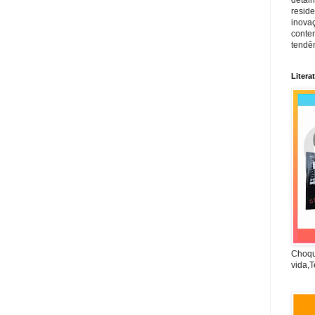
reside
inova
conte
tendên
Litera
Choqu
vida,T