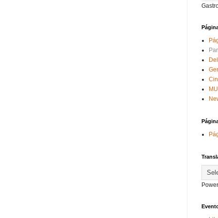
Gastr
Págin
Pág
Par
Del
Ge
Ci
MU
New
Págin
Pág
Transl
Power
Evento