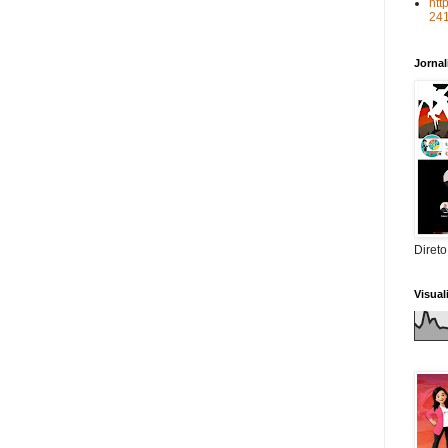
htt
24
Jorna
Direto
Visua