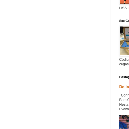
LISS
See Co
Código
cegas
Posta
Deli
Conhe
Bom G
Nesta 
Evento