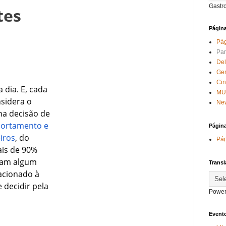
Gastr
tes
Págin
Pág
Par
Del
Ge
Ci
dia. E, cada
MU
sidera o
New
na decisão de
ortamento e
Págin
iros
, do
Pág
is de 90%
ram algum
Transl
lacionado à
 decidir pela
Power
Evento