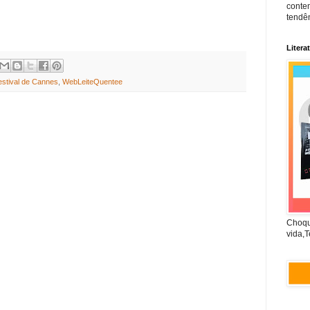
conte
tendên
Litera
estival de Cannes
,
WebLeiteQuentee
Choqu
vida,T