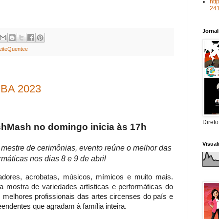
htt
24
Jorna
iteQuentee
BA 2023
Direto
shMash no domingo inicia às 17h
Visua
estre de cerimônias, evento reúne o melhor das
rmáticas nos dias 8 e 9 de abril
zadores, acrobatas, músicos, mímicos e muito mais.
 mostra de variedades artísticas e performáticas do
s melhores profissionais das artes circenses do país e
ndentes que agradam à família inteira.