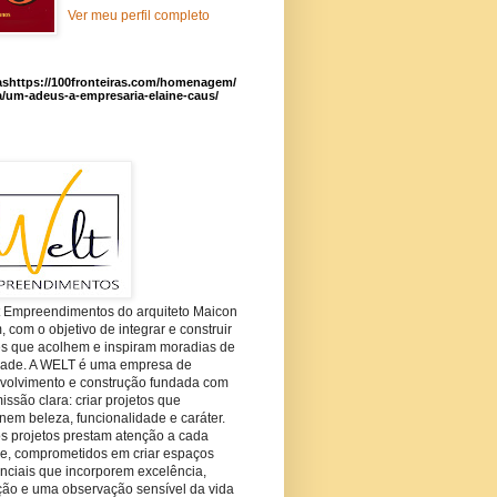
Ver meu perfil completo
ashttps://100fronteiras.com/homenagem/
a/um-adeus-a-empresaria-elaine-caus/
t Empreendimentos do arquiteto Maicon
com o objetivo de integrar e construir
es que acolhem e inspiram moradias de
dade. A WELT é uma empresa de
volvimento e construção fundada com
ssão clara: criar projetos que
em beleza, funcionalidade e caráter.
s projetos prestam atenção a cada
he, comprometidos em criar espaços
nciais que incorporem excelência,
ção e uma observação sensível da vida