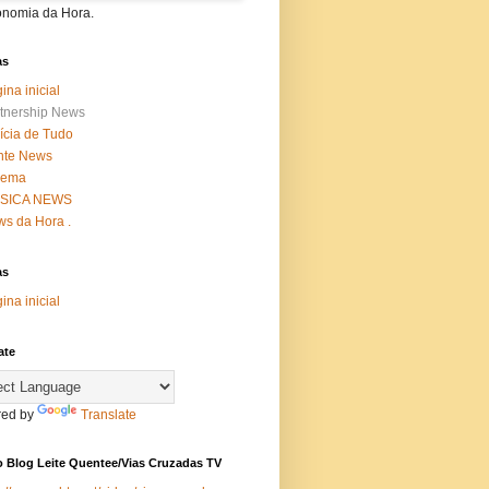
onomia da Hora.
as
ina inicial
tnership News
ícia de Tudo
nte News
nema
SICA NEWS
s da Hora .
as
ina inicial
ate
ed by
Translate
 Blog Leite Quentee/Vias Cruzadas TV