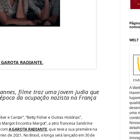
Págin
notici
WELT
 GAROTA RADIANTE.
A Wel
Cannes, filme traz uma jovem judia que
Hamm, 
 época da ocupação nazista na França
lugar
quali
desen
uma mi
er e Cantar”, “Betty Fisher e Outras Histórias”,
combin
argot Encontra Margot”, a atriz francesa Sandrine
Nosso
detal
o com
A GAROTA RADIANTE
, que teve a sua première na
reside
nes de 2021. No Brasil, o longa será lançado em 30 de
inova