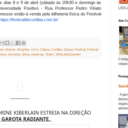
 dias 8 e 9 de abril (sábado às 20h30 e domingo às
niversidade Positivo - Rua Professor Pedro Viriato
LISS
ressos estão à venda pela bilheteria física do Festival
https://festivaldecuritiba.
com.br/
See Co
tes cênicas
,
Atrações
,
circo
,
Cultura
,
Curitiba
,
Dança
,
Festival
,
Festival
sica
,
risorama
,
Show
,
stand-up
,
Teatro
,
WebLeiteQuentee
Código
cegas
Posta
Saúd
A ger
deixou
negóc
alimen
RINE KIBERLAIN ESTREIA NA DIREÇÃO
 GAROTA RADIANTE.