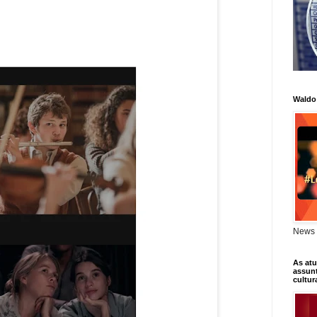
Waldo
News 
As atu
assunt
cultur