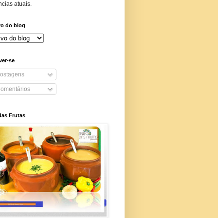
cias atuais.
vo do blog
ver-se
ostagens
omentários
das Frutas