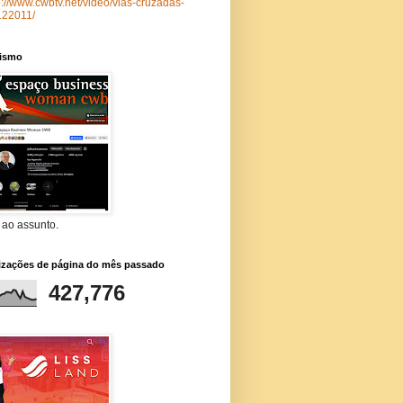
p://www.cwbtv.net/video/vias-cruzadas-
122011/
lismo
 ao assunto.
lizações de página do mês passado
427,776