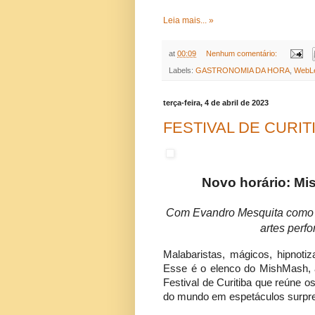
Leia mais... »
at
00:09
Nenhum comentário:
Labels:
GASTRONOMIA DA HORA
,
WebLe
terça-feira, 4 de abril de 2023
FESTIVAL DE CURITI
Novo horário: Mi
Com Evandro Mesquita como m
artes perfo
Malabaristas, mágicos, hipnoti
Esse é o elenco do MishMash, a
Festival de Curitiba que reúne o
do mundo em espetáculos surpree