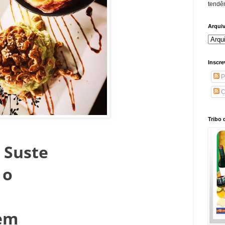
tendên
Arqui
Inscre
P
C
Tribo 
Suste
 o
tem