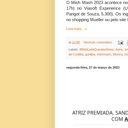
O Mish Mash 2023 acontece nos
17h) no Viasoft Experience (U
Parigot de Souza, 5.300). Os ing
no shopping Mueller ou pelo site
Leia mais... »
at
12:00
Nenhum comentário:
Labels:
#WebLeiteQuenteeNews
,
Artes
,
ar
de Curitiba
,
guritiba
,
mishmash
,
Mostra
,
mú
segunda-feira, 27 de março de 2023
ATRIZ PREMIADA, SAND
COM
A