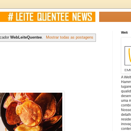
Welt
rcador
WebLeiteQuentee
.
Mostrar todas as postagens
A Wel
Hamm, 
lugar
quali
desen
uma mi
combin
Nosso
detal
reside
inova
conte