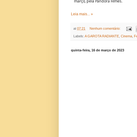
março, pela Pandora Filmes.
Leia mais... »
at
07:21
Nenhum comentário:
Labels:
A GAROTA RADIANTE
,
Cinema
,
F
quinta-feira, 16 de março de 2023