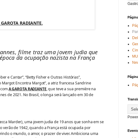
Gastr
Págin
 GAROTA RADIANTE.
Pág
Par
Del
Ge
Ci
Cannes, filme traz uma jovem judia que
 época da ocupação nazista na França
MU
New
er e Cantar”, “Betty Fisher e Outras Histórias”,
Págin
argot Encontra Margot”, a atriz francesa Sandrine
Pág
o com
A GAROTA RADIANTE
, que teve a sua première na
nes de 2021. No Brasil, o longa será lançado em 30 de
Transl
Power
becca Marder), uma jovem judia de 19 anos que sonha em se
: o verão de 1942, quando a França está ocupada por
Evento
brindo o mundo, o amor, o prazer de viver. Ambiciona uma