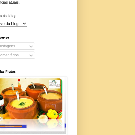
cias atuais.
vo do blog
ver-se
ostagens
omentários
das Frutas