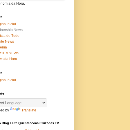
onomia da Hora.
as
ina inicial
tnership News
ícia de Tudo
nte News
nema
SICA NEWS
s da Hora .
as
ina inicial
ate
ed by
Translate
 Blog Leite Quentee/Vias Cruzadas TV