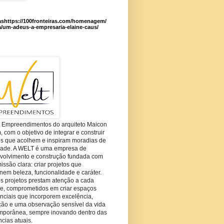
ashttps://100fronteiras.com/homenagem/
a/um-adeus-a-empresaria-elaine-caus/
t Empreendimentos do arquiteto Maicon
com o objetivo de integrar e construir
es que acolhem e inspiram moradias de
dade. A WELT é uma empresa de
volvimento e construção fundada com
ssão clara: criar projetos que
em beleza, funcionalidade e caráter.
s projetos prestam atenção a cada
he, comprometidos em criar espaços
nciais que incorporem excelência,
ção e uma observação sensível da vida
mporânea, sempre inovando dentro das
cias atuais.