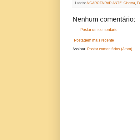
Labels:
A GAROTA RADIANTE
,
Cinema
,
F
Nenhum comentário:
Postar um comentário
Postagem mais recente
Assinar:
Postar comentários (Atom)