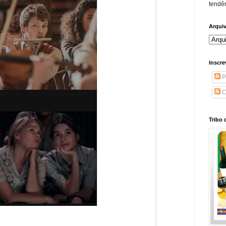
tendên
Arqui
Inscre
P
C
Tribo 