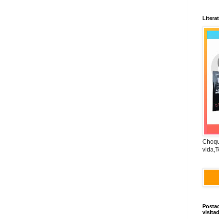
Litera
Choqu
vida,T
Posta
visita