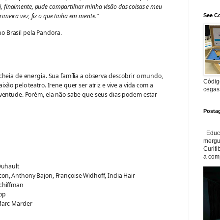
i, finalmente, pude compartilhar minha visão das coisas e meu
rimeira vez, fiz o que tinha em mente.”
See Co
o Brasil pela Pandora.
cheia de energia. Sua família a observa descobrir o mundo,
Código
ão pelo teatro. Irene quer ser atriz e vive a vida com a
cegas
uventude. Porém, ela não sabe que seus dias podem estar
Posta
Educa
mergul
Curiti
a com
Duhault
n, Anthony Bajon, Françoise Widhoff, India Hair
chiffman
op
Marc Marder