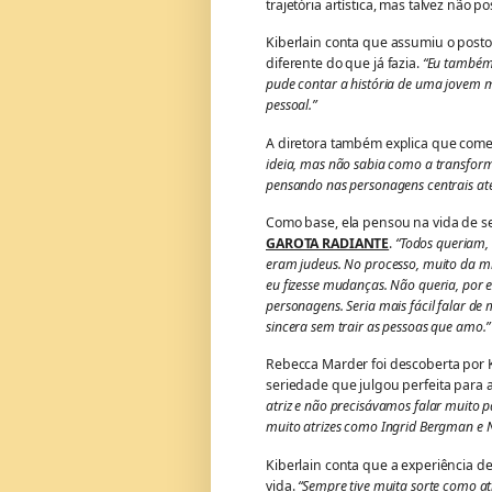
trajetória artística, mas talvez não p
Kiberlain conta que assumiu o posto
diferente do que já fazia.
“Eu também 
pude contar a história de uma jovem
pessoal.”
A diretora também explica que come
ideia, mas não sabia como a transformar
pensando nas personagens centrais até
Como base, ela pensou na vida de 
GAROTA RADIANTE
.
“Todos queriam,
eram judeus. No processo, muito da m
eu fizesse mudanças. Não queria, por
personagens. Seria mais fácil falar d
sincera sem trair as pessoas que amo.”
Rebecca Marder foi descoberta por K
seriedade que julgou perfeita para
atriz e não precisávamos falar muito 
muito atrizes como Ingrid Bergman e Na
Kiberlain conta que a experiência d
vida.
“Sempre tive muita sorte como atr