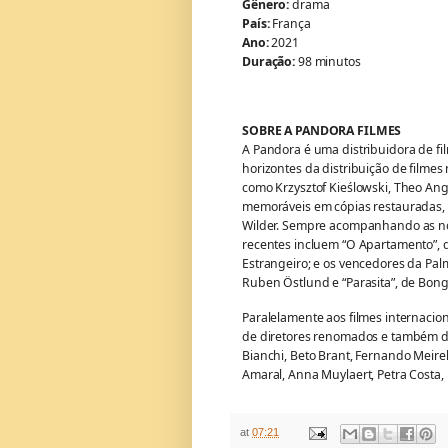
Gênero:
drama
País:
França
Ano:
2021
Duração:
98 minutos
SOBRE A PANDORA FILMES
A Pandora é uma distribuidora de f
horizontes da distribuição de filme
como Krzysztof Kieślowski, Theo Ang
memoráveis em cópias restauradas, d
Wilder. Sempre acompanhando as no
recentes incluem “O Apartamento”, 
Estrangeiro; e os vencedores da Pal
Ruben Östlund e “Parasita”, de Bong
Paralelamente aos filmes internacio
de diretores renomados e também de
Bianchi, Beto Brant, Fernando Meire
Amaral, Anna Muylaert, Petra Costa,
at
07:21