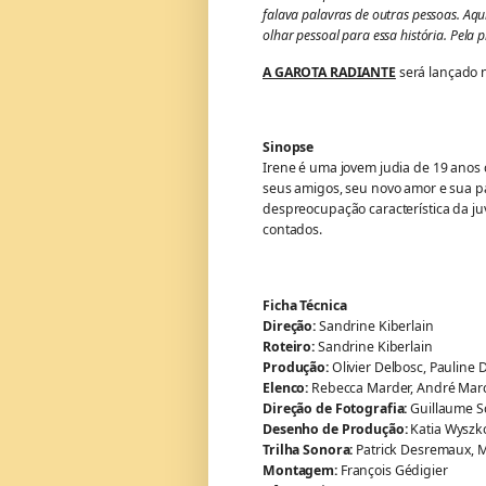
falava palavras de outras pessoas. Aqu
olhar pessoal para essa história. Pela p
A GAROTA RADIANTE
será lançado n
Sinopse
Irene é uma jovem judia de 19 anos 
seus amigos, seu novo amor e sua paix
despreocupação característica da j
contados.
Ficha Técnica
Direção:
Sandrine Kiberlain
Roteiro:
Sandrine Kiberlain
Produção:
Olivier Delbosc, Pauline 
Elenco:
Rebecca Marder, André Marco
Direção de Fotografia:
Guillaume S
Desenho de Produção:
Katia Wyszk
Trilha Sonora:
Patrick Desremaux, 
Montagem:
François Gédigier