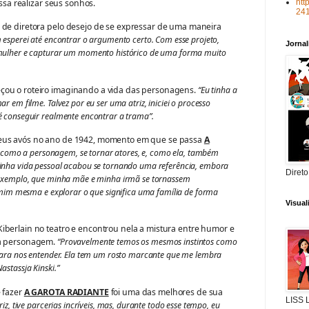
ossa realizar seus sonhos.
htt
24
 de diretora pelo desejo de se expressar de uma maneira
esperei até encontrar o argumento certo. Com esse projeto,
Jorna
 mulher e capturar um momento histórico de uma forma muito
çou o roteiro imaginando a vida das personagens.
“Eu tinha a
 em filme. Talvez por eu ser uma atriz, iniciei o processo
 conseguir realmente encontrar a trama”.
seus avós no ano de 1942, momento em que se passa
A
 como a personagem, se tornar atores, e, como ela, também
inha vida pessoal acabou se tornando uma referência, embora
Direto
 exemplo, que minha mãe e minha irmã se tornassem
e mim mesma e explorar o que significa uma família de forma
Visua
iberlain no teatro e encontrou nela a mistura entre humor e
 a personagem.
“Provavelmente temos os mesmos instintos como
para nos entender. Ela tem um rosto marcante que me lembra
stassja Kinski.”
e fazer
A GAROTA RADIANTE
foi uma das melhores de sua
LISS
iz, tive parcerias incríveis, mas, durante todo esse tempo, eu