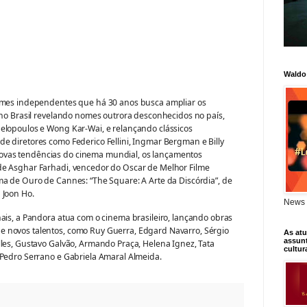
Waldo
ilmes independentes que há 30 anos busca ampliar os
s no Brasil revelando nomes outrora desconhecidos no país,
elopoulos e Wong Kar-Wai, e relançando clássicos
e diretores como Federico Fellini, Ingmar Bergman e Billy
vas tendências do cinema mundial, os lançamentos
de Asghar Farhadi, vencedor do Oscar de Melhor Filme
ma de Ouro de Cannes: “The Square: A Arte da Discórdia”, de
 Joon Ho.
News 
nais, a Pandora atua com o cinema brasileiro, lançando obras
 novos talentos, como Ruy Guerra, Edgard Navarro, Sérgio
As atu
assunt
lles, Gustavo Galvão, Armando Praça, Helena Ignez, Tata
cultur
 Pedro Serrano e Gabriela Amaral Almeida.