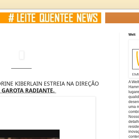
Welt
A Wel
RINE KIBERLAIN ESTREIA NA DIREÇÃO
Hamm, 
 GAROTA RADIANTE.
lugar
quali
desen
uma mi
combin
Nosso
detal
reside
inova
conte