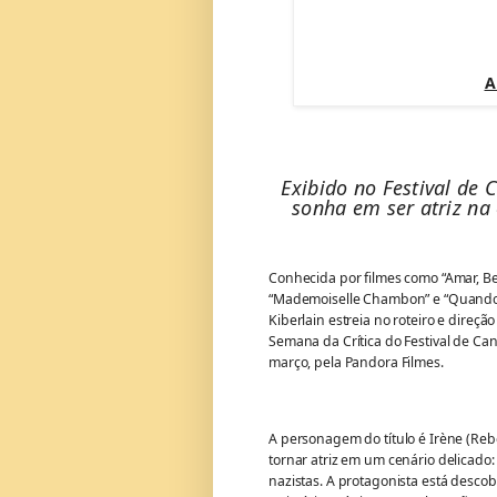
A
Exibido no Festival de 
sonha em ser atriz na
Conhecida por filmes como “Amar, Beb
“Mademoiselle Chambon” e “Quando M
Kiberlain estreia no roteiro e direçã
Semana da Crítica do Festival de Can
março, pela Pandora Filmes.
A personagem do título é Irène (Re
tornar atriz em um cenário delicado
nazistas. A protagonista está desco