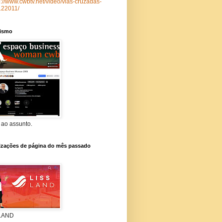
p://www.cwbtv.net/video/vias-cruzadas-
122011/
lismo
 ao assunto.
lizações de página do mês passado
 LAND