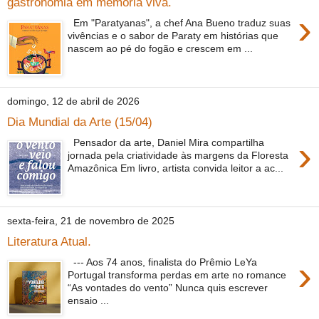
gastronomia em memória viva.
›
Em "Paratyanas", a chef Ana Bueno traduz suas
vivências e o sabor de Paraty em histórias que
nascem ao pé do fogão e crescem em ...
domingo, 12 de abril de 2026
Dia Mundial da Arte (15/04)
›
Pensador da arte, Daniel Mira compartilha
jornada pela criatividade às margens da Floresta
Amazônica Em livro, artista convida leitor a ac...
sexta-feira, 21 de novembro de 2025
Literatura Atual.
›
--- Aos 74 anos, finalista do Prêmio LeYa
Portugal transforma perdas em arte no romance
“As vontades do vento” Nunca quis escrever
ensaio ...