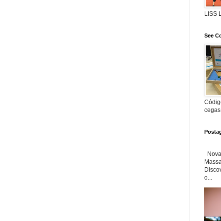
LISS
See Co
Código
cegas
Posta
Nova 
Massa'
Disco
o...