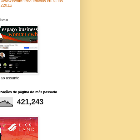
p://www.cwbtv.net/video/vias-cruzadas-
122011/
lismo
 ao assunto.
lizações de página do mês passado
421,243