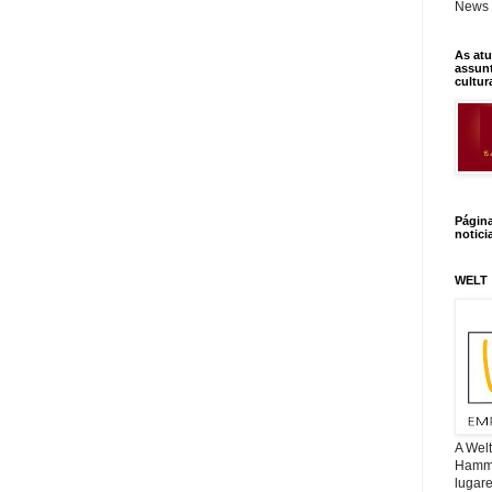
News 
As atu
assunt
cultur
Págin
notici
WELT
A Wel
Hamm, 
lugar