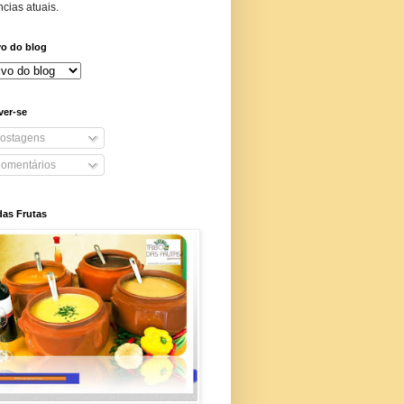
cias atuais.
vo do blog
ver-se
ostagens
omentários
das Frutas