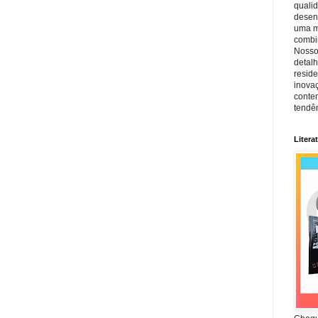
quali
desen
uma mi
combin
Nosso
detal
reside
inova
conte
tendên
Litera