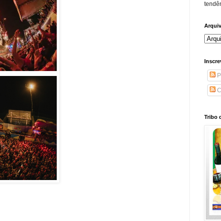
tendên
Arqui
Inscre
P
C
Tribo 