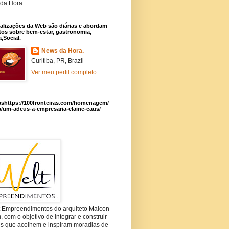
da Hora
alizações da Web são diárias e abordam
os sobre bem-estar, gastronomia,
a,Social.
News da Hora.
Curitiba, PR, Brazil
Ver meu perfil completo
ashttps://100fronteiras.com/homenagem/
a/um-adeus-a-empresaria-elaine-caus/
t Empreendimentos do arquiteto Maicon
com o objetivo de integrar e construir
es que acolhem e inspiram moradias de