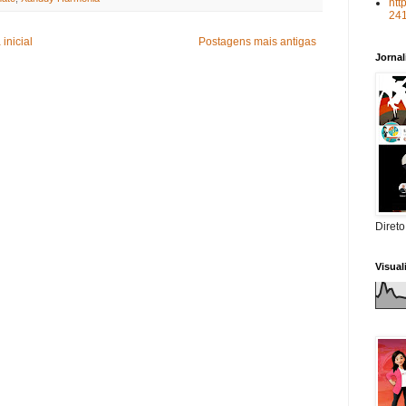
htt
24
inicial
Postagens mais antigas
Jorna
Direto
Visua