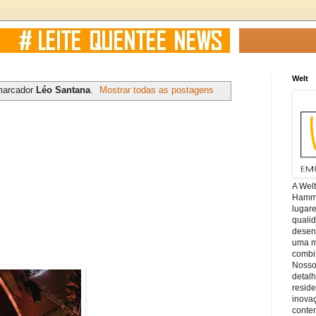
Welt
marcador
Léo Santana
.
Mostrar todas as postagens
A Wel
Hamm, 
lugar
quali
desen
uma mi
combin
Nosso
detal
reside
inova
conte