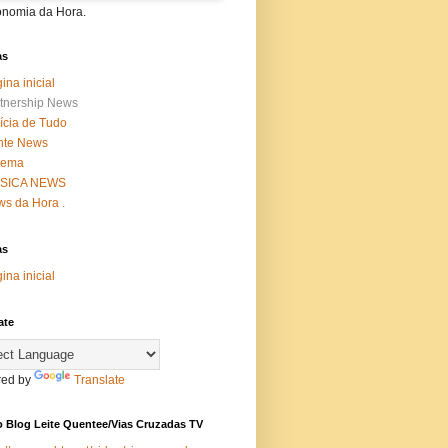
onomia da Hora.
as
ina inicial
tnership News
ícia de Tudo
nte News
nema
SICA NEWS
s da Hora .
as
ina inicial
ate
ed by
Translate
 Blog Leite Quentee/Vias Cruzadas TV