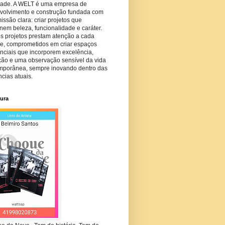
dade. A WELT é uma empresa de
volvimento e construção fundada com
ssão clara: criar projetos que
em beleza, funcionalidade e caráter.
s projetos prestam atenção a cada
he, comprometidos em criar espaços
nciais que incorporem excelência,
ção e uma observação sensível da vida
mporânea, sempre inovando dentro das
cias atuais.
tura