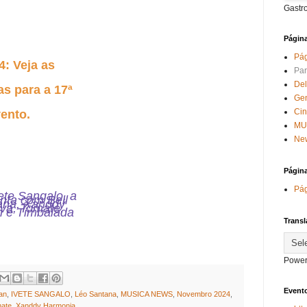
Gastr
Págin
Pág
4: Veja as
Par
Del
s para a 17ª
Ge
Ci
ento.
MU
New
Págin
Pág
ete Sangalo, a
nta com Bell
ana, Xanddy
va, Tomate,
n e Timbalada
Transl
Power
Evento
an
,
IVETE SANGALO
,
Léo Santana
,
MUSICA NEWS
,
Novembro 2024
,
ate
,
Xanddy Harmonia