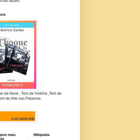
cias atuais.
tura
e da Neve , Tem de história ,Tem de
em de Arte nas Palavras.
gens mais
Wikipedia
das