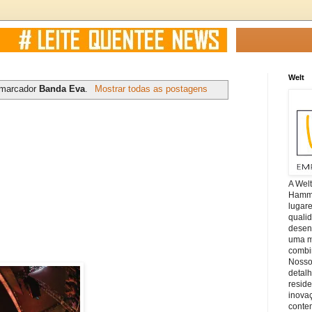
Welt
 marcador
Banda Eva
.
Mostrar todas as postagens
A Wel
Hamm, 
lugar
quali
desen
uma mi
combin
Nosso
detal
reside
inova
conte