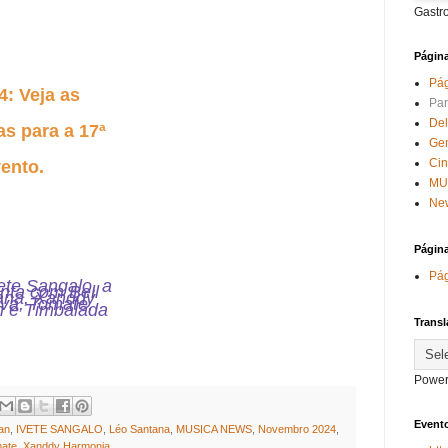
Gastr
Págin
Pág
4: Veja as
Par
Del
s para a 17ª
Ge
Ci
ento.
MU
New
Págin
Pág
ete Sangalo, a
nta com Bell
ana, Xanddy
va, Tomate,
n e Timbalada
Transl
Power
Evento
an
,
IVETE SANGALO
,
Léo Santana
,
MUSICA NEWS
,
Novembro 2024
,
ate
,
Xanddy Harmonia