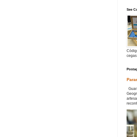
See Co
Código
cegas
Posta
Para
Guara
Geográ
artesa
reconh