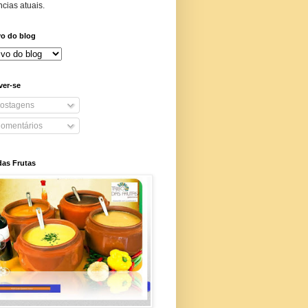
cias atuais.
vo do blog
ver-se
ostagens
omentários
das Frutas