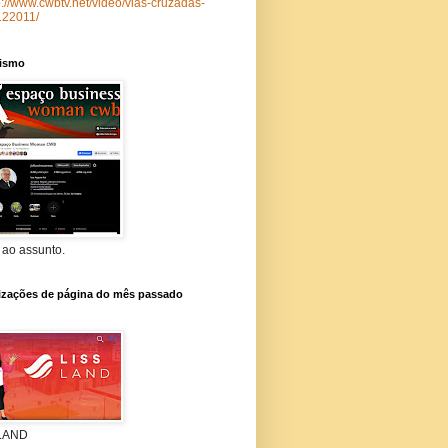
p://www.cwbtv.net/video/vias-cruzadas-
122011/
lismo
 ao assunto.
lizações de página do mês passado
 LAND