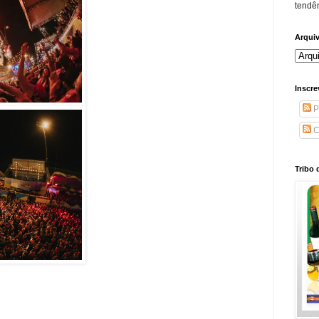
tendên
Arqui
Inscre
P
C
Tribo 