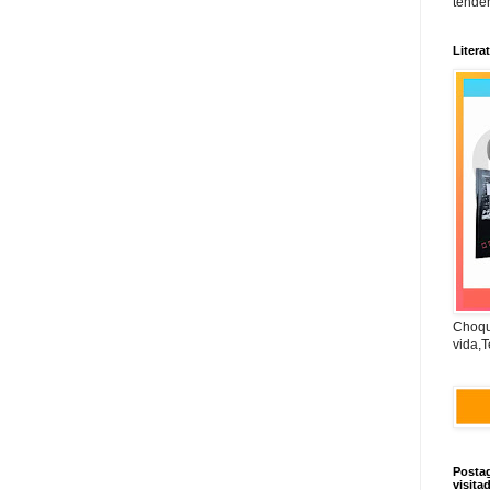
tendên
Litera
Choqu
vida,T
Posta
visita