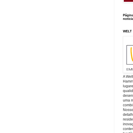
Págin
notici
WELT
A Wel
Hamm, 
lugar
quali
desen
uma mi
combin
Nosso
detal
reside
inova
conte