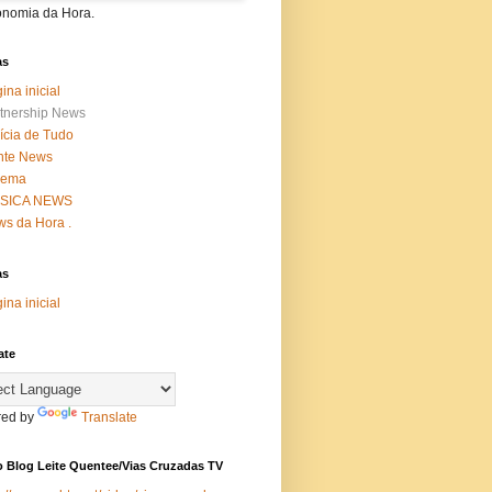
onomia da Hora.
as
ina inicial
tnership News
ícia de Tudo
nte News
nema
SICA NEWS
s da Hora .
as
ina inicial
ate
ed by
Translate
 Blog Leite Quentee/Vias Cruzadas TV