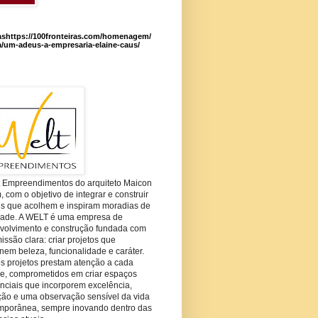
ashttps://100fronteiras.com/homenagem/
a/um-adeus-a-empresaria-elaine-caus/
t Empreendimentos do arquiteto Maicon
com o objetivo de integrar e construir
es que acolhem e inspiram moradias de
dade. A WELT é uma empresa de
volvimento e construção fundada com
ssão clara: criar projetos que
em beleza, funcionalidade e caráter.
s projetos prestam atenção a cada
he, comprometidos em criar espaços
nciais que incorporem excelência,
ção e uma observação sensível da vida
mporânea, sempre inovando dentro das