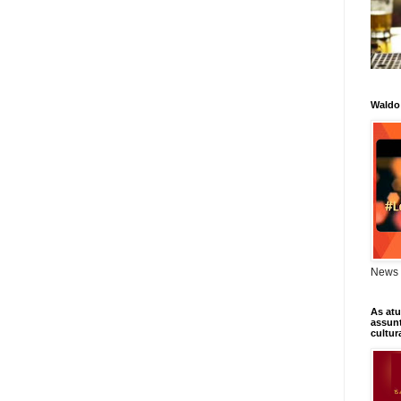
Waldo
News 
As atu
assunt
cultur