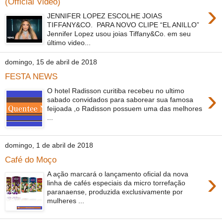
(Official Video)
›
JENNIFER LOPEZ ESCOLHE JOIAS
TIFFANY&CO. PARA NOVO CLIPE “EL ANILLO”
Jennifer Lopez usou joias Tiffany&Co. em seu
último video...
domingo, 15 de abril de 2018
FESTA NEWS
›
O hotel Radisson curitiba recebeu no ultimo
sabado convidados para saborear sua famosa
feijoada ,o Radisson possuem uma das melhores
...
domingo, 1 de abril de 2018
Café do Moço
›
A ação marcará o lançamento oficial da nova
linha de cafés especiais da micro torrefação
paranaense, produzida exclusivamente por
mulheres ...