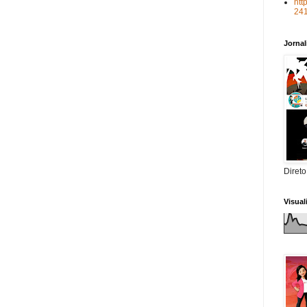
htt
24
Jorna
Direto
Visua