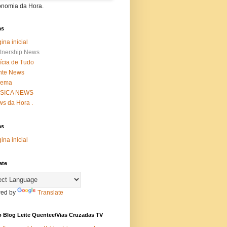
onomia da Hora.
as
ina inicial
tnership News
ícia de Tudo
nte News
nema
SICA NEWS
s da Hora .
as
ina inicial
ate
ed by
Translate
 Blog Leite Quentee/Vias Cruzadas TV