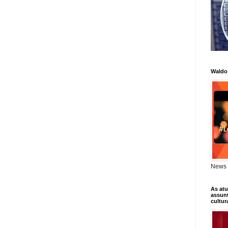
Waldo
News 
As atu
assunt
cultur