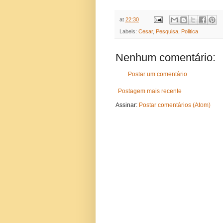
at
22:30
Labels:
Cesar
,
Pesquisa
,
Politica
Nenhum comentário:
Postar um comentário
Postagem mais recente
Assinar:
Postar comentários (Atom)