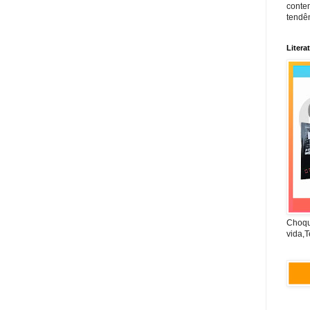
conte
tendên
Litera
Choqu
vida,T