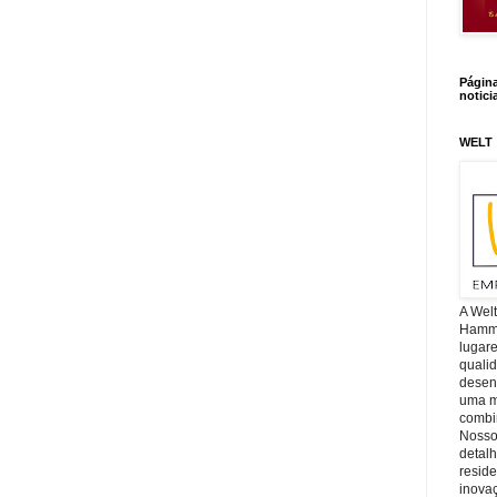
Págin
notici
WELT
A Wel
Hamm, 
lugar
quali
desen
uma mi
combin
Nosso
detal
reside
inova