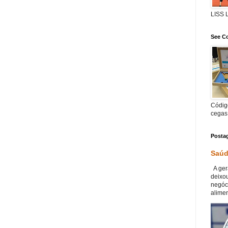
LISS
See Co
Código
cegas
Posta
Saúd
A ger
deixou
negóc
alimen