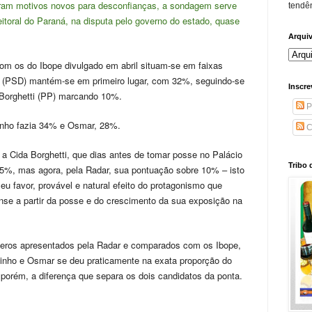
ram motivos novos para desconfianças, a sondagem serve
tendên
itoral do Paraná, na disputa pelo governo do estado, quase
Arqui
om os do Ibope divulgado em abril situam-se em faixas
. (PSD) mantém-se em primeiro lugar, com 32%, seguindo-se
Inscre
Borghetti (PP) marcando 10%.
P
tinho fazia 34% e Osmar, 28%.
C
a Cida Borghetti, que dias antes de tomar posse no Palácio
Tribo 
5%, mas agora, pela Radar, sua pontuação sobre 10% – isto
eu favor, provável e natural efeito do protagonismo que
nse a partir da posse e do crescimento da sua exposição na
eros apresentados pela Radar e comparados com os Ibope,
inho e Osmar se deu praticamente na exata proporção do
porém, a diferença que separa os dois candidatos da ponta.