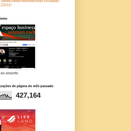
p://www.cwbtv.net/video/vias-cruzadas-
122011/
lismo
 ao assunto.
lizações de página do mês passado
427,164