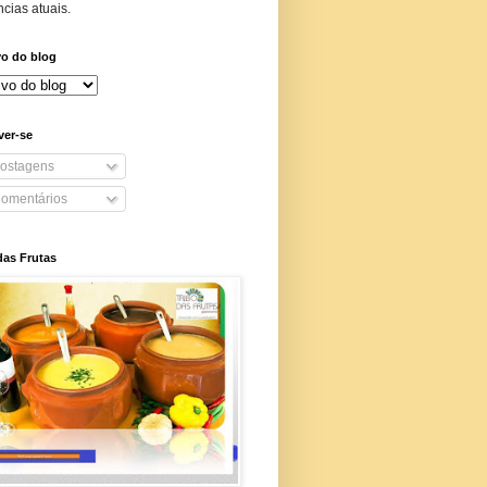
cias atuais.
vo do blog
ver-se
ostagens
omentários
das Frutas