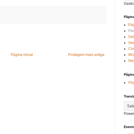
Gastr
Págin
Pág
Par
Del
Ge
Ci
MU
Página inicial
Postagem mais antiga
New
Págin
Pág
Transl
Power
Evento