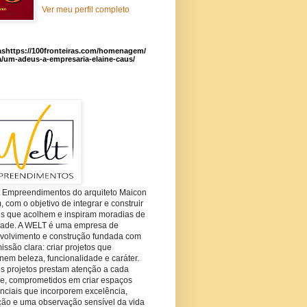
Ver meu perfil completo
ashttps://100fronteiras.com/homenagem/
a/um-adeus-a-empresaria-elaine-caus/
t Empreendimentos do arquiteto Maicon
com o objetivo de integrar e construir
es que acolhem e inspiram moradias de
dade. A WELT é uma empresa de
volvimento e construção fundada com
ssão clara: criar projetos que
em beleza, funcionalidade e caráter.
s projetos prestam atenção a cada
he, comprometidos em criar espaços
nciais que incorporem excelência,
ção e uma observação sensível da vida