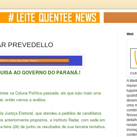
Welt
AR PREVEDELLO
ISA AO GOVERNO DO PARANÁ.!
A Wel
Hamm, 
lugar
ores na Coluna Política passada, eis que saiu mais uma
quali
l, então vamos a análise.
desen
uma mi
combin
 Justiça Eleitoral, que atendeu a pedidos de candidatos
Nosso
os anteriormente propostos, a instituto Radar, com sede em
detal
reside
-feira (26) de junho os resultados de sua terceira tentativa.
inova
conte