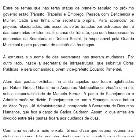
Entre os temas que não terão status de primeiro escalão no próximo
governo estão Trânsito, Trabalho e Emprego, Pessoa com Deficiência e
Mulher. Cada área tinha uma secretaria própria. Para acomodar os
projetos relacionados, tais assuntos serão tratados por estruturas dentro
das secretarias existentes. É o caso do Trânsito, que será incorporado às
demandas da Secretaria de Defesa Social, já responsável pela Guarda
Municipal e pelo programa de resistência às drogas.
A estrutura e o nome de dez secretarias não tiveram mudanças. Por
outro lado, nasce a secretaria de Infraestrutura, que substitui Obras
Públicas, e será comandada jovem vice-prefeito Eduardo Pimentel.
Além das pastas extintas, há ainda aquelas que foram aglutinadas
por
Rafael Greca
. Urbanismo e Assuntos Metropolitanos virarão uma só,
sob a responsabilidade de Marcelo Ferraz. A pasta de Planejamento e
Administração se divide. Planejamento se une a Finanças, sob a batuta
da Vitor Puppi. Já Administração é incorporada à Secretaria de Recursos
Humanos, que fica a cargo de Carlos Calderon. Assim, o que antes era
dividido entre três pastas ficará aos cuidados de duas.
Com uma estrutura mais enxuta, Greca disse que espera economizar
dinheiro e tempo. Ele prometeu desburocratizar a prefeitura e disse que