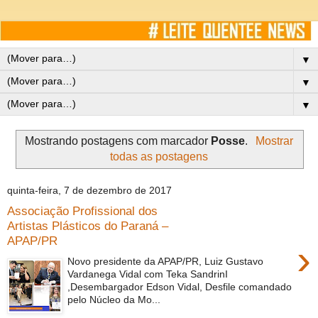
▼
▼
▼
Mostrando postagens com marcador
Posse
.
Mostrar
todas as postagens
quinta-feira, 7 de dezembro de 2017
Associação Profissional dos
Artistas Plásticos do Paraná –
APAP/PR
›
Novo presidente da APAP/PR, Luiz Gustavo
Vardanega Vidal com Teka SandrinI
,Desembargador Edson Vidal, Desfile comandado
pelo Núcleo da Mo...