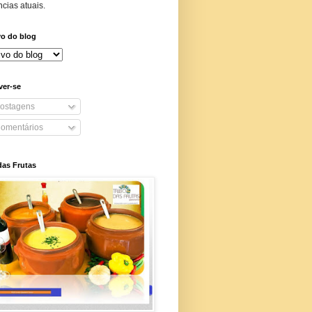
cias atuais.
vo do blog
ver-se
ostagens
omentários
das Frutas