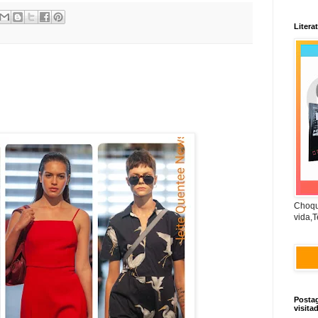
Litera
Choqu
vida,T
Posta
visita