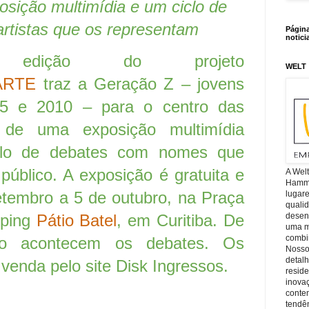
sição multimídia e um ciclo de
rtistas que os representam
Págin
notici
 edição do projeto
WELT
ARTE
traz a Geração Z – jovens
95 e 2010 – para o centro das
 de uma exposição multimídia
iclo de debates com nomes que
úblico. A exposição é gratuita e
A Wel
Hamm, 
etembro a 5 de outubro, na Praça
lugar
quali
desen
pping
Pátio Batel
, em Curitiba. De
uma mi
combin
o acontecem os debates. Os
Nosso
detal
 venda pelo site Disk Ingressos.
reside
inova
conte
tendên