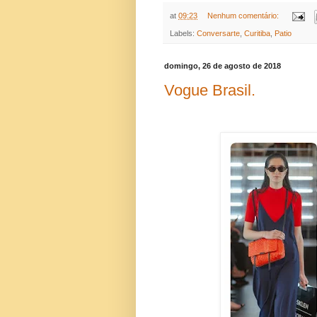
at
09:23
Nenhum comentário:
Labels:
Conversarte
,
Curitiba
,
Patio
domingo, 26 de agosto de 2018
Vogue Brasil.