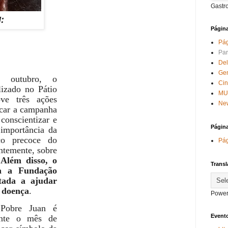
Gastr
N:
Págin
Pág
Par
Del
Ge
 outubro, o
Ci
lizado no Pátio
MU
ve três ações
New
acar a campanha
conscientizar e
Págin
 importância da
co precoce do
Pág
ntemente, sobre
.
Além disso, o
Transl
a a Fundação
ltada a ajudar
 doença
.
Power
Pobre Juan é
Evento
rante o mês de