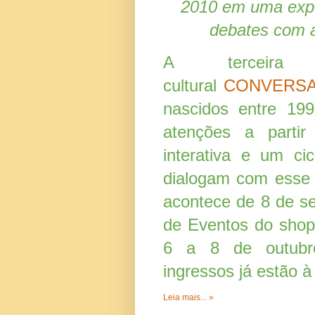
2010 em uma expo
debates com a
A terceira
cultural
CONVERS
nascidos entre 19
atenções a partir
interativa e um c
dialogam com esse p
acontece de 8 de s
de Eventos do sho
6 a 8 de outubr
ingressos já estão à
Leia mais... »