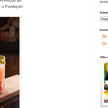
prevenção do
tendên
r a Fundação
Arqui
Inscre
P
C
Tribo 