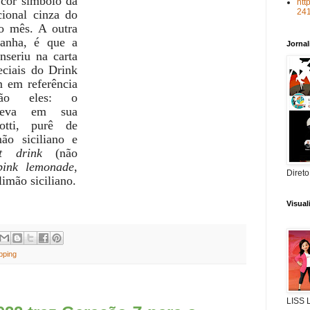
 cor símbolo da
htt
24
ional cinza do
o mês. A outra
anha, é que a
Jorna
nseriu na carta
eciais do Drink
 em referência
ão eles: o
leva em sua
otti, purê de
ão siciliano e
ft drink
(não
pink lemonade
,
Direto
imão siciliano.
Visua
pping
LISS