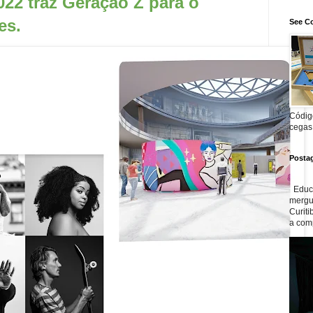
22 traz Geração Z para o
es.
See Co
Código
cegas
Posta
Educa
mergul
Curiti
a com