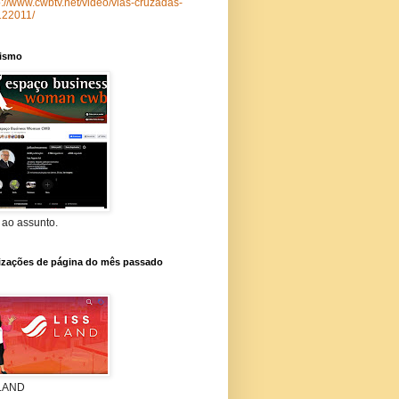
p://www.cwbtv.net/video/vias-cruzadas-
122011/
lismo
 ao assunto.
lizações de página do mês passado
 LAND