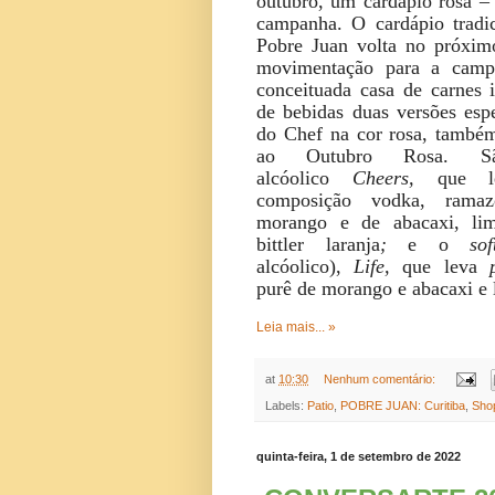
outubro, um cardápio rosa –
campanha. O cardápio tradic
Pobre Juan volta no próxim
movimentação para a camp
conceituada casa de carnes i
de bebidas duas versões esp
do Chef na cor rosa, também
ao Outubro Rosa. S
alcóolico
Cheers,
que 
composição vodka, ramaz
morango e de abacaxi, lim
bittler laranja
;
e o
so
alcóolico),
Life,
que leva
purê de morango e abacaxi e l
Leia mais... »
at
10:30
Nenhum comentário:
Labels:
Patio
,
POBRE JUAN: Curitiba
,
Sho
quinta-feira, 1 de setembro de 2022