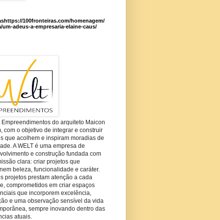
ashttps://100fronteiras.com/homenagem/
a/um-adeus-a-empresaria-elaine-caus/
t Empreendimentos do arquiteto Maicon
com o objetivo de integrar e construir
es que acolhem e inspiram moradias de
dade. A WELT é uma empresa de
volvimento e construção fundada com
ssão clara: criar projetos que
em beleza, funcionalidade e caráter.
s projetos prestam atenção a cada
he, comprometidos em criar espaços
nciais que incorporem excelência,
ção e uma observação sensível da vida
mporânea, sempre inovando dentro das
cias atuais.