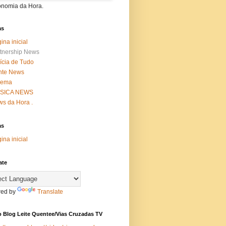
onomia da Hora.
as
ina inicial
tnership News
ícia de Tudo
nte News
nema
SICA NEWS
s da Hora .
as
ina inicial
ate
ed by
Translate
 Blog Leite Quentee/Vias Cruzadas TV