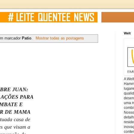
Welt
om marcador
Patio
.
Mostrar todas as postagens
A Wel
Hamm, 
lugar
BRE JUAN:
quali
 AÇÕES PARA
desen
uma mi
MBATE E
combin
R DE MAMA
Nosso
detal
ituada casa de
reside
es que visam a
inova
conte