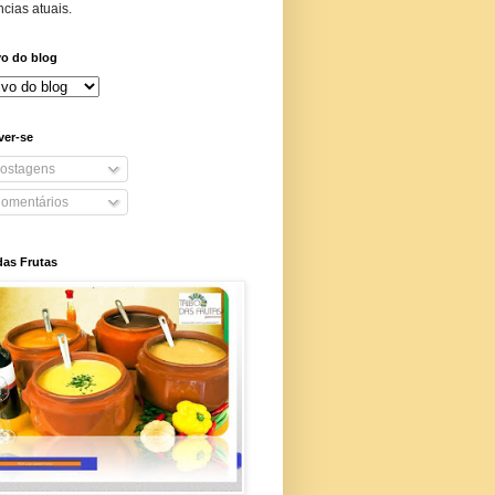
cias atuais.
vo do blog
ver-se
ostagens
omentários
das Frutas