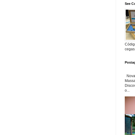
See Co
Código
cegas
Posta
Nova 
Massa'
Disco
o...