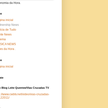
onomia da Hora.
as
ina inicial
tnership News
ícia de Tudo
nte News
nema
SICA NEWS
s da Hora .
as
ina inicial
ate
 Blog Leite Quentee/Vias Cruzadas TV
p://www.cwbtv.net/video/vias-cruzadas-
122011/