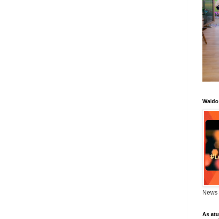
Waldo
News 
As atu