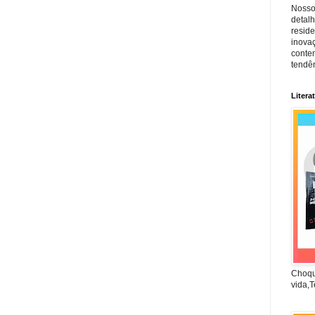
Nosso
detal
reside
inova
conte
tendên
Litera
Choqu
vida,T