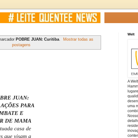
Welt
marcador
POBRE JUAN: Curitiba
.
Mostrar todas as
postagens
A Wel
Hamm, 
lugar
quali
BRE JUAN:
desen
 AÇÕES PARA
uma mi
combin
MBATE E
Nosso
R DE MAMA
detal
reside
ituada casa de
inova
es que visam a
conte