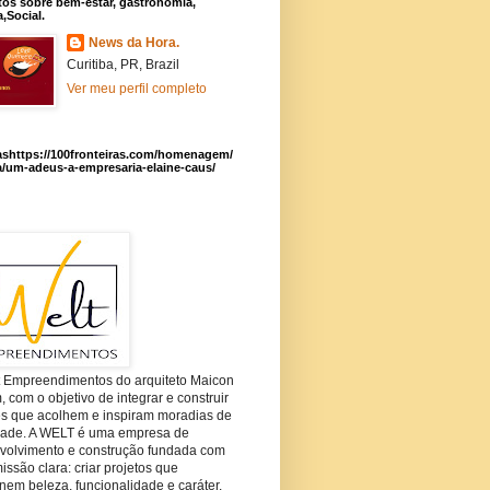
os sobre bem-estar, gastronomia,
a,Social.
News da Hora.
Curitiba, PR, Brazil
Ver meu perfil completo
ashttps://100fronteiras.com/homenagem/
a/um-adeus-a-empresaria-elaine-caus/
t Empreendimentos do arquiteto Maicon
com o objetivo de integrar e construir
es que acolhem e inspiram moradias de
dade. A WELT é uma empresa de
volvimento e construção fundada com
ssão clara: criar projetos que
em beleza, funcionalidade e caráter.