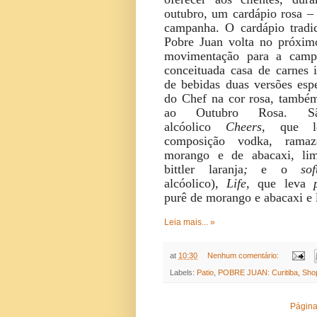
outubro, um cardápio rosa –
campanha. O cardápio tradic
Pobre Juan volta no próxim
movimentação para a camp
conceituada casa de carnes i
de bebidas duas versões esp
do Chef na cor rosa, também
ao Outubro Rosa. S
alcóolico
Cheers,
que 
composição vodka, ramaz
morango e de abacaxi, lim
bittler laranja
;
e o
so
alcóolico),
Life,
que leva
purê de morango e abacaxi e l
Leia mais... »
at
10:30
Nenhum comentário:
Labels:
Patio
,
POBRE JUAN: Curitiba
,
Sho
Página 