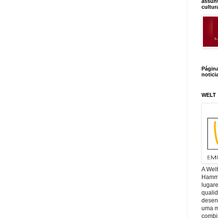
assunt
cultur
Págin
notici
WELT
A Wel
Hamm, 
lugar
quali
desen
uma mi
combin