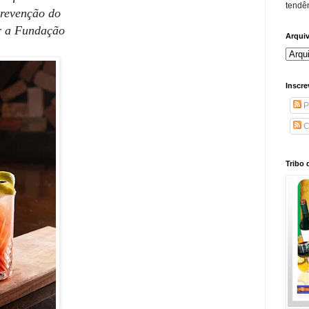
tendên
prevenção do
r a Fundação
Arqui
Inscre
P
C
Tribo 