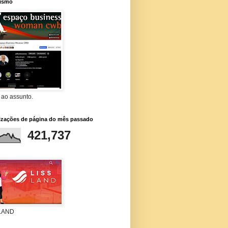
lismo
 ao assunto.
lizações de página do mês passado
421,737
 LAND