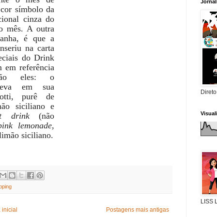
Jorna
 cor símbolo da
ional cinza do
o mês. A outra
anha, é que a
nseriu na carta
eciais do Drink
 em referência
ão eles: o
leva em sua
Direto
otti, purê de
ão siciliano e
Visua
ft drink
(não
pink lemonade
,
imão siciliano.
pping
LISS
inicial
Postagens mais antigas