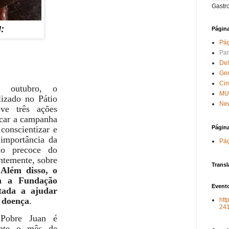
Gastr
N:
Págin
Pág
Par
Del
Ge
Ci
 outubro, o
MU
lizado no Pátio
New
ve três ações
acar a campanha
Págin
conscientizar e
 importância da
Pág
co precoce do
ntemente, sobre
Transl
.
Além disso, o
a a Fundação
Evento
ltada a ajudar
 doença
.
htt
24
Pobre Juan é
rante o mês de