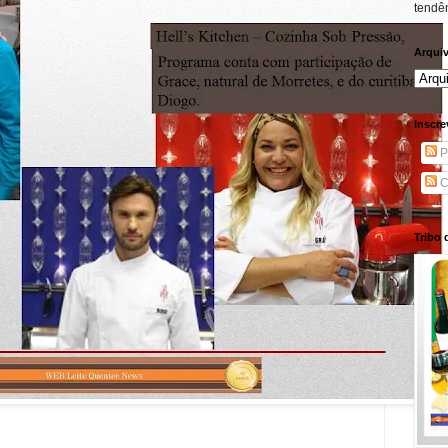
tendên
Arqui
Inscre
P
C
Tribo 