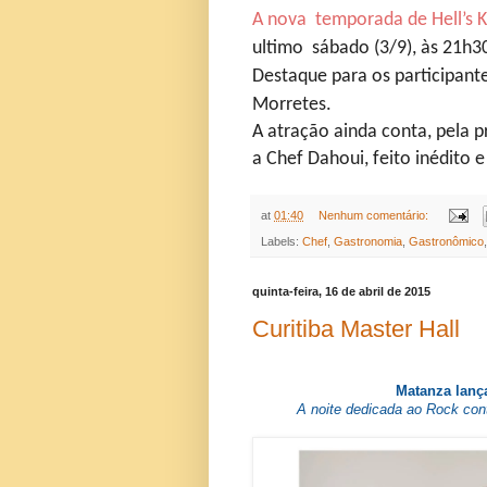
A nova temporada de Hell’s 
ultimo sábado (3/9), às 21h3
Destaque para os participante
Morretes.
A atração ainda conta, pela 
a Chef Dahoui, feito inédito e
at
01:40
Nenhum comentário:
Labels:
Chef
,
Gastronomia
,
Gastronômico
quinta-feira, 16 de abril de 2015
Curitiba Master Hall
Matanza lança
A noite dedicada ao Rock con