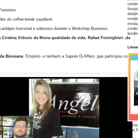
combin
Nosso
 Feminino
detal
reside
ades do coffee-break saudável
inova
rdápio funcional e saboroso durante o Workshop Business
.
conte
tendên
Cristina Vidovix da Moira qualidade de vida. Rafael Formighieri ,da
Litera
 da Biossana
Empório ,e tambem a Sapore Di Affeto ,que participou com
Choqu
vida,T