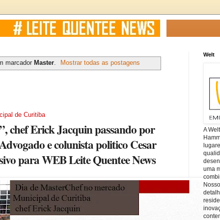
Welt
om marcador
Master
.
Mostrar todas as postagens
ipal de Curitiba
, chef Erick Jacquin passando por
A Wel
Hamm, 
 Advogado e colunista politico Cesar
lugar
quali
lusivo para WEB Leite Quentee News
desen
uma mi
combin
Nosso
detal
reside
inova
conte