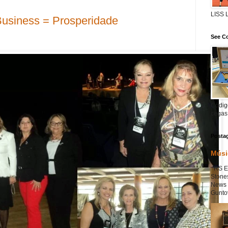
LISS
siness = Prosperidade
See Co
I Workshop Business .
BPW Curitiba
Código
cegas
Posta
Músi
RS Ex
Stone
News 
Guntov