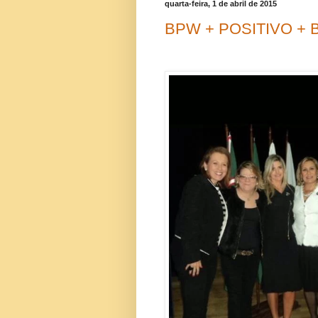
quarta-feira, 1 de abril de 2015
BPW + POSITIVO + Bu
Aconteceu o super evento 