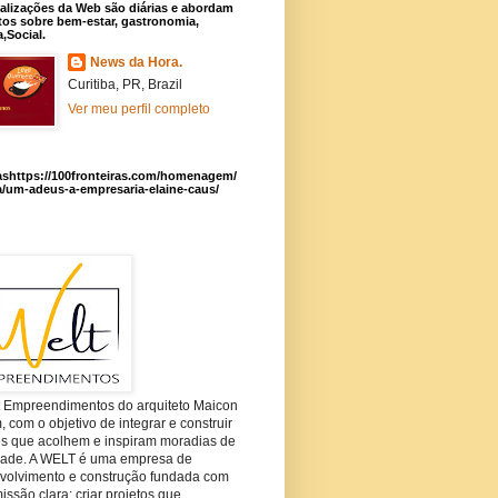
alizações da Web são diárias e abordam
os sobre bem-estar, gastronomia,
a,Social.
News da Hora.
Curitiba, PR, Brazil
Ver meu perfil completo
ashttps://100fronteiras.com/homenagem/
a/um-adeus-a-empresaria-elaine-caus/
t Empreendimentos do arquiteto Maicon
com o objetivo de integrar e construir
es que acolhem e inspiram moradias de
dade. A WELT é uma empresa de
volvimento e construção fundada com
ssão clara: criar projetos que