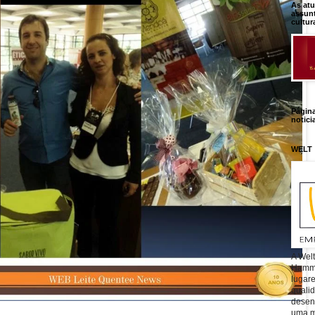
As atu
assunt
cultur
Págin
notici
WELT
A Wel
Hamm, 
lugar
quali
desen
uma mi