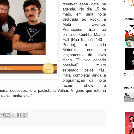
htt
reservar essa data na
24
agenda. No dia 15 de
maio, em uma noite
dedicada ao Rock, a
Jorna
Multi Eventos
Promoções traz ao
palco do Curitiba Master
Hall (Rua Itajubá, 143 –
Portão), a banda
Matanza com o
lançamento do novo
disco “O pior cenário
possível”, muito
esperado pelos fãs.
Direto
Para completar ainda a
programação da noite
fazem show a
Visua
ores sucessos, e a paulistana Velhas Virgens que retorna
 salva minha vida”.