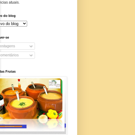
cias atuais.
vo do blog
ver-se
ostagens
omentários
das Frutas