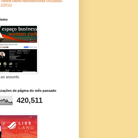
p://www.cwbtv.net/video/vias-cruzadas-
122011/
lismo
 ao assunto.
lizações de página do mês passado
420,511