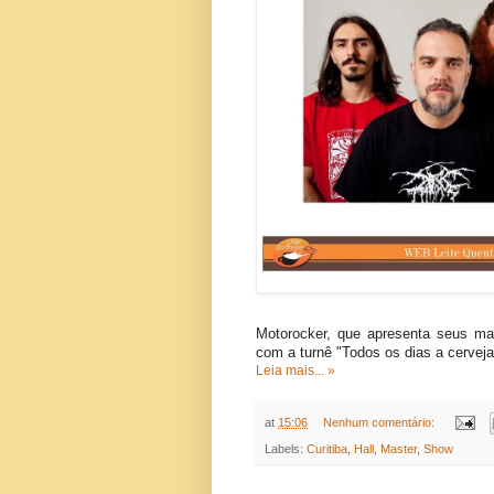
Motorocker, que apresenta seus mai
com a turnê
"Todos os dias a cerveja
Leia mais... »
at
15:06
Nenhum comentário:
Labels:
Curitiba
,
Hall
,
Master
,
Show