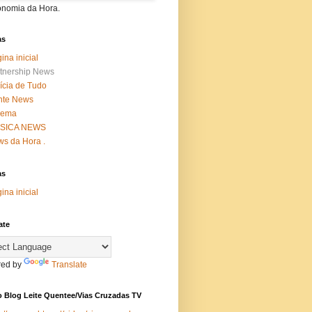
onomia da Hora.
as
ina inicial
tnership News
ícia de Tudo
nte News
nema
SICA NEWS
s da Hora .
as
ina inicial
ate
ed by
Translate
 Blog Leite Quentee/Vias Cruzadas TV