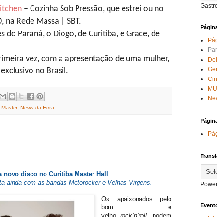
Gastr
Kitchen
– Cozinha Sob Pressão, que estrei ou no
0, na Rede Massa | SBT.
Págin
s do Paraná, o Diogo, de Curitiba, e Grace, de
Pág
Par
primeira vez, com a apresentação de uma mulher,
Del
Ge
 exclusivo no Brasil.
Ci
MU
New
,
Master
,
News da Hora
Págin
Pág
Transl
 novo disco no Curitiba Master Hall
ta ainda com as bandas Motorocker e Velhas Virgens.
Power
Os apaixonados pelo
Evento
bom e
velho
rock’n’roll,
podem