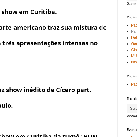
Gastr
 show em Curitiba.
Págin
orte-americano traz sua mistura de
Pág
Par
Del
ra três apresentações intensas no
Ge
Ci
MU
New
Págin
Pág
az show inédito de Cícero part.
Transl
aulo.
Power
Evento
show em Curitiba da turnê "RUN