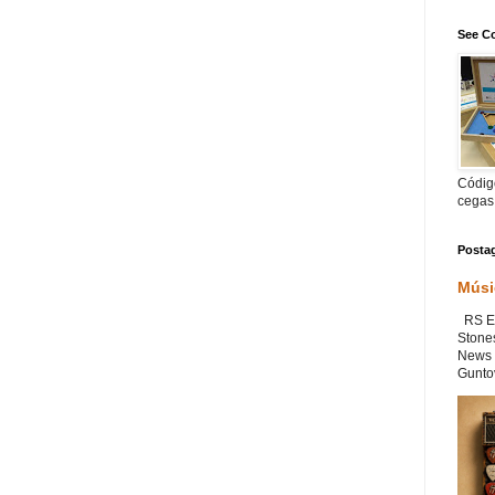
See Co
Código
cegas
Posta
Músi
RS Ex
Stone
News 
Guntov