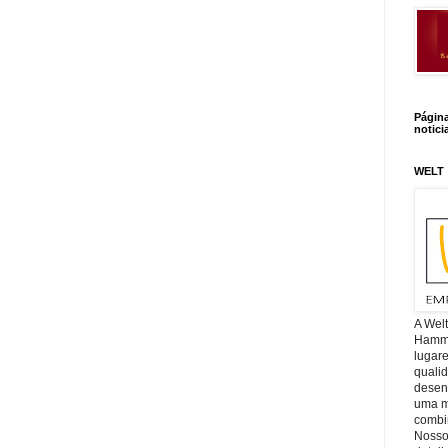
Págin
notici
WELT
A Wel
Hamm, 
lugar
quali
desen
uma mi
combin
Nosso