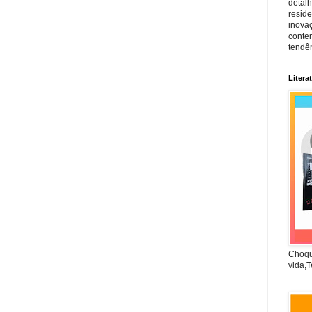
detal
reside
inova
conte
tendên
Litera
Choqu
vida,T