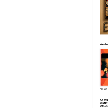
Waldo
News 
As atu
assunt
cultur