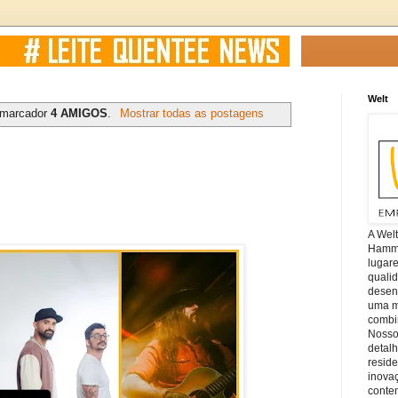
Welt
 marcador
4 AMIGOS
.
Mostrar todas as postagens
A Wel
Hamm, 
lugar
quali
desen
uma mi
combin
Nosso
detal
reside
inova
conte