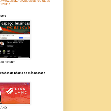
p://www.cwbtv.net/video/vias-cruzadas-
122011/
lismo
 ao assunto.
lizações de página do mês passado
 LAND