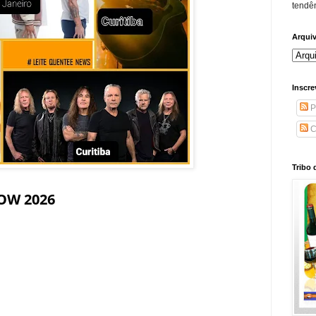
tendên
Arqui
Inscre
P
C
Tribo 
OW 2026