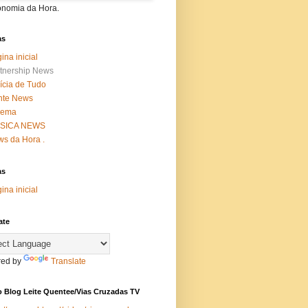
onomia da Hora.
as
ina inicial
tnership News
ícia de Tudo
nte News
nema
SICA NEWS
s da Hora .
as
ina inicial
ate
ed by
Translate
 Blog Leite Quentee/Vias Cruzadas TV