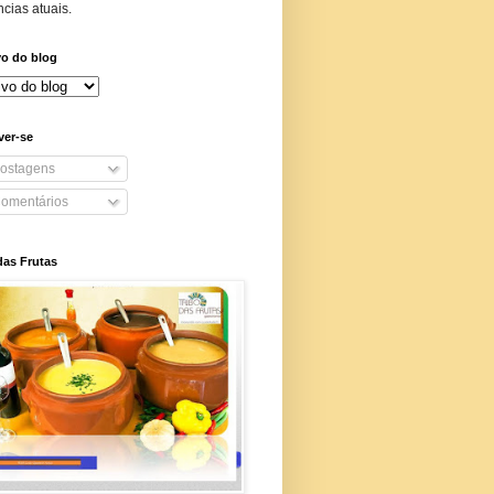
cias atuais.
vo do blog
ver-se
ostagens
omentários
das Frutas