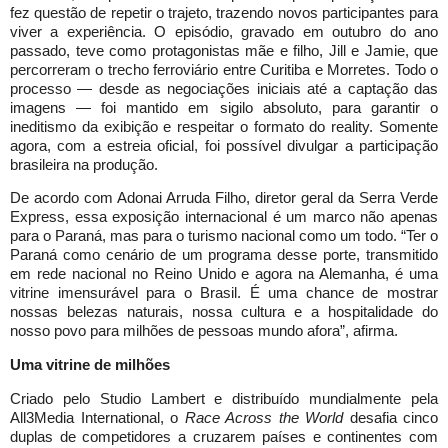
fez questão de repetir o trajeto, trazendo novos participantes para
viver a experiência. O episódio, gravado em outubro do ano
passado, teve como protagonistas mãe e filho, Jill e Jamie, que
percorreram o trecho ferroviário entre Curitiba e Morretes. Todo o
processo — desde as negociações iniciais até a captação das
imagens — foi mantido em sigilo absoluto, para garantir o
ineditismo da exibição e respeitar o formato do reality. Somente
agora, com a estreia oficial, foi possível divulgar a participação
brasileira na produção.
De acordo com Adonai Arruda Filho, diretor geral da Serra Verde
Express, essa exposição internacional é um marco não apenas
para o Paraná, mas para o turismo nacional como um todo. “Ter o
Paraná como cenário de um programa desse porte, transmitido
em rede nacional no Reino Unido e agora na Alemanha, é uma
vitrine imensurável para o Brasil. É uma chance de mostrar
nossas belezas naturais, nossa cultura e a hospitalidade do
nosso povo para milhões de pessoas mundo afora”, afirma.
Uma vitrine de milhões
Criado pelo Studio Lambert e distribuído mundialmente pela
All3Media International, o
Race Across the World
desafia cinco
duplas de competidores a cruzarem países e continentes com