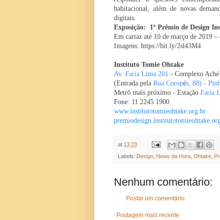
habitacional, além de novas demand
digitais.
Exposição:
1º
Prêmio de Design In
Em cartaz até 10 de março de 2019 – 
Imagens:
https://bit.ly/2sl43M4
Instituto Tomie Ohtake
Av. Faria Lima 201
- Complexo Aché 
(Entrada pela
Rua Corop
é
s, 88) - Pin
Metrô mais próximo - Estação
Faria 
Fone: 11 2245 1900
www.institutotomieohtake.org.
br
premiodesign.
institutotomieohtake.or
at
13:23
Labels:
Design
,
News da Hora
,
Ohtake
,
Pr
Nenhum comentário:
Postar um comentário
Postagem mais recente