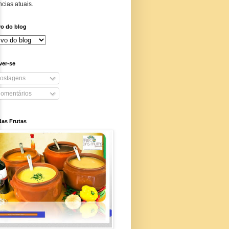
cias atuais.
vo do blog
ver-se
ostagens
omentários
das Frutas