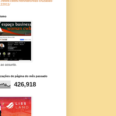
p://www.cwbtv.net/video/vias-cruzadas-
122011/
lismo
 ao assunto.
lizações de página do mês passado
426,918