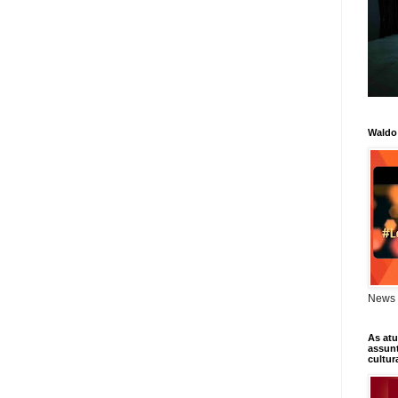
Waldo
News 
As atu
assunt
cultur