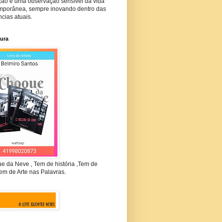
ção e uma observação sensível da vida
mporânea, sempre inovando dentro das
cias atuais.
tura
e da Neve , Tem de história ,Tem de
em de Arte nas Palavras.