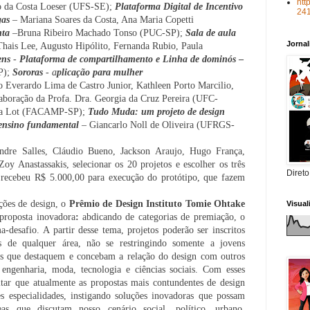
htt
o da Costa Loeser (UFS-SE);
Plataforma Digital de Incentivo
24
gas
–
Mariana Soares da Costa, Ana Maria Copetti
nta
–Bruna Ribeiro Machado Tonso (PUC-SP);
Sala de aula
Jorna
Thais Lee, Augusto Hipólito, Fernanda Rubio, Paula
ens
-
Plataforma de compartilhamento e Linha de dominós
–
P);
Sororas
-
a
plicação para mulher
o Everardo Lima de Castro Junior, Kathleen Porto Marcilio,
aboração da Profa. Dra. Georgia da Cruz Pereira
(UFC-
ira Lot (FACAMP-SP);
Tudo Muda: um projeto de design
 ensino fundamental
– Giancarlo Noll de Oliveira (UFRGS-
ndre Salles, Cláudio Bueno, Jackson Araujo, Hugo França,
oy Anastassakis, selecionar os 20 projetos e escolher os três
Direto
 recebeu
R$ 5.000,00 para execução do protótipo, que fazem
ções de design, o
Prêmio de Design Instituto Tomie Ohtake
Visua
proposta inovadora
:
abdicando de categorias de premiação, o
desafio. A partir desse tema, projetos poderão ser inscritos
s de qualquer área, não se restringindo somente a jovens
tas que destaquem e concebam
a relação do design com outros
 engenharia, moda, tecnologia e ciências sociais. Com esses
ltar que atualmente as propostas mais contundentes de design
 especialidades, instigando soluções inovadoras que possam
as que discutam nosso cenário social, político, urbano,