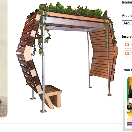
tendên
Arqui
Inscre
P
C
Tribo 