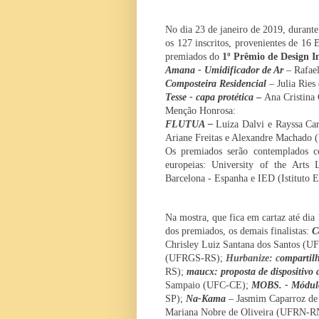
No dia 23 de janeiro de 2019, durante
os 127 inscritos, provenientes de 16 E
premiados do
1º Prêmio de Design I
Amana - Umidificador de Ar
– Rafae
Composteira Residencial
–
Julia Ries
Tesse - capa protética
–
Ana Cristina 
Menção Honrosa:
FLUTUA –
Luiza Dalvi e Rayssa Car
Ariane Freitas e Alexandre Machado
Os premiados serão contemplados co
europeias:
University of the Arts
Barcelona - Espanha e IED (Istituto E
Na mostra, que fica em cartaz até dia
dos premiados, os demais finalistas:
C
Chrisley Luiz Santana dos Santos (U
(UFRGS-RS);
Hurbanize: c
ompartilh
RS);
maucx: proposta de dispositivo
Sampaio (UFC-CE);
MOBS. - Módulo
SP);
Na-Kama
–
Jasmim Caparroz de 
Mariana Nobre de Oliveira (UFRN-R