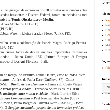
Gastr
 a inauguração da exposição dos 20 projetos selecionados entre
Págin
stados brasileiros e Distrito Federal, foram anunciados os três
nstituto Tomie Ohtake Leroy Merlin
:
Pág
l Alves Monteiro
(UFC-CE)
Par
(PUC-RJ)
Del
Cabral Wasen, Heloísa Seratiuk Flores
(UFPR-PR);
Ge
Ci
valho, com a colaboração de Isabela Magro, Rodrigo Pereira,
MU
(UFU-MG);
New
m cursos livres de design em três importantes instituições
 London - Reino Unido, IED (Istituto Europeo di Design)
uropeo di Design) Florença - Itália.
Págin
Pág
 10 de março, no Instituto Tomie Ohtake, estão reunidos, além
Transl
atatau
– Andres de Paula Dare (UniNove-SP);
Conte
–
FS-SE);
Direito de Ser Humano
– Tamara do Couto Viegas
e ideias para a cidade
– Fernando Souza Ferreira (UFRGS-
Power
 de mediação entre museu e cidade
– Maria Lorrine Silva
s para Compartilhar
– Paul Newman dos Santos (USP-
Almeida, Paulo Borges de Oliveira Netto
(USP-SP);
Ocean
–
Evento
N);
O Sergipe encantado: projeto de um livro sobre práticas