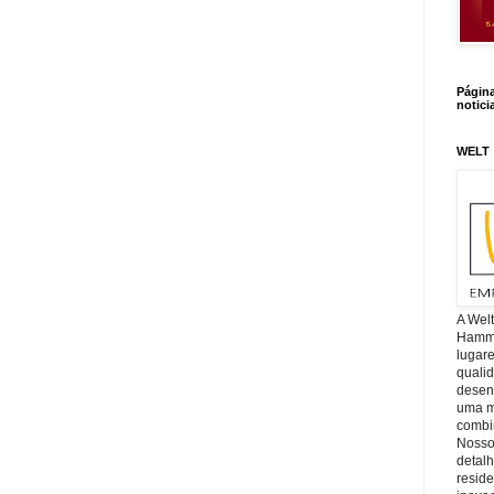
Págin
notici
WELT
A Wel
Hamm, 
lugar
quali
desen
uma mi
combin
Nosso
detal
reside