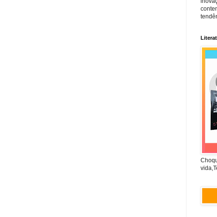
inova
conte
tendên
Litera
Choqu
vida,T