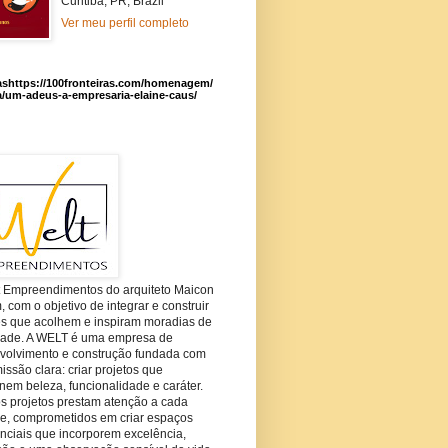
Curitiba, PR, Brazil
Ver meu perfil completo
ashttps://100fronteiras.com/homenagem/
a/um-adeus-a-empresaria-elaine-caus/
t Empreendimentos do arquiteto Maicon
com o objetivo de integrar e construir
es que acolhem e inspiram moradias de
dade. A WELT é uma empresa de
volvimento e construção fundada com
ssão clara: criar projetos que
em beleza, funcionalidade e caráter.
s projetos prestam atenção a cada
he, comprometidos em criar espaços
nciais que incorporem excelência,