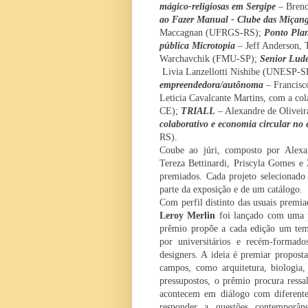
mágico-religiosas em Sergipe
– Bren
ao Fazer Manual - Clube das Miçan
Maccagnan
(UFRGS-RS);
Ponto Pla
pública Microtopia
–
Jeff Anderson, 
Warchavchik
(FMU-SP);
Senior Lud
Livia Lanzellotti Nishibe (UNESP-S
empreendedora/autônoma
–
Francisc
Leticia Cavalcante Martins, com a col
CE);
TRIALL
– Alexandre de Olive
colaborativo e economia circular no
RS).
Coube ao júri, composto por
Alexa
Tereza Bettinardi, Priscyla Gomes e Z
premiados. Cada projeto selecionado
parte da exposição e de um catálogo.
Com perfil distinto das usuais premia
Leroy Merlin
foi lançado com uma 
prêmio propõe a cada edição um tema-
por universitários e recém-formado
designers. A ideia é premiar propos
campos, como arquitetura, biologia,
pressupostos, o prêmio procura ressa
acontecem em diálogo com diferentes
responder a questões contemporâne