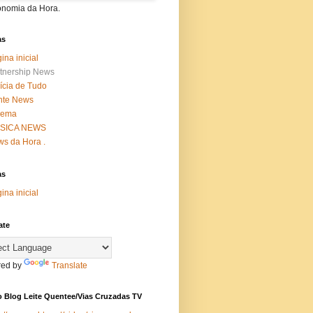
onomia da Hora.
as
ina inicial
tnership News
ícia de Tudo
nte News
nema
SICA NEWS
s da Hora .
as
ina inicial
ate
ed by
Translate
 Blog Leite Quentee/Vias Cruzadas TV