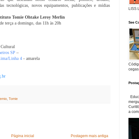
as tecnológicas, novos equipamentos, publicações e mídias
LISS
stituto Tomie Ohtake Leroy Merlin
See Co
de terça a domingo, das 11h às 20h
Cultural
heiros SP
–
Lima/Linha 4
- amarela
Código
cegas
g.br
Posta
Educa
emio
,
Tomie
mergul
Curiti
a com
Página inicial
Postagem mais antiga