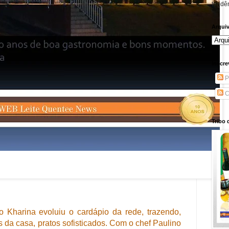
tendên
Arqui
Inscre
P
C
Tribo 
 Kharina evoluiu o cardápio da rede, trazendo,
 da casa, pratos sofisticados. Com o chef Paulino