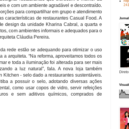
htt
24
veis e com um ambiente agradável e descontraído.
porções para compartilhar em grupo e atendimento
s características de restaurantes Casual Food. A
Jorna
e design da unidade Kharina Cabral, a quarta e
etos, com ambientes informais e adequados para o
rquiteta Cláudia Pereira.
 da rede estão se adequando para otimizar o uso
ca a arquiteta. “Na reforma, aproveitamos todos os
r e toda a iluminação foi alterada para ser mais
izando a luz natural”, fala. A nova loja também
Direto
 Kitchen - selo dado a restaurantes sustentáveis.
tiba a possuir o selo, adotando diversas ações
Visua
ntal, como usar copos de vidro, servir refeições
puros e sem aditivos químicos, comprados de