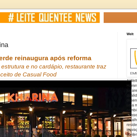
Welt
ina
erde reinaugura após reforma
strutura e no cardápio, restaurante traz
ceito de Casual Food
A Wel
Hamm, 
lugar
quali
desen
uma mi
combin
Nosso
detal
reside
inova
conte