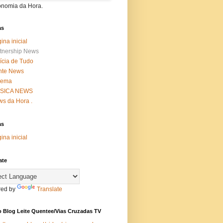
onomia da Hora.
as
ina inicial
tnership News
ícia de Tudo
nte News
nema
SICA NEWS
s da Hora .
as
ina inicial
ate
ed by
Translate
 Blog Leite Quentee/Vias Cruzadas TV