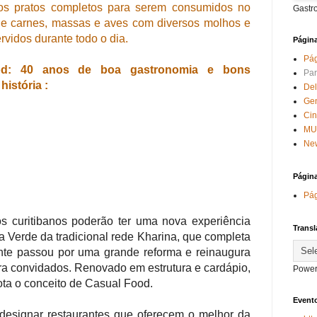
dos pratos completos para serem consumidos no
Gastr
de carnes, massas e aves com diversos molhos e
idos durante todo o dia.
Págin
Pág
od: 40 anos de boa gastronomia e bons
Par
história :
Del
Ge
Ci
MU
New
Págin
Pág
os curitibanos poderão ter uma nova experiência
Transl
 Verde da tradicional rede Kharina, que completa
nte passou por uma grande reforma e reinaugura
ra convidados. Renovado em estrutura e cardápio,
Power
ta o conceito de Casual Food.
Evento
designar restaurantes que oferecem o melhor da