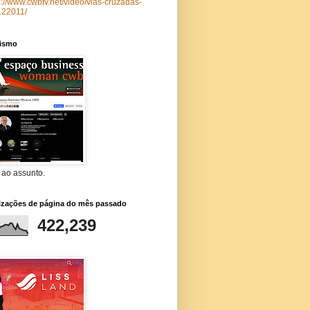
p://www.cwbtv.net/video/vias-cruzadas-
122011/
lismo
 ao assunto.
lizações de página do mês passado
422,239