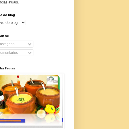
cias atuais.
vo do blog
ver-se
ostagens
omentários
das Frutas