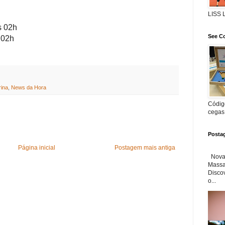
LISS
s 02h
See Co
 02h
rina
,
News da Hora
Código
cegas
Posta
Página inicial
Postagem mais antiga
Nova 
Massa'
Disco
o...