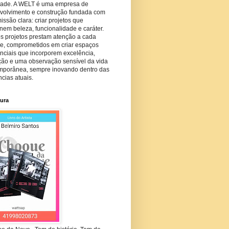
dade. A WELT é uma empresa de
volvimento e construção fundada com
ssão clara: criar projetos que
em beleza, funcionalidade e caráter.
s projetos prestam atenção a cada
he, comprometidos em criar espaços
nciais que incorporem excelência,
ção e uma observação sensível da vida
mporânea, sempre inovando dentro das
cias atuais.
tura