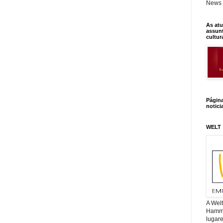
News 
As atu
assunt
cultur
Págin
notici
WELT
A Wel
Hamm, 
lugar