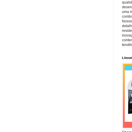
quali
desen
uma mi
combin
Nosso
detal
reside
inova
conte
tendên
Litera