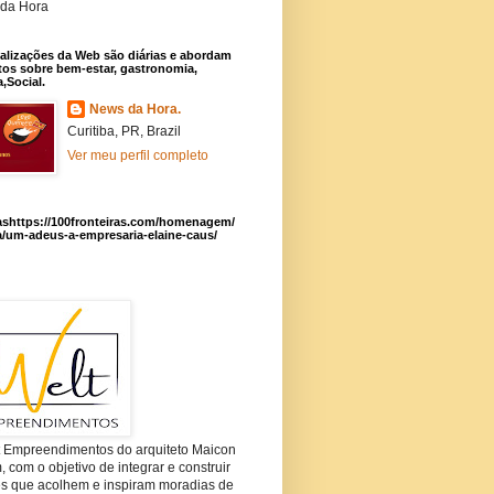
da Hora
alizações da Web são diárias e abordam
os sobre bem-estar, gastronomia,
a,Social.
News da Hora.
Curitiba, PR, Brazil
Ver meu perfil completo
ashttps://100fronteiras.com/homenagem/
a/um-adeus-a-empresaria-elaine-caus/
t Empreendimentos do arquiteto Maicon
com o objetivo de integrar e construir
es que acolhem e inspiram moradias de