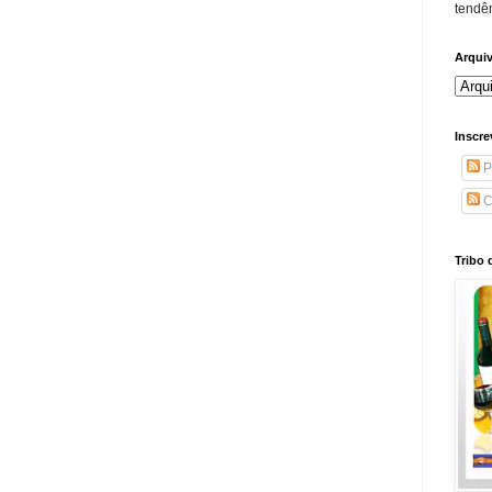
tendên
Arqui
Inscre
P
C
Tribo 