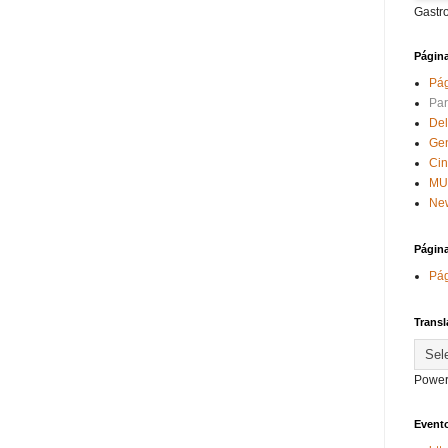
Gastr
Págin
Pág
Par
Del
Ge
Ci
MU
New
Págin
Pág
Transl
Power
Evento