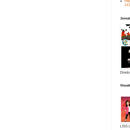
htt
24
Jorna
Direto
Visua
LISS