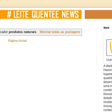
Welt
rcador
produtos naturais
.
Mostrar todas as postagens
Página inicial
A Wel
Hamm, 
lugar
quali
desen
uma mi
combin
Nosso
detal
reside
inova
conte