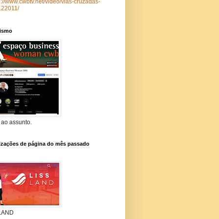
p://www.cwbtv.net/video/vias-cruzadas-
122011/
lismo
 ao assunto.
lizações de página do mês passado
 LAND