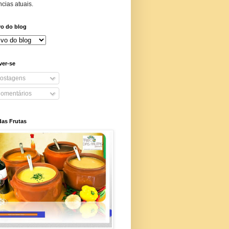
cias atuais.
vo do blog
ver-se
ostagens
omentários
das Frutas