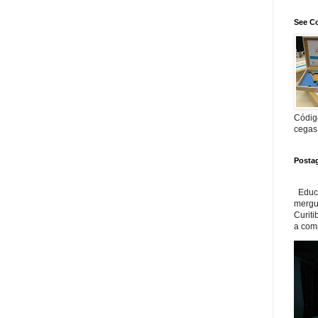
See Co
Código
cegas
Posta
Educa
mergul
Curiti
a com