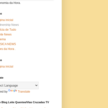
onomia da Hora.
as
ina inicial
tnership News
ícia de Tudo
nte News
nema
SICA NEWS
s da Hora .
as
ina inicial
ate
ed by
Translate
 Blog Leite Quentee/Vias Cruzadas TV