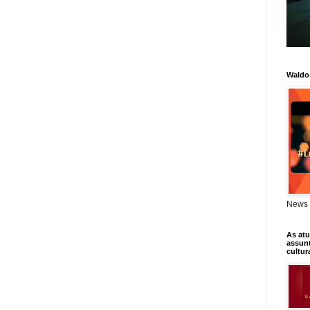
Waldo
News 
As atu
assunt
cultur