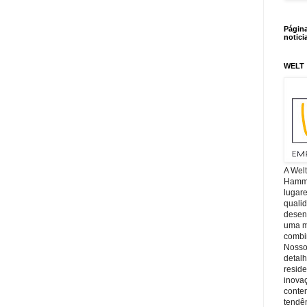
Págin
notici
WELT
A Wel
Hamm, 
lugar
quali
desen
uma mi
combin
Nosso
detal
reside
inova
conte
tendên