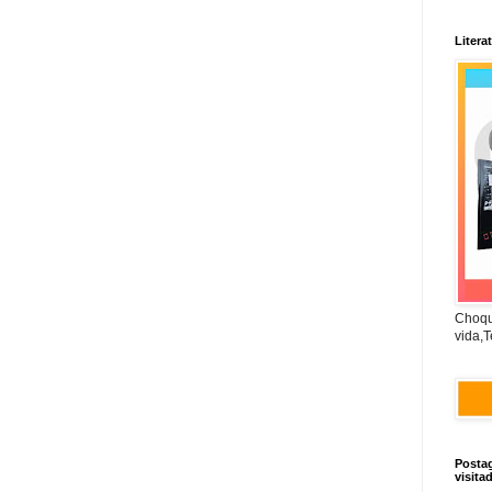
Litera
Choqu
vida,T
Posta
visita