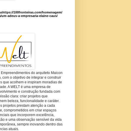
ashttps://100fronteiras.com/homenagem/
a/um-adeus-a-empresaria-elaine-caus/
t Empreendimentos do arquiteto Maicon
com o objetivo de integrar e construir
es que acolhem e inspiram moradias de
dade. A WELT é uma empresa de
volvimento e construção fundada com
ssão clara: criar projetos que
em beleza, funcionalidade e caráter.
s projetos prestam atenção a cada
he, comprometidos em criar espaços
nciais que incorporem excelência,
ção e uma observação sensível da vida
mporânea, sempre inovando dentro das
cias atuais.