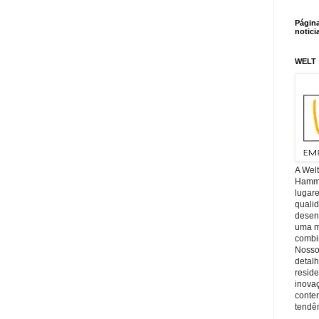
Págin
notici
WELT
A Wel
Hamm, 
lugar
quali
desen
uma mi
combin
Nosso
detal
reside
inova
conte
tendên