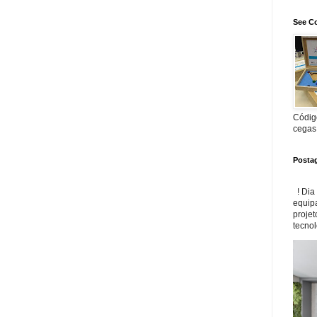
See Co
Código
cegas
Posta
! Dia
equip
projet
tecnol