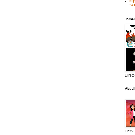
htt
24
Jorna
Direto
Visua
LISS