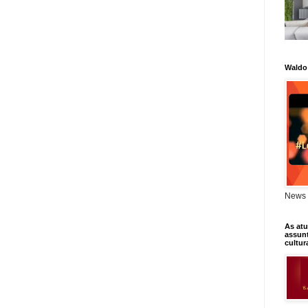
Waldo
News 
As atu
assunt
cultur