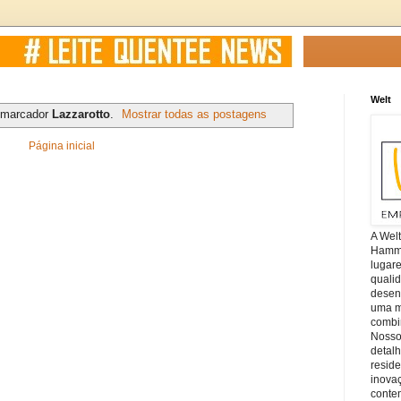
Welt
 marcador
Lazzarotto
.
Mostrar todas as postagens
Página inicial
A Wel
Hamm, 
lugar
quali
desen
uma mi
combin
Nosso
detal
reside
inova
conte