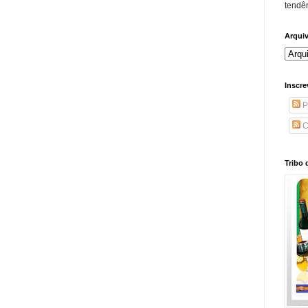
tendên
Arqui
Inscre
P
C
Tribo 