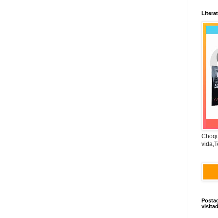
Litera
Choqu
vida,T
Posta
visita