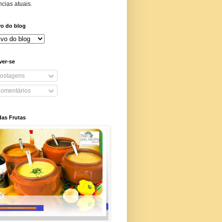
cias atuais.
vo do blog
ver-se
ostagens
omentários
das Frutas