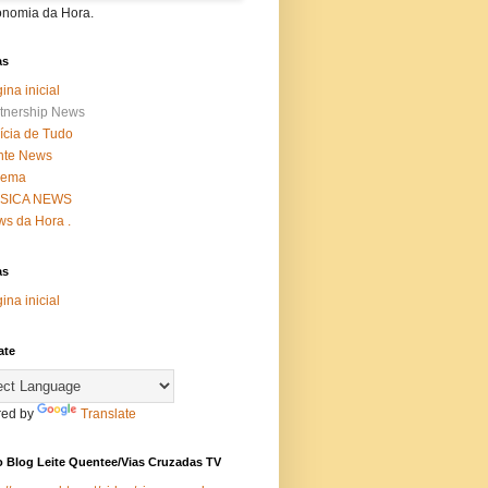
onomia da Hora.
as
ina inicial
tnership News
ícia de Tudo
nte News
nema
SICA NEWS
s da Hora .
as
ina inicial
ate
ed by
Translate
 Blog Leite Quentee/Vias Cruzadas TV