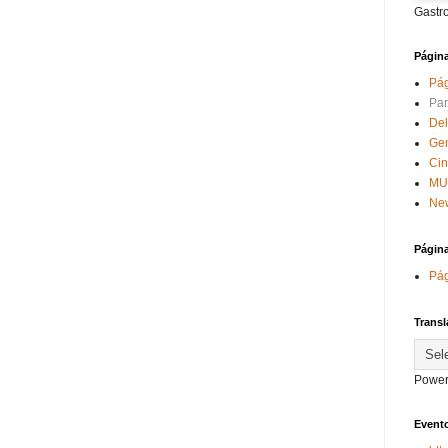
Gastr
Págin
Pág
Par
Del
Ge
Ci
MU
New
Págin
Pág
Transl
Power
Evento