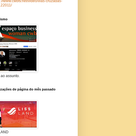
p://www.cwbtv.net/video/vias-cruzadas-
122011/
lismo
 ao assunto.
lizações de página do mês passado
 LAND