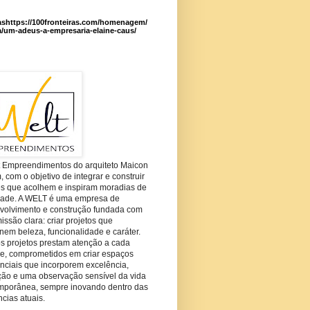
ashttps://100fronteiras.com/homenagem/
a/um-adeus-a-empresaria-elaine-caus/
t Empreendimentos do arquiteto Maicon
com o objetivo de integrar e construir
es que acolhem e inspiram moradias de
dade. A WELT é uma empresa de
volvimento e construção fundada com
ssão clara: criar projetos que
em beleza, funcionalidade e caráter.
s projetos prestam atenção a cada
he, comprometidos em criar espaços
nciais que incorporem excelência,
ção e uma observação sensível da vida
mporânea, sempre inovando dentro das
cias atuais.