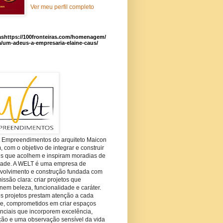
Ver meu perfil completo
ashttps://100fronteiras.com/homenagem/
a/um-adeus-a-empresaria-elaine-caus/
t Empreendimentos do arquiteto Maicon
com o objetivo de integrar e construir
es que acolhem e inspiram moradias de
dade. A WELT é uma empresa de
volvimento e construção fundada com
ssão clara: criar projetos que
em beleza, funcionalidade e caráter.
s projetos prestam atenção a cada
he, comprometidos em criar espaços
nciais que incorporem excelência,
ção e uma observação sensível da vida