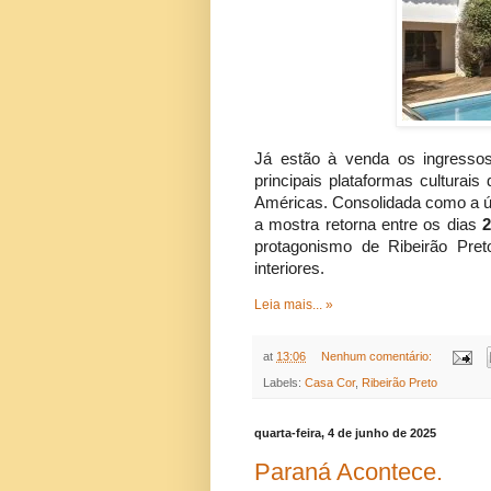
Já estão à venda os ingress
principais plataformas culturais
Américas. Consolidada como a úni
a mostra retorna entre os dias
2
protagonismo de Ribeirão Preto
interiores.
Leia mais... »
at
13:06
Nenhum comentário:
Labels:
Casa Cor
,
Ribeirão Preto
quarta-feira, 4 de junho de 2025
Paraná Acontece.