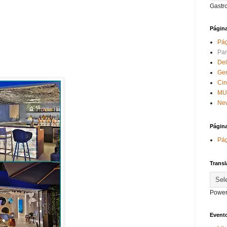
Gastr
Págin
Pág
Par
Del
Ge
Ci
MU
New
Págin
Pág
Transl
Power
Evento