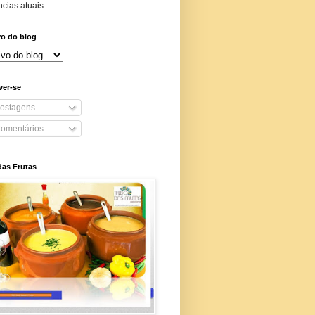
cias atuais.
vo do blog
ver-se
ostagens
omentários
das Frutas