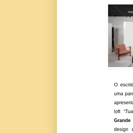
O escrit
uma par
ap
loft
“Tu
Grande
design 