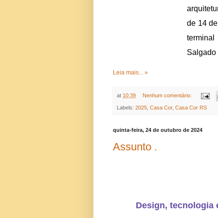
arquitet
de 14 de
terminal
Salgado 
Leia mais... »
at
10:39
Nenhum comentário:
Labels:
2025
,
Casa Cor
,
Casa Cor RS
quinta-feira, 24 de outubro de 2024
Assunto .
Design, tecnologia 