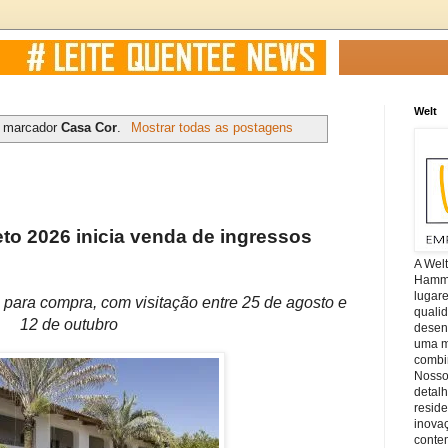
Welt
m marcador
Casa Cor
.
Mostrar todas as postagens
o 2026 inicia venda de ingressos
A Wel
Hamm, 
lugar
s para compra, com visitação entre 25 de agosto e
quali
12 de outubro
desen
uma mi
combin
Nosso
detal
reside
inova
conte