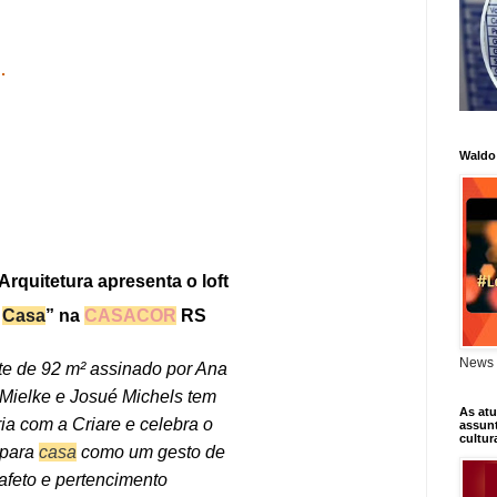
.
Waldo
rquitetura apresenta o loft
a
Casa
” na
CASACOR
RS
News 
e de 92 m² assinado por Ana
Mielke e Josué Michels tem
As atu
ia com a Criare e celebra o
assunt
cultur
 para
casa
como um gesto de
afeto e pertencimento