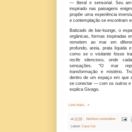
— literal e sensorial. Seu a
inspirado nas paisagens enig
propõe uma experiência imersiv
e contemplação se encontram em
Batizado de bar-lounge, o espa
orgânicas, formas inspiradas e
remetem ao mar em diferen
profundo, areia, prata líquida 
como se o visitante fosse tr
recife silencioso, onde cad
sensações. “O mar repres
transformação e mistério. T
dentro de um espaço em que 
se conectar — com os outros 
explica Givago.
Leia mais... »
at
12:58
Nenhum comentário:
Labels:
Casa Cor