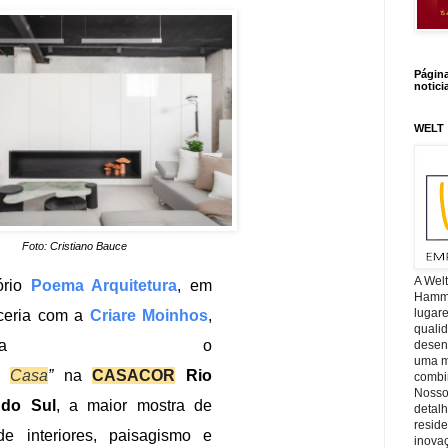
Págin
notici
WELT
Foto: Cristiano Bauce
A Wel
ório
Poema Arquitetura
, em
Hamm, 
lugar
ceria com a
Criare Moinhos
,
quali
resenta o
desen
uma mi
a
Casa
”
na
CASACOR
Rio
combin
Nosso
 do Sul
, a maior mostra de
detal
reside
de interiores, paisagismo e
inova