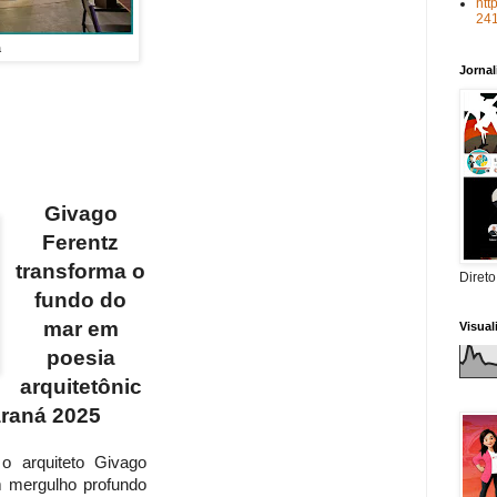
htt
24
á
Jorna
Givago
Ferentz
transforma o
Direto
fundo do
mar em
Visua
poesia
arquitetônic
raná 2025
 arquiteto Givago
m mergulho profundo