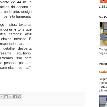
mbiente de 44 m² é
máticas do oceano e
LISS
a onde arte, design
 perfeita harmonia.
See Co
ço mistura texturas
m corais e tons que
tes estados: azul
e cinzas intensos. É
ansportado para um
a detalhe desperta
Código
enta equilíbrio,
cegas
rouxemos isso para
as pessoas possam
Posta
e com elas mesmas”,
Saúd
A ger
deixou
negóc
alimen