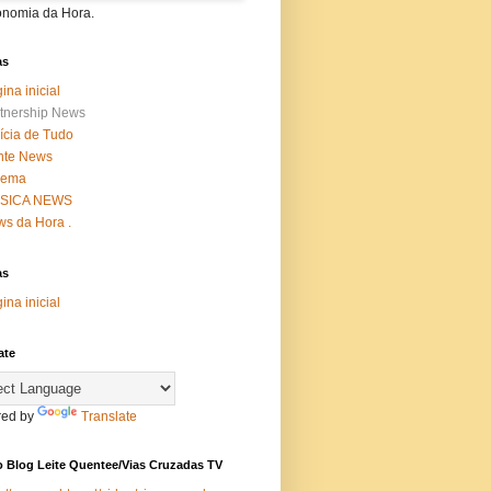
onomia da Hora.
as
ina inicial
tnership News
ícia de Tudo
nte News
nema
SICA NEWS
s da Hora .
as
ina inicial
ate
ed by
Translate
 Blog Leite Quentee/Vias Cruzadas TV