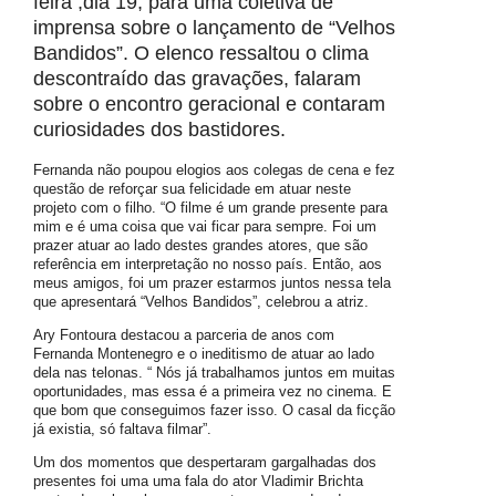
feira ,dia 19, para uma coletiva de
imprensa sobre o lançamento de “Velhos
Bandidos”. O elenco ressaltou o clima
descontraído das gravações, falaram
sobre o encontro geracional e contaram
curiosidades dos bastidores.
Fernanda não poupou elogios aos colegas de cena e fez
questão de reforçar sua felicidade em atuar neste
projeto com o filho. “O filme é um grande presente para
mim e é uma coisa que vai ficar para sempre. Foi um
prazer atuar ao lado destes grandes atores, que são
referência em interpretação no nosso país. Então, aos
meus amigos, foi um prazer estarmos juntos nessa tela
que apresentará “Velhos Bandidos”, celebrou a atriz.
Ary Fontoura destacou a parceria de anos com
Fernanda Montenegro e o ineditismo de atuar ao lado
dela nas telonas. “ Nós já trabalhamos juntos em muitas
oportunidades, mas essa é a primeira vez no cinema. E
que bom que conseguimos fazer isso. O casal da ficção
já existia, só faltava filmar”.
Um dos momentos que despertaram gargalhadas dos
presentes foi uma uma fala do ator Vladimir Brichta