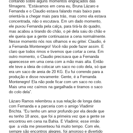
contando sobre alguns momentos engraçados das
filmagens. “Estávamos em cena eu, Bruna Lázaro e
Fernanda e o Claudio estava falando mais baixo para
orientá-la a chegar mais para trás, mas como ela estava
concentrada, não o escutava. Em um dado momento,
ele puxou Fernanda pela calça, para tirá-la do quadro,
mas acabou a tirando do chão, o pé dela saiu do chão e
ele queria que a gente continuasse a cena normalmente.
Nesse momento nós nos olhamos e eu gritei: Claudio, é
a Fernanda Montenegro! Você não pode fazer assim. E
claro que todos rimos e tivemos que cortar a cena. Em
outro momento, o Claudio precisava que a Fernanda
aparecesse em uma cena com a mão mais alta. Então
ele teve a ideia de colocar um saco no colo dela, só que
era um saco de areia de 20 KG. Eu fui correndo para a
produção e disse novamente: Gente, é a Fernanda
Montenegro! Ela não pode ficar com um saco no colo.
Mais uma vez caímos na gargalhada e tiramos o saco
do colo dela”.
Lázaro Ramos relembrou a sua relação de longa data
com Fernanda e a parceria com o amigo Vladimir
Brichta. “Eu tenho um amor profundo por ela desde que
eu tenho 18 anos, que foi a primeira vez que a gente se
encontrou em cena na Bahia. E Vladimir, esse irmão
que a vida me presenteou há muito tempo. Com ele,
sempre são encontros alegres, foi amoroso e divertido