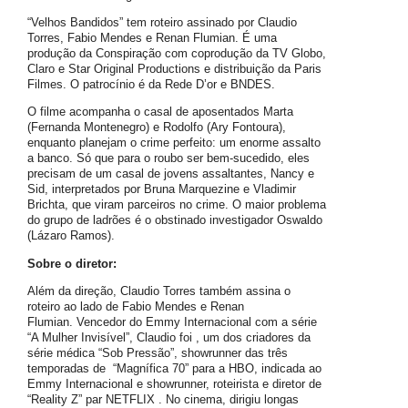
“Velhos Bandidos” tem roteiro assinado por Claudio
Torres, Fabio Mendes e Renan Flumian. É uma
produção da Conspiração com coprodução da TV Globo,
Claro e Star Original Productions e distribuição da Paris
Filmes. O patrocínio é da Rede D’or e BNDES.
O filme acompanha o casal de aposentados Marta
(Fernanda Montenegro) e Rodolfo (Ary Fontoura),
enquanto planejam o crime perfeito: um enorme assalto
a banco. Só que para o roubo ser bem-sucedido, eles
precisam de um casal de jovens assaltantes, Nancy e
Sid, interpretados por Bruna Marquezine e Vladimir
Brichta, que viram parceiros no crime. O maior problema
do grupo de ladrões é o obstinado investigador Oswaldo
(Lázaro Ramos).
Sobre o diretor:
Além da direção, Claudio Torres também assina o
roteiro ao lado de Fabio Mendes e Renan
Flumian. Vencedor do Emmy Internacional com a série
“A Mulher Invisível”, Claudio foi , um dos criadores da
série médica “Sob Pressão”, showrunner das três
temporadas de “Magnífica 70” para a HBO, indicada ao
Emmy Internacional e showrunner, roteirista e diretor de
“Reality Z” par NETFLIX . No cinema, dirigiu longas