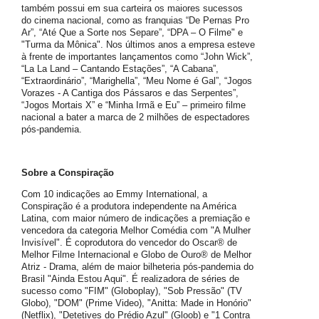
também possui em sua carteira os maiores sucessos
do cinema nacional, como as franquias “De Pernas Pro
Ar”, “Até Que a Sorte nos Separe”, “DPA – O Filme" e
"Turma da Mônica". Nos últimos anos a empresa esteve
à frente de importantes lançamentos como “John Wick”,
“La La Land – Cantando Estações”, “A Cabana”,
“Extraordinário”, “Marighella”, “Meu Nome é Gal”, “Jogos
Vorazes - A Cantiga dos Pássaros e das Serpentes”,
“Jogos Mortais X” e “Minha Irmã e Eu” – primeiro filme
nacional a bater a marca de 2 milhões de espectadores
pós-pandemia.
Sobre a Conspiração
Com 10 indicações ao Emmy International, a
Conspiração é a produtora independente na América
Latina, com maior número de indicações a premiação e
vencedora da categoria Melhor Comédia com "A Mulher
Invisível". É coprodutora do vencedor do Oscar®️ de
Melhor Filme Internacional e Globo de Ouro®️ de Melhor
Atriz - Drama, além de maior bilheteria pós-pandemia do
Brasil "Ainda Estou Aqui". É realizadora de séries de
sucesso como "FIM" (Globoplay), "Sob Pressão" (TV
Globo), "DOM" (Prime Video), "Anitta: Made in Honório"
(Netflix), "Detetives do Prédio Azul" (Gloob) e "1 Contra