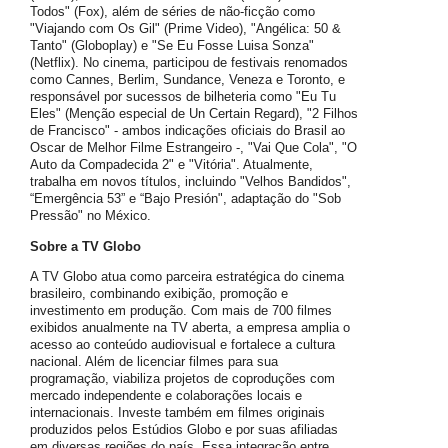
Todos" (Fox), além de séries de não-ficção como
"Viajando com Os Gil" (Prime Video), "Angélica: 50 &
Tanto" (Globoplay) e "Se Eu Fosse Luisa Sonza"
(Netflix). No cinema, participou de festivais renomados
como Cannes, Berlim, Sundance, Veneza e Toronto, e
responsável por sucessos de bilheteria como "Eu Tu
Eles" (Menção especial de Un Certain Regard), "2 Filhos
de Francisco" - ambos indicações oficiais do Brasil ao
Oscar de Melhor Filme Estrangeiro -, "Vai Que Cola", "O
Auto da Compadecida 2" e "Vitória". Atualmente,
trabalha em novos títulos, incluindo "Velhos Bandidos",
“Emergência 53” e “Bajo Presión", adaptação do "Sob
Pressão" no México.
Sobre a TV Globo
A TV Globo atua como parceira estratégica do cinema
brasileiro, combinando exibição, promoção e
investimento em produção. Com mais de 700 filmes
exibidos anualmente na TV aberta, a empresa amplia o
acesso ao conteúdo audiovisual e fortalece a cultura
nacional. Além de licenciar filmes para sua
programação, viabiliza projetos de coproduções com
mercado independente e colaborações locais e
internacionais. Investe também em filmes originais
produzidos pelos Estúdios Globo e por suas afiliadas
em diversas regiões do país. Essa integração entre