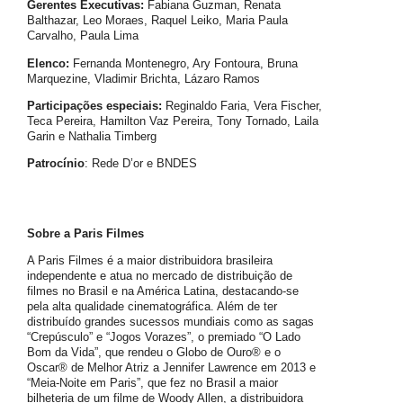
Gerentes Executivas:
Fabiana Guzman, Renata
Balthazar, Leo Moraes, Raquel Leiko, Maria Paula
Carvalho, Paula Lima
Elenco:
Fernanda Montenegro, Ary Fontoura, Bruna
Marquezine, Vladimir Brichta, Lázaro Ramos
Participações especiais:
Reginaldo Faria, Vera Fischer,
Teca Pereira, Hamilton Vaz Pereira, Tony Tornado, Laila
Garin e Nathalia Timberg
Patrocínio
: Rede D’or e BNDES
Sobre a Paris Filmes
A Paris Filmes é a maior distribuidora brasileira
independente e atua no mercado de distribuição de
filmes no Brasil e na América Latina, destacando-se
pela alta qualidade cinematográfica. Além de ter
distribuído grandes sucessos mundiais como as sagas
“Crepúsculo” e “Jogos Vorazes”, o premiado “O Lado
Bom da Vida”, que rendeu o Globo de Ouro®️ e o
Oscar®️ de Melhor Atriz a Jennifer Lawrence em 2013 e
“Meia-Noite em Paris”, que fez no Brasil a maior
bilheteria de um filme de Woody Allen, a distribuidora