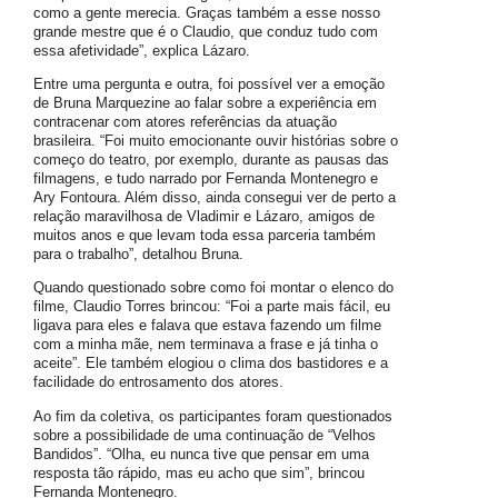
como a gente merecia. Graças também a esse nosso
grande mestre que é o Claudio, que conduz tudo com
essa afetividade”, explica Lázaro.
Entre uma pergunta e outra, foi possível ver a emoção
de Bruna Marquezine ao falar sobre a experiência em
contracenar com atores referências da atuação
brasileira. “Foi muito emocionante ouvir histórias sobre o
começo do teatro, por exemplo, durante as pausas das
filmagens, e tudo narrado por Fernanda Montenegro e
Ary Fontoura. Além disso, ainda consegui ver de perto a
relação maravilhosa de Vladimir e Lázaro, amigos de
muitos anos e que levam toda essa parceria também
para o trabalho”, detalhou Bruna.
Quando questionado sobre como foi montar o elenco do
filme, Claudio Torres brincou: “Foi a parte mais fácil, eu
ligava para eles e falava que estava fazendo um filme
com a minha mãe, nem terminava a frase e já tinha o
aceite”. Ele também elogiou o clima dos bastidores e a
facilidade do entrosamento dos atores.
Ao fim da coletiva, os participantes foram questionados
sobre a possibilidade de uma continuação de “Velhos
Bandidos”. “Olha, eu nunca tive que pensar em uma
resposta tão rápido, mas eu acho que sim”, brincou
Fernanda Montenegro.