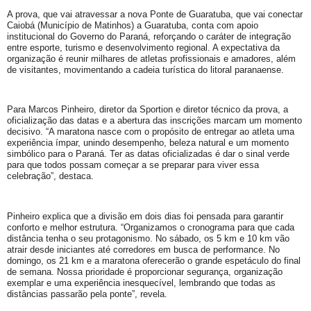
A prova, que vai atravessar a nova Ponte de Guaratuba, que vai conectar
Caiobá (Município de Matinhos) a Guaratuba, conta com apoio
institucional do Governo do Paraná, reforçando o caráter de integração
entre esporte, turismo e desenvolvimento regional. A expectativa da
organização é reunir milhares de atletas profissionais e amadores, além
de visitantes, movimentando a cadeia turística do litoral paranaense.
Para Marcos Pinheiro, diretor da Sportion e diretor técnico da prova, a
oficialização das datas e a abertura das inscrições marcam um momento
decisivo. “A maratona nasce com o propósito de entregar ao atleta uma
experiência ímpar, unindo desempenho, beleza natural e um momento
simbólico para o Paraná. Ter as datas oficializadas é dar o sinal verde
para que todos possam começar a se preparar para viver essa
celebração”, destaca.
Pinheiro explica que a divisão em dois dias foi pensada para garantir
conforto e melhor estrutura. “Organizamos o cronograma para que cada
distância tenha o seu protagonismo. No sábado, os 5 km e 10 km vão
atrair desde iniciantes até corredores em busca de performance. No
domingo, os 21 km e a maratona oferecerão o grande espetáculo do final
de semana. Nossa prioridade é proporcionar segurança, organização
exemplar e uma experiência inesquecível, lembrando que todas as
distâncias passarão pela ponte”, revela.