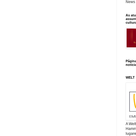
News 
As atu
assunt
cultur
Págin
notici
WELT
A Wel
Hamm, 
lugar