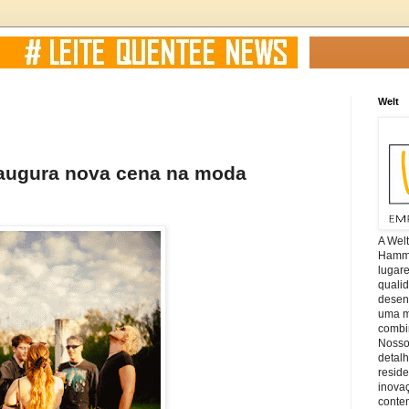
Welt
naugura nova cena na moda
A Wel
Hamm, 
lugar
quali
desen
uma mi
combin
Nosso
detal
reside
inova
conte