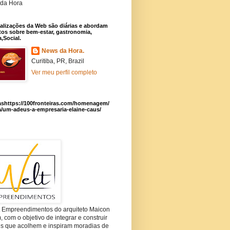
da Hora
alizações da Web são diárias e abordam
os sobre bem-estar, gastronomia,
a,Social.
News da Hora.
Curitiba, PR, Brazil
Ver meu perfil completo
ashttps://100fronteiras.com/homenagem/
a/um-adeus-a-empresaria-elaine-caus/
t Empreendimentos do arquiteto Maicon
com o objetivo de integrar e construir
es que acolhem e inspiram moradias de