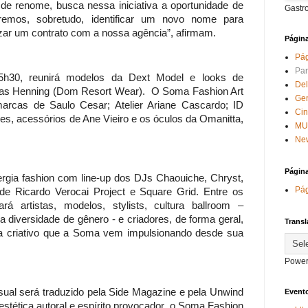
e renome, busca nessa iniciativa a oportunidade de
Gastr
eremos, sobretudo, identificar um novo nome para
zar um contrato com a nossa agência”, afirmam.
Págin
Pág
Par
15h30, reunirá modelos da Dext Model e looks de
Del
glas Henning (Dom Resort Wear). O Soma Fashion Art
Ge
rcas de Saulo Cesar; Atelier Ariane Cascardo; ID
Ci
res, acessórios de Ane Vieiro e os óculos da Omanitta,
MU
New
Págin
rgia fashion com line-up dos DJs Chaouiche, Chryst,
Pág
 de Ricardo Verocai Project e Square Grid. Entre os
rá artistas, modelos, stylists, cultura ballroom –
a diversidade de gênero - e criadores, de forma geral,
Transl
a criativo que a Soma vem impulsionando desde sua
Power
isual será traduzido pela Side Magazine e pela Unwind
Evento
tética autoral e espírito provocador, o Soma Fashion