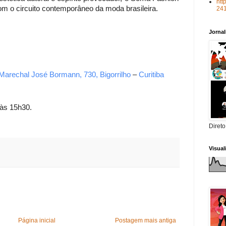
htt
com o circuito contemporâneo da moda brasileira.
24
Jorna
Marechal José Bormann, 730, Bigorrilho
–
Curitiba
 às 15h30.
Direto
Visua
Página inicial
Postagem mais antiga