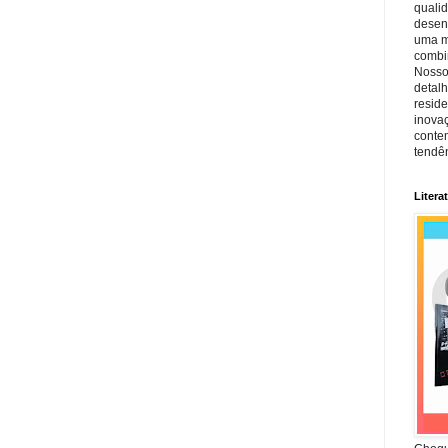
quali
desen
uma mi
combin
Nosso
detal
reside
inova
conte
tendên
Litera