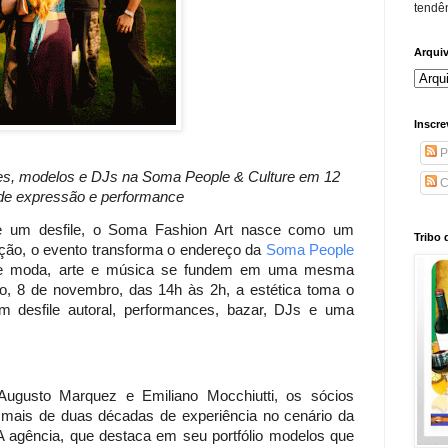
tendên
Arqui
Inscre
P
ores, modelos e DJs na Soma People & Culture em 12
C
de expressão e performance
 um desfile, o Soma Fashion Art nasce como um
Tribo 
ção, o evento transforma o endereço da
Soma People
de moda, arte e música se fundem em uma mesma
do, 8 de novembro, das 14h às 2h, a estética toma o
 desfile autoral, performances, bazar, DJs e uma
gusto Marquez e Emiliano Mocchiutti, os sócios
is de duas décadas de experiência no cenário da
. A agência, que destaca em seu portfólio modelos que