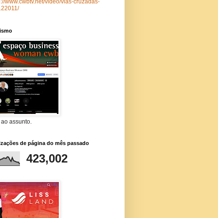
p://www.cwbtv.net/video/vias-cruzadas-
122011/
lismo
 ao assunto.
lizações de página do mês passado
423,002