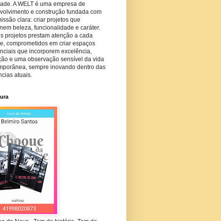
dade. A WELT é uma empresa de
volvimento e construção fundada com
ssão clara: criar projetos que
em beleza, funcionalidade e caráter.
s projetos prestam atenção a cada
he, comprometidos em criar espaços
nciais que incorporem excelência,
ção e uma observação sensível da vida
mporânea, sempre inovando dentro das
cias atuais.
tura