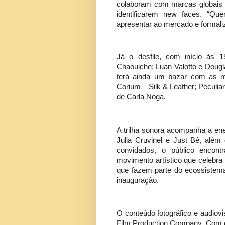
colaboram com marcas globais d
identificarem new faces. “Qu
apresentar ao mercado e formali
Já o desfile, com início às 
Chaouiche; Luan Valotto e Dou
terá ainda um bazar com as ma
Corium – Silk & Leather; Peculia
de Carla Noga.
A trilha sonora acompanha a ene
Julia Cruvinel e Just Bê, além
convidados, o público encontra
movimento artístico que celebra 
que fazem parte do ecossistem
inauguração.
O conteúdo fotográfico e audiov
Film Production Company. Com es