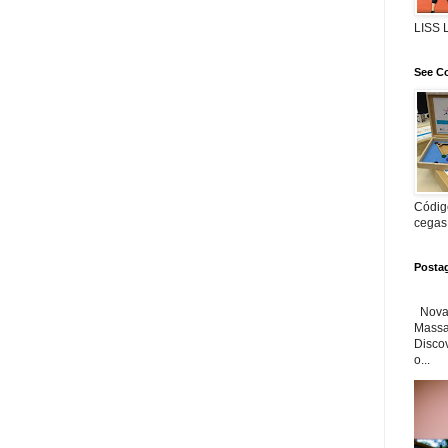
LISS
See Co
Código
cegas
Posta
Nova 
Massa'
Disco
o...