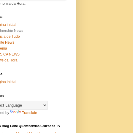
onomia da Hora.
as
ina inicial
tnership News
ícia de Tudo
nte News
nema
SICA NEWS
s da Hora .
as
ina inicial
ate
ed by
Translate
 Blog Leite Quentee/Vias Cruzadas TV