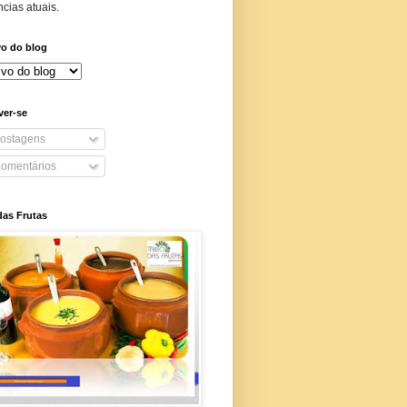
cias atuais.
vo do blog
ver-se
ostagens
omentários
das Frutas