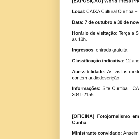
[EXPOSIÇÃO] World Press Pho
Local
: CAIXA Cultural Curitiba –
Data: 7 de outubro a 30 de no
Horário de visitação
: Terça a 
às 19h.
Ingressos
: entrada gratuita
Classificação indicativa:
12 an
Acessibilidade:
As visitas med
contém audiodescrição
Informações:
Site Curitiba | C
3041-2155
[OFICINA] Fotojornalismo e
Cunha
Ministrante convidado:
Anselm