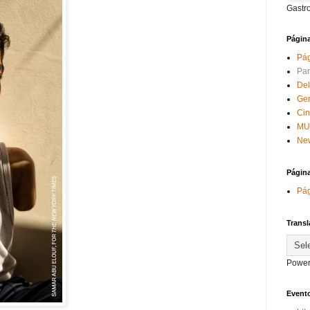
Gastr
Págin
Pág
Par
Del
Ge
Ci
MU
New
Págin
Pág
Transl
Power
Evento