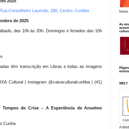
to 2025
Rua Conselheiro Laurindo, 280, Centro, Curitiba
News 
vembro de 2025
As atu
assunt
Sábado, das 10h às 20h. Domingos e feriados das 10h
cultur
os
iadas têm transcrição em Libras e todas as imagens
Págin
notici
AIXA Cultural | Instagram @caixaculturalcuritiba | (41)
WELT
m Tempos de Crise – A Experiência de Anselmo
o Cunha
A Wel