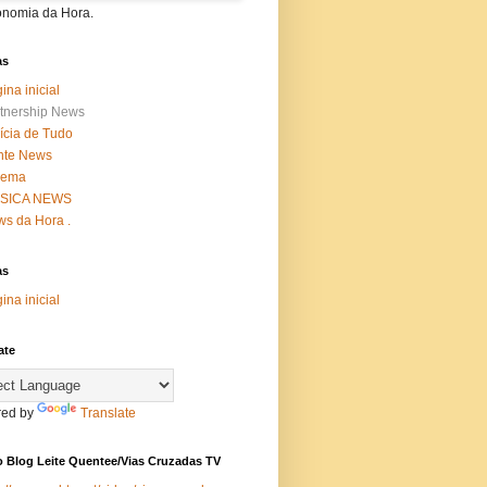
onomia da Hora.
as
ina inicial
tnership News
ícia de Tudo
nte News
nema
SICA NEWS
s da Hora .
as
ina inicial
ate
ed by
Translate
 Blog Leite Quentee/Vias Cruzadas TV