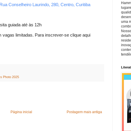
Hamm, 
Rua Conselheiro Laurindo, 280, Centro, Curitiba
lugar
quali
desen
uma mi
sita guiada até às 12h
combin
Nosso
om vagas limitadas. Para inscrever-se
clique aqui
detal
reside
inova
conte
tendên
Litera
ss Photo 2025
Página inicial
Postagem mais antiga