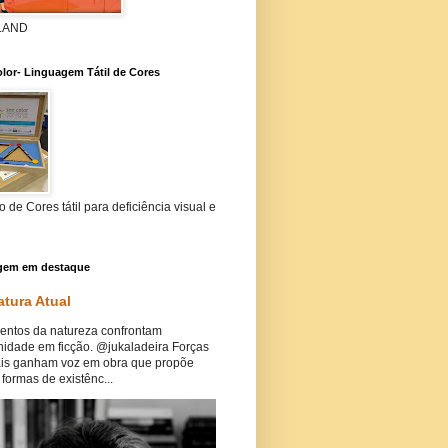
 LAND
lor- Linguagem Tátil de Cores
 de Cores tátil para deficiência visual e
gem em destaque
atura Atual
ntos da natureza confrontam
idade em ficção. @jukaladeira Forças
ais ganham voz em obra que propõe
formas de existênc...