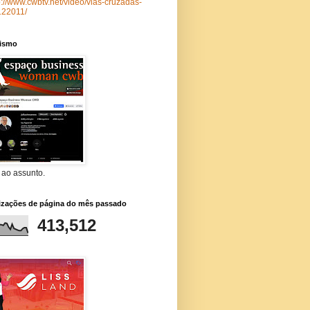
p://www.cwbtv.net/video/vias-cruzadas-
122011/
lismo
 ao assunto.
lizações de página do mês passado
413,512