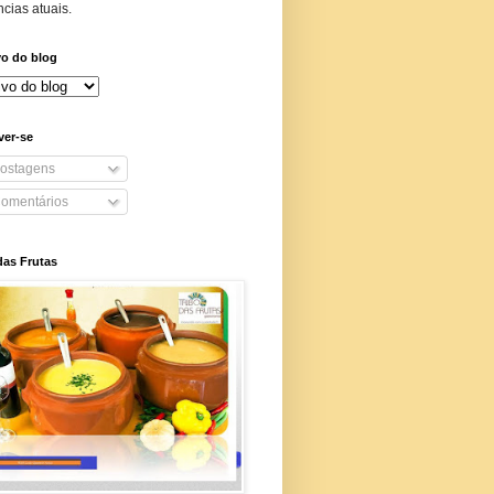
cias atuais.
vo do blog
ver-se
ostagens
omentários
das Frutas