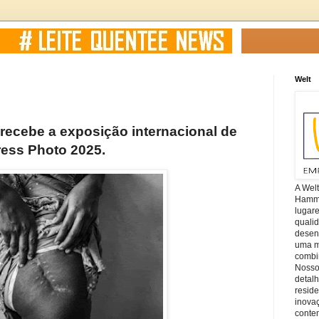
Welt
 recebe a exposição internacional de
ress Photo 2025.
A Wel
Hamm, 
lugar
quali
desen
uma mi
combin
Nosso
detal
reside
inova
conte