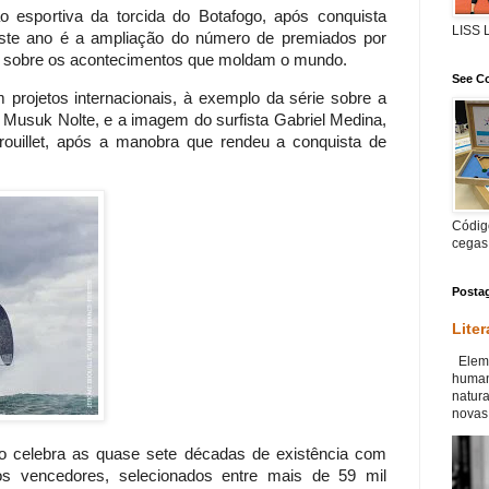
o esportiva da torcida do Botafogo, após conquista
LISS
este ano é a ampliação do número de premiados por
ural sobre os acontecimentos que moldam o mundo.
See Co
projetos internacionais, à exemplo da série sobre a
Musuk Nolte, e a imagem do surfista Gabriel Medina,
rouillet, após a manobra que rendeu a conquista de
Código
cegas
Posta
Liter
Eleme
human
natur
novas 
o celebra as quase sete décadas de existência com
os vencedores, selecionados entre mais de 59 mil