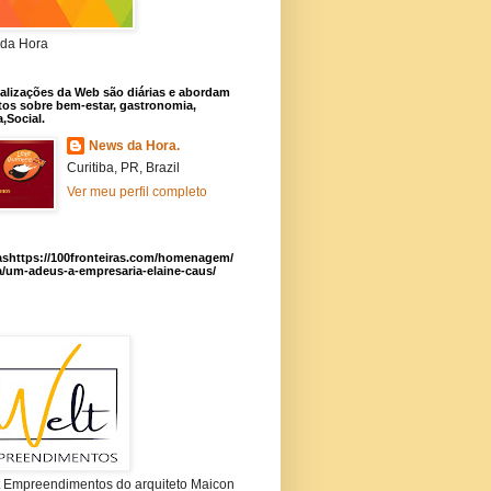
da Hora
alizações da Web são diárias e abordam
os sobre bem-estar, gastronomia,
a,Social.
News da Hora.
Curitiba, PR, Brazil
Ver meu perfil completo
ashttps://100fronteiras.com/homenagem/
a/um-adeus-a-empresaria-elaine-caus/
t Empreendimentos do arquiteto Maicon