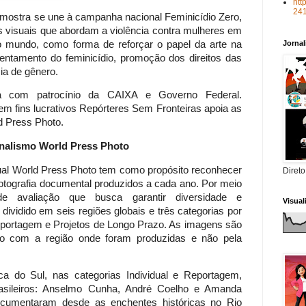
htt
24
a mostra se une à campanha nacional Feminicídio Zero,
as visuais que abordam a violência contra mulheres em
do mundo, como forma de reforçar o papel da arte na
Jorna
rentamento do feminicídio, promoção dos direitos das
ia de gênero.
ta com patrocínio da CAIXA e Governo Federal.
em fins lucrativos Repórteres Sem Fronteiras apoia as
d Press Photo.
rnalismo World Press Photo
al World Press Photo tem como propósito reconhecer
Direto
fotografia documental produzidos a cada ano. Por meio
de avaliação que busca garantir diversidade e
Visua
 dividido em seis regiões globais e três categorias por
 Reportagem e Projetos de Longo Prazo. As imagens são
do com a região onde foram produzidas e não pela
a do Sul, nas categorias Individual e Reportagem,
rasileiros: Anselmo Cunha, André Coelho e Amanda
documentaram desde as enchentes históricas no Rio