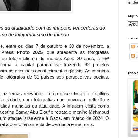
tendên
Arqui
tes da atualidade com as imagens vencedoras do
rso de fotojornalismo do mundo
Inscre
be, entre os dias 7 de outubro e 30 de novembro, a
P
 Press Photo 2025
, que apresenta as fotografias
C
 de fotojornalismo do mundo. Após 20 anos, a 68ª
etorna à capital paranaense trazendo 42 projetos
ara os principais acontecimentos globais. As imagens
Tribo 
e fotógrafos de 31 países sob perspectivas sociais,
uz temas relevantes como crise climática, conflitos
versidade, com fotografias que provocam reflexão e
afios mundiais da atualidade. A imagem eleita como
 palestina Samar Abu Elouf e retrata o menino Mahmoud
te um ataque israelense à Gaza, em março de 2024. O
tografia como ferramenta de denúncia e memória.