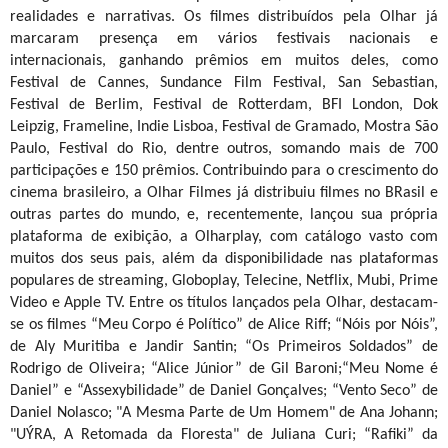
realidades e narrativas. Os filmes distribuídos pela Olhar já
marcaram presença em vários festivais nacionais e
internacionais, ganhando prêmios em muitos deles, como
Festival de Cannes, Sundance Film Festival, San Sebastian,
Festival de Berlim, Festival de Rotterdam, BFI London, Dok
Leipzig, Frameline, Indie Lisboa, Festival de Gramado, Mostra São
Paulo, Festival do Rio, dentre outros, somando mais de 700
participações e 150 prêmios. Contribuindo para o crescimento do
cinema brasileiro, a Olhar Filmes já distribuiu filmes no BRasil e
outras partes do mundo, e, recentemente, lançou sua própria
plataforma de exibição, a Olharplay, com catálogo vasto com
muitos dos seus pais, além da disponibilidade nas plataformas
populares de streaming, Globoplay, Telecine, Netflix, Mubi, Prime
Video e Apple TV. Entre os títulos lançados pela Olhar, destacam-
se os filmes “Meu Corpo é Político” de Alice Riff; “Nóis por Nóis”,
de Aly Muritiba e Jandir Santin; “Os Primeiros Soldados” de
Rodrigo de Oliveira; “Alice Júnior” de Gil Baroni;“Meu Nome é
Daniel” e “Assexybilidade” de Daniel Gonçalves; “Vento Seco” de
Daniel Nolasco; "A Mesma Parte de Um Homem" de Ana Johann;
"UÝRA, A Retomada da Floresta" de Juliana Curi; “Rafiki” da