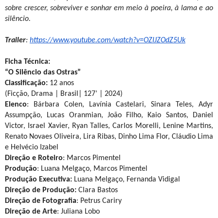
sobre crescer, sobreviver e sonhar em meio à poeira, à lama e ao
silêncio.
Trailer
:
https://www.youtube.com/watch?
v=OZIJZOdZ5Uk
Ficha Técnica:
“O Silêncio das Ostras”
Classificação:
12 anos
(Ficção, Drama | Brasil| 127’ | 2024)
Elenco
: Bárbara Colen, Lavínia Castelari, Sinara Teles, Adyr
Assumpção, Lucas Oranmian, João Filho, Kaio Santos, Daniel
Victor, Israel Xavier, Ryan Talles, Carlos Morelli, Lenine Martins,
Renato Novaes Oliveira, Lira Ribas, Dinho Lima Flor, Cláudio Lima
e Helvécio Izabel
Direção e Roteiro
: Marcos Pimentel
Produção
: Luana Melgaço, Marcos Pimentel
Produção Executiva:
Luana Melgaço, Fernanda Vidigal
Direção de Produção:
Clara Bastos
Direção de Fotografia
: Petrus Cariry
Direção de Arte
: Juliana Lobo