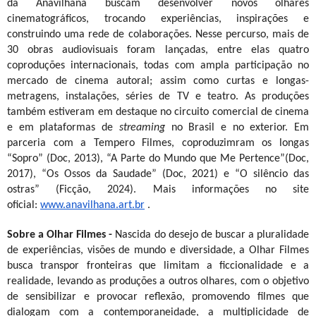
da Anavilhana buscam desenvolver novos olhares
cinematográficos, trocando experiências, inspirações e
construindo uma rede de colaborações. Nesse percurso, mais de
30 obras audiovisuais foram lançadas, entre elas quatro
coproduções internacionais, todas com ampla participação no
mercado de cinema autoral; assim como curtas e longas-
metragens, instalações, séries de TV e teatro. As produções
também estiveram em destaque no circuito comercial de cinema
e em plataformas de
streaming
no Brasil e no exterior. Em
parceria com a Tempero Filmes, coproduzimram os longas
“Sopro” (Doc, 2013), “A Parte do Mundo que Me Pertence”(Doc,
2017), “Os Ossos da Saudade” (Doc, 2021) e “O silêncio das
ostras” (Ficção, 2024). Mais informações no site
oficial:
www.anavilhana.art.br
.
Sobre a Olhar Filmes -
Nascida do desejo de buscar a pluralidade
de experiências, visões de mundo e diversidade, a Olhar Filmes
busca transpor fronteiras que limitam a ficcionalidade e a
realidade, levando as produções a outros olhares, com o objetivo
de sensibilizar e provocar reflexão, promovendo filmes que
dialogam com a contemporaneidade, a multiplicidade de