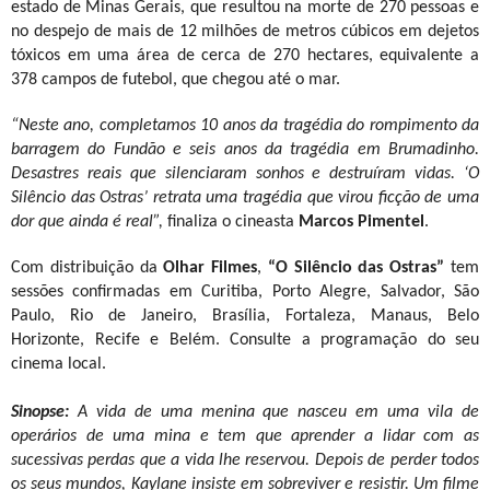
estado de Minas Gerais, que resultou na morte de 270 pessoas e
no despejo de mais de 12 milhões de metros cúbicos em dejetos
tóxicos em uma área de cerca de 270 hectares, equivalente a
378 campos de futebol, que chegou até o mar.
“Neste ano, completamos 10 anos da tragédia do rompimento da
barragem do Fundão e seis anos da tragédia em Brumadinho.
Desastres reais que silenciaram sonhos e destruíram vidas. ‘O
Silêncio das Ostras’ retrata uma tragédia que virou ficção de uma
dor que ainda é real”,
finaliza o cineasta
Marcos Pimentel
.
Com distribuição da
Olhar Filmes
,
“O Silêncio das Ostras”
tem
sessões confirmadas em Curitiba, Porto Alegre, Salvador, São
Paulo, Rio de Janeiro, Brasília, Fortaleza, Manaus, Belo
Horizonte, Recife e Belém. Consulte a programação do seu
cinema local.
Sinopse:
A vida de uma menina que nasceu em uma vila de
operários de uma mina e tem que aprender a lidar com as
sucessivas perdas que a vida lhe reservou. Depois de perder todos
os seus mundos, Kaylane insiste em sobreviver e resistir. Um filme