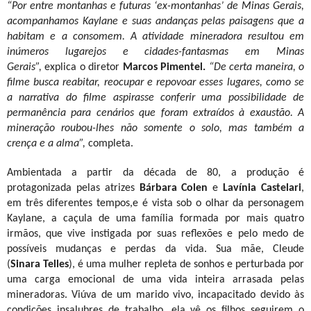
“Por entre montanhas e futuras ‘ex-montanhas’ de Minas Gerais,
acompanhamos Kaylane e suas andanças pelas paisagens que a
habitam e a consomem. A atividade mineradora resultou em
inúmeros lugarejos e cidades-fantasmas em Minas
Gerais”,
explica o diretor
Marcos Pimentel.
“De certa maneira, o
filme busca reabitar, reocupar e repovoar esses lugares, como se
a narrativa do filme aspirasse conferir uma possibilidade de
permanência para cenários que foram extraídos à exaustão. A
mineração roubou-lhes não somente o solo, mas também a
crença e a alma”,
completa.
Ambientada a partir da década de 80, a produção é
protagonizada pelas atrizes
Bárbara Colen
e
Lavínia Castelari
,
em três diferentes tempos,e é vista sob o olhar da personagem
Kaylane, a caçula de uma família formada por mais quatro
irmãos, que vive instigada por suas reflexões e pelo medo de
possíveis mudanças e perdas da vida. Sua mãe, Cleude
(
Sinara
Telles
), é uma mulher repleta de sonhos e perturbada por
uma carga emocional de uma vida inteira arrasada pelas
mineradoras. Viúva de um marido vivo, incapacitado devido às
condições insalubres de trabalho, ela vê os filhos seguirem o