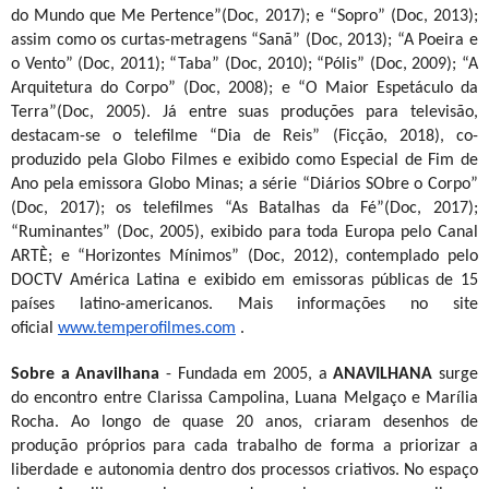
do Mundo que Me Pertence”(Doc, 2017); e “Sopro” (Doc, 2013);
assim como os curtas-metragens “Sanã” (Doc, 2013); “A Poeira e
o Vento” (Doc, 2011); “Taba” (Doc, 2010); “Pólis” (Doc, 2009); “A
Arquitetura do Corpo” (Doc, 2008); e “O Maior Espetáculo da
Terra”(Doc, 2005). Já entre suas produções para televisão,
destacam-se o telefilme “Dia de Reis” (Ficção, 2018), co-
produzido pela Globo Filmes e exibido como Especial de Fim de
Ano pela emissora Globo Minas; a série “Diários SObre o Corpo”
(Doc, 2017); os telefilmes “As Batalhas da Fé”(Doc, 2017);
“Ruminantes” (Doc, 2005), exibido para toda Europa pelo Canal
ARTÈ; e “Horizontes Mínimos” (Doc, 2012), contemplado pelo
DOCTV América Latina e exibido em emissoras públicas de 15
países latino-americanos. Mais informações no site
oficial
www.temperofilmes.com
.
Sobre a Anavilhana
- Fundada em 2005, a
ANAVILHANA
surge
do encontro entre Clarissa Campolina, Luana Melgaço e Marília
Rocha. Ao longo de quase 20 anos, criaram desenhos de
produção próprios para cada trabalho de forma a priorizar a
liberdade e autonomia dentro dos processos criativos. No espaço