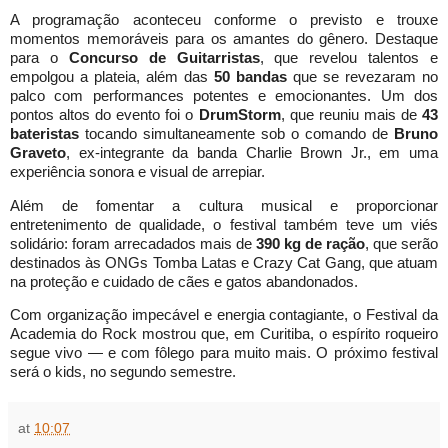
A programação aconteceu conforme o previsto e trouxe
momentos memoráveis para os amantes do gênero. Destaque
para o
Concurso de Guitarristas
, que revelou talentos e
empolgou a plateia, além das
50 bandas
que se revezaram no
palco com performances potentes e emocionantes. Um dos
pontos altos do evento foi o
DrumStorm
, que reuniu mais de
43
bateristas
tocando simultaneamente sob o comando de
Bruno
Graveto
, ex-integrante da banda Charlie Brown Jr., em uma
experiência sonora e visual de arrepiar.
Além de fomentar a cultura musical e proporcionar
entretenimento de qualidade, o festival também teve um viés
solidário: foram arrecadados mais de
390 kg de ração
, que serão
destinados às ONGs Tomba Latas e Crazy Cat Gang, que atuam
na proteção e cuidado de cães e gatos abandonados.
Com organização impecável e energia contagiante, o Festival da
Academia do Rock mostrou que, em Curitiba, o espírito roqueiro
segue vivo — e com fôlego para muito mais. O próximo festival
será o kids, no segundo semestre.
at
10:07