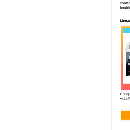
conte
tendên
Litera
Choqu
vida,T