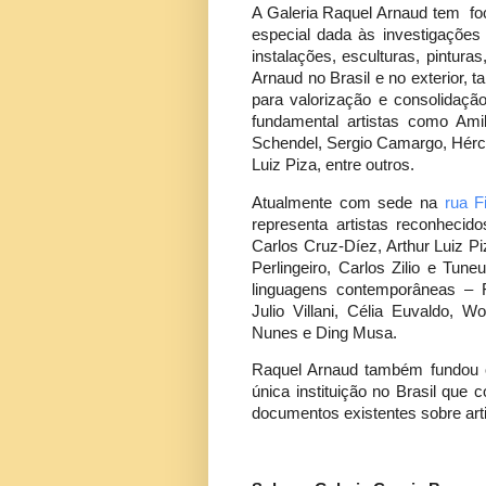
A Galeria Raquel Arnaud tem fo
especial dada às investigações 
instalações, esculturas, pintur
Arnaud no Brasil e no exterior, 
para valorização e consolidação
fundamental artistas como Amil
Schendel, Sergio Camargo, Hércul
Luiz Piza, entre outros.
Atualmente com sede na
rua F
representa artistas reconhecido
Carlos Cruz-Díez, Arthur Luiz P
Perlingeiro, Carlos Zilio e Tu
linguagens contemporâneas – F
Julio Villani, Célia Euvaldo, W
Nunes e Ding Musa.
Raquel Arnaud também fundou o
única instituição no Brasil que
documentos existentes sobre arti