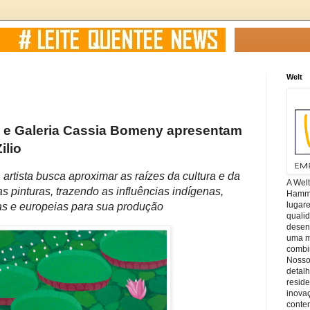
Welt
 e Galeria Cassia Bomeny apresentam
ilio
, artista busca aproximar as raízes da cultura e da
A Wel
s pinturas, trazendo as influências indígenas,
Hamm, 
lugar
as e europeias para sua produção
quali
desen
uma mi
combin
Nosso
detal
reside
inova
conte