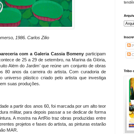
tendên
Arqui
merso, 1986. Carlos Zilio
Inscre
P
pareceria com a Galeria Cassia Bomeny
participam
C
contece de 25 a 29 de setembro, na Marina da Glória,
Muito Além do Jardim’ que reúne um conjunto de obras
Tribo 
os 80 anos da carreira do artista. Com curadoria de
 universo plástico criado pelo artista que investiga
a em suas produções.
ade a partir dos anos 60, foi marcada por um alto teor
adura militar, para depois passar a se dedicar de forma
pintura. A mostra na ArtRio traz obras produzidas entre
rentes projetos e fases do artista, as pinturas estarão
lhão MAR.