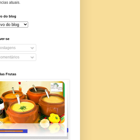
cias atuais.
vo do blog
ver-se
ostagens
omentários
das Frutas