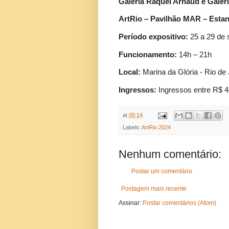
Galeria Raquel Arnaud e Galer
ArtRio – Pavilhão MAR – Esta
Período expositivo:
25 a 29 de
Funcionamento:
14h – 21h
Local:
Marina da Glória - Rio de
Ingressos:
Ingressos entre R$ 4
at
05:14
Labels:
ArtRio 2024
Nenhum comentário:
Postar um comentário
Postagem mais recente
Assinar:
Postar comentários (Atom)