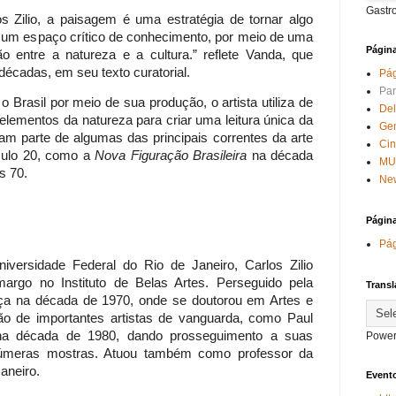
Gastr
s Zilio, a paisagem é uma estratégia de tornar algo
o um espaço crítico de conhecimento, por meio de uma
Págin
 entre a natureza e a cultura.” reflete Vanda, que
décadas, em seu texto curatorial.
Pág
Par
 o Brasil por meio de sua produção, o artista utiliza de
Del
 elementos da natureza para criar uma leitura única da
Ge
eram parte de algumas das principais correntes da arte
Ci
culo 20, como a
Nova Figuração Brasileira
na década
MU
s 70.
New
Págin
Pág
iversidade Federal do Rio de Janeiro, Carlos Zilio
argo no Instituto de Belas Artes. Perseguido pela
Transl
nça na década de 1970, onde se doutorou em Artes e
ão de importantes artistas de vanguarda, como Paul
na década de 1980, dando prosseguimento a suas
Power
inúmeras mostras. Atuou também como professor da
aneiro.
Evento