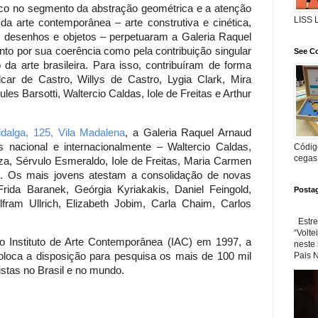
co no segmento da abstração geométrica e a atenção
LISS
da arte contemporânea – arte construtiva e cinética,
as, desenhos e objetos – perpetuaram a Galeria Raquel
tanto por sua coerência como pela contribuição singular
See Co
 da arte brasileira. Para isso, contribuíram de forma
car de Castro, Willys de Castro, Lygia Clark, Mira
es Barsotti, Waltercio Caldas, Iole de Freitas e Arthur
idalga, 125, Vila Madalena
, a Galeria Raquel Arnaud
s nacional e internacionalmente – Waltercio Caldas,
Código
cegas
iza, Sérvulo Esmeraldo, Iole de Freitas, Maria Carmen
neu. Os mais jovens atestam a consolidação de novas
rida Baranek, Geórgia Kyriakakis, Daniel Feingold,
Posta
olfram Ullrich, Elizabeth Jobim, Carla Chaim, Carlos
Estre
“Volte
 Instituto de Arte Contemporânea (IAC) em 1997, a
neste
Pais N
 coloca a disposição para pesquisa os mais de 100 mil
stas no Brasil e no mundo.