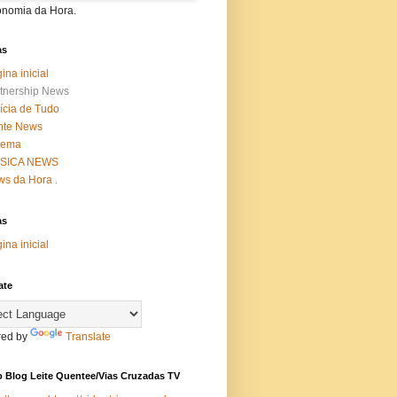
onomia da Hora.
as
ina inicial
tnership News
ícia de Tudo
nte News
nema
SICA NEWS
s da Hora .
as
ina inicial
ate
ed by
Translate
 Blog Leite Quentee/Vias Cruzadas TV