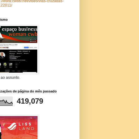
p://www.cwbtv.net/video/vias-cruzadas-
122011/
lismo
 ao assunto.
lizações de página do mês passado
419,079