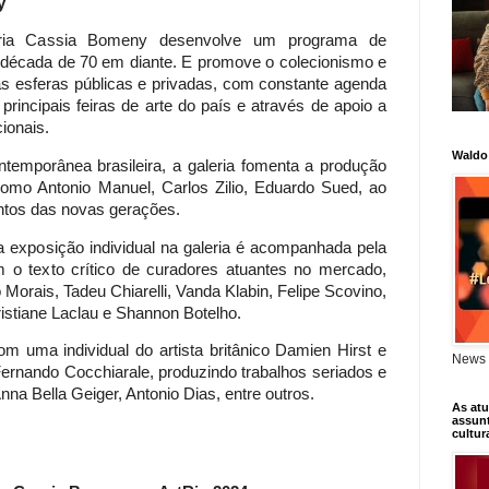
y
ria Cassia Bomeny desenvolve um programa de
a década de 70 em diante. E promove o colecionismo e
nas esferas públicas e privadas, com constante agenda
principais feiras de arte do país e através de apoio a
ionais.
Waldo
emporânea brasileira, a galeria fomenta a produção
como Antonio Manuel, Carlos Zilio, Eduardo Sued, ao
ntos das novas gerações.
a exposição individual na galeria é acompanhada pela
 o texto crítico de curadores atuantes no mercado,
orais, Tadeu Chiarelli, Vanda Klabin, Felipe Scovino,
istiane Laclau e Shannon Botelho.
m uma individual do artista britânico Damien Hirst e
News 
ernando Cocchiarale, produzindo trabalhos seriados e
nna Bella Geiger, Antonio Dias, entre outros.
As atu
assunt
cultur