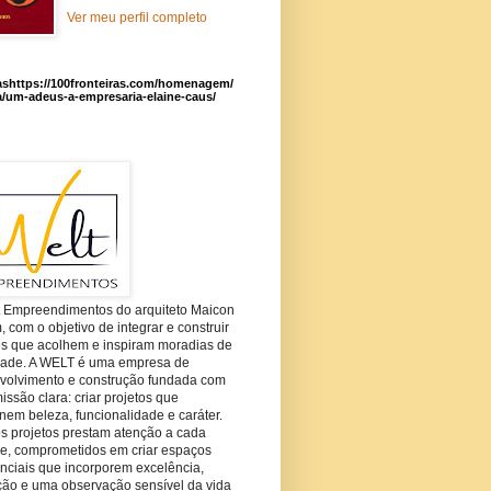
Ver meu perfil completo
ashttps://100fronteiras.com/homenagem/
a/um-adeus-a-empresaria-elaine-caus/
t Empreendimentos do arquiteto Maicon
com o objetivo de integrar e construir
es que acolhem e inspiram moradias de
dade. A WELT é uma empresa de
volvimento e construção fundada com
ssão clara: criar projetos que
em beleza, funcionalidade e caráter.
s projetos prestam atenção a cada
he, comprometidos em criar espaços
nciais que incorporem excelência,
ção e uma observação sensível da vida