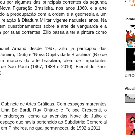
htt
sou por algumas das principais correntes da segunda
24
ova Figuração Brasileira, nos anos 1960, e a arte
iando a preocupação com a ordem e a geometria a um
Jorna
 relação à Ditadura Militar vigente naqueles anos. Na
em questionamentos sobre a arte de vanguarda e a
 por suas correntes, Zilio passa a ter a pintura como
quel Arnaud desde 1997, Zilio já participou das
Janeiro, 1966) e “Nova Objetividade Brasileira” (Rio de
iam marcos da arte brasileira, além de importantes
 de São Paulo (1967, 1989 e 2010); Bienal de Paris
).
Direto
Visua
 Gabinete de Artes Gráficas. Com espaços marcantes
 Lina Bo Bardi, Ruy Ohtake e Felippe Crescenti, o
es endereços, como as avenidas Nove de Julho e
 espaço que havia pertencido ao Subdistrito Comercial
, em Pinheiros, no qual permaneceu de 1992 a 2011.