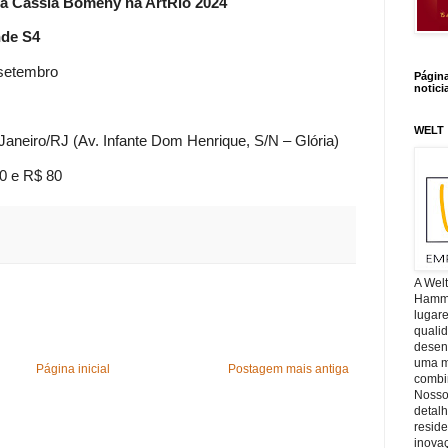
ia Cassia Bomeny na ArtRio 2024
nde S4
 setembro
Págin
notici
WELT
 Janeiro/RJ (Av. Infante Dom Henrique, S/N – Glória)
0 e R$ 80
A Wel
Hamm, 
lugar
quali
desen
uma mi
Página inicial
Postagem mais antiga
combin
Nosso
detal
reside
inova