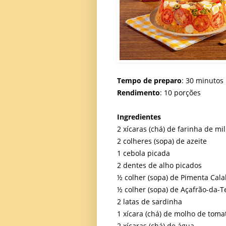
Tempo de preparo
: 30 minutos
Rendimento
: 10 porções
Ingredientes
2 xícaras (chá) de farinha de mi
2 colheres (sopa) de azeite
1 cebola picada
2 dentes de alho picados
½ colher (sopa) de Pimenta Cala
½ colher (sopa) de Açafrão-da-T
2 latas de sardinha
1 xícara (chá) de molho de toma
2 xícaras (chá) de água