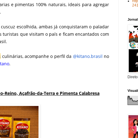
htt
iarias e pimentas 100% naturais, ideais para agregar
24
.
Jorna
 cuscuz escolhida, ambas já conquistaram o paladar
s turistas que visitam o país e ficam encantados com
sil.
s
culinárias, acompanhe o perfil da
@kitano.brasil
no
itano
.
Direto
Visua
o-Reino, Açafrão-da-Terra e Pimenta Calabresa