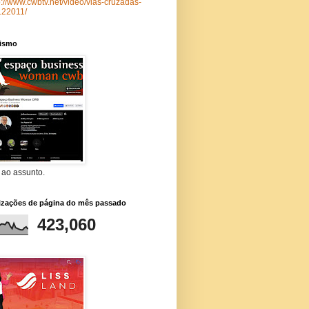
p://www.cwbtv.net/video/vias-cruzadas-
122011/
lismo
 ao assunto.
lizações de página do mês passado
423,060