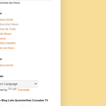
onomia da Hora.
as
ina inicial
tnership News
ícia de Tudo
nte News
nema
SICA NEWS
s da Hora .
as
ina inicial
ate
ed by
Translate
 Blog Leite Quentee/Vias Cruzadas TV