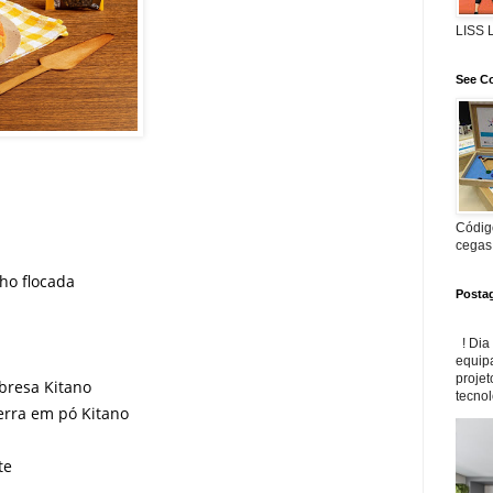
LISS
See Co
Código
cegas
lho flocada
Posta
! Dia
equip
projet
bresa Kitano
tecnol
erra em pó Kitano
te