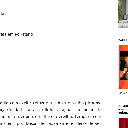
adas
reta em Pó Kitano
Waldo
News 
io com azeite, refogue a cebola e o alho picados.
As atu
açafrão-da-terra, a sardinha, a água e o molho de
assunt
cultur
almito, a azeitona, o milho e a ervilha. Tempere com
eino em pó. Mexa delicadamente e deixe ferver