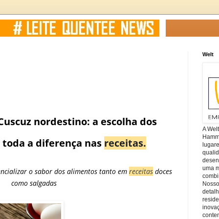
Welt
Cuscuz nordestino: a escolha dos
A Wel
Hamm, 
z toda a diferença nas
receitas.
lugar
quali
desen
uma mi
ncializar o sabor dos alimentos tanto em
receitas
doces
combin
como salgadas
Nosso
detal
reside
inova
conte