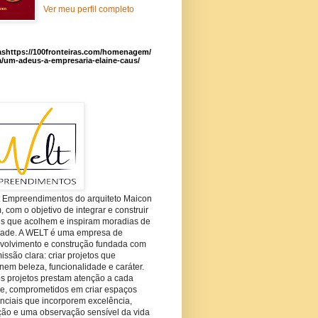
Ver meu perfil completo
ashttps://100fronteiras.com/homenagem/
a/um-adeus-a-empresaria-elaine-caus/
t Empreendimentos do arquiteto Maicon
com o objetivo de integrar e construir
es que acolhem e inspiram moradias de
dade. A WELT é uma empresa de
volvimento e construção fundada com
ssão clara: criar projetos que
em beleza, funcionalidade e caráter.
s projetos prestam atenção a cada
he, comprometidos em criar espaços
nciais que incorporem excelência,
ção e uma observação sensível da vida