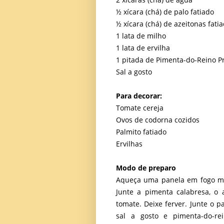
½ xícara (chá) de palo fatiado
½ xícara (chá) de azeitonas fati
1 lata de milho
1 lata de ervilha
1 pitada de Pimenta-do-Reino P
Sal a gosto
Para decorar:
Tomate cereja
Ovos de codorna cozidos
Palmito fatiado
Ervilhas
Modo de preparo
Aqueça uma panela em fogo méd
Junte a pimenta calabresa, o 
tomate. Deixe ferver. Junte o p
sal a gosto e pimenta-do-r