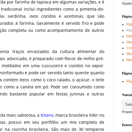
ída por farinha de tapioca em algumas variações, e é
Gastr
tradicional inclui ingredientes como a pimenta-do-
ola, sardinha, ovos cozidos e azeitonas, que são
Págin
urados à farinha. Geralmente é servido frio e pode
Pág
ição completa ou como acompanhamento de outros
Par
Del
Ge
Ci
enta traços enraizados da cultura alimentar do
MU
ais adocicado, é preparado com flocos de milho pré-
New
o moldados em uma cuscuzeira e cozidos no vapor.
esinformado e pode ser servido tanto quente quanto
Págin
sta contém itens como o coco ralado, o açúcar, o leite
Pág
ões como a canela em pó. Pode ser consumido como
do bastante popular em festas juninas e outras
Transl
Power
nda mais saborosa, a
Kitano
, marca brasileira líder no
ias, possui em seu portfólio um mix completo de
Evento
r na cozinha brasileira. São mais de 30 temperos