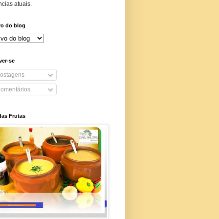
cias atuais.
vo do blog
ver-se
ostagens
omentários
das Frutas