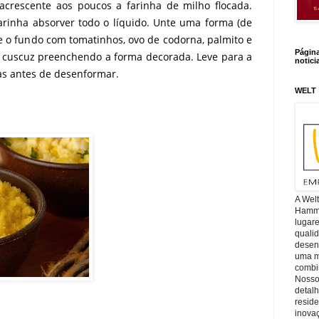
acrescente aos poucos a farinha de milho flocada.
arinha absorver todo o líquido. Unte uma forma (de
e o fundo com tomatinhos, ovo de codorna, palmito e
Págin
o cuscuz preenchendo a forma decorada. Leve para a
notici
as antes de desenformar.
WELT
A Wel
Hamm, 
lugar
quali
desen
uma mi
combin
Nosso
detal
reside
inova