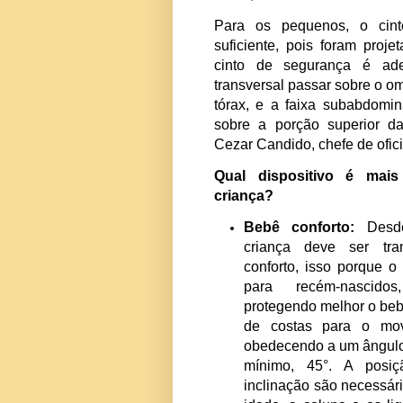
30%. Em 2008, o uso
bebê conforto e assen
crianças em veículos
então, os números vêm
Para os pequenos, 
suficiente, pois fora
cinto de segurança
transversal passar so
tórax, e a faixa suba
sobre a porção super
Cezar Candido, chefe d
Qual dispositivo 
criança?
Bebê conforto
criança deve s
conforto, isso po