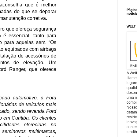
motorista com as crianças que
Págin
o traseiro.
notici
as cadeirinhas, existem outros
WELT
 atenção na hora de viajar com
car a parte mecânica do carro. A
 de testes que avaliam o estado
sse processo, são observadas a
uncionamento de todos os
mas, sejam eles mecânicos ou
A Wel
ndo a existência de falhas ou
Hamm, 
lugar
se agravar no futuro, a oficina
quali
bstituição preventiva de algumas
desen
uma mi
o. Ele aconselha que é melhor
combin
 programadas do que se deparar
Nosso
detal
 uma manutenção corretiva.
reside
inova
de carro que ofereça segurança
conte
tendên
longa é essencial, tanto para