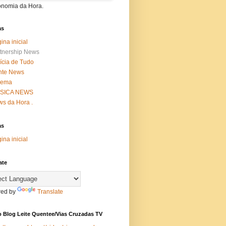
onomia da Hora.
as
ina inicial
tnership News
ícia de Tudo
nte News
nema
SICA NEWS
s da Hora .
as
ina inicial
ate
ed by
Translate
 Blog Leite Quentee/Vias Cruzadas TV