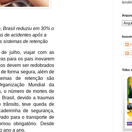
tendên
Arqui
Inscre
P
 Saúde, Brasil reduziu em 30% o
 vítimas de acidentes após a
C
 uso dos sistemas de retenção
Tribo 
érias de julho, viajar com as
ternativas para os pais inovarem
os cuidados devem ser redobrados
equenos de forma segura, além de
 os sistemas de retenção são
do a Organização Mundial da
e anos, o número de mortes de
anos no Brasil, devido a traumas
tes de trânsito, teve queda de