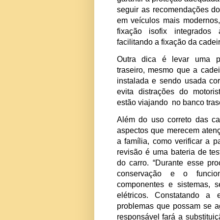
essas partes 
colisão ou freada
impacto ocasionad
do cinto de seg
manter o indivídu
risco de ejeção”, e
Mais segurança
Mesmo com o equipamen
a eficácia e instal
garantir a proteção a
seguir as recomendaçõ
em veículos mais mo
fixação isofix integ
facilitando a fixação da
Outra dica é levar
traseiro, mesmo que a
instalada e sendo us