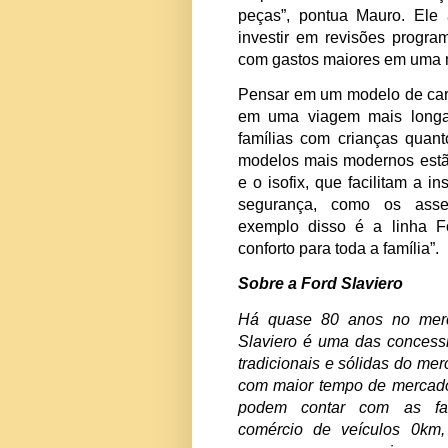
evita distrações do 
estão viajando no banc
Além do uso correto d
aspectos que merecem
a família, como verifi
revisão é uma bateria
do carro. “Durante e
conservação e o f
componentes e siste
elétricos. Constata
problemas que possam 
responsável fará a su
peças”, pontua Maur
investir em revisões
com gastos maiores em
Pensar em um modelo 
em uma viagem mais 