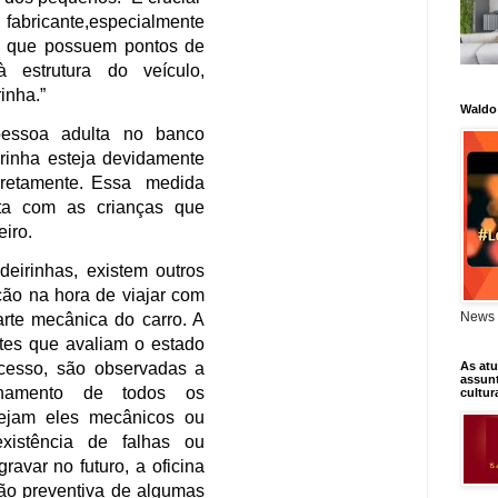
que, no momento de uma
 brusca, poderão suportar o
o pelo travamento das tiras
urança, responsáveis por
Waldo
o preso ao banco e livre do
sclarece o chefe da oficina.
to correto, é preciso verificar
ação desses dispositivos para
dequada dos pequenos. “É crucial
es do fabricante,especialmente
News 
dernos, que possuem pontos de
rados à estrutura do veículo,
As atu
assunt
 cadeirinha.”
cultur
 uma pessoa adulta no banco
 cadeirinha esteja devidamente
ada corretamente. Essa medida