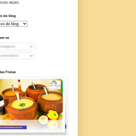
cias atuais.
vo do blog
ver-se
ostagens
omentários
das Frutas