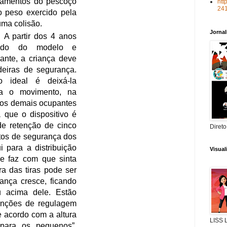
htt
scidos, acomodando e
24
 o bebê. Deve ser instalado
 o movimento do carro e
Jorna
ngulo de inclinação de, no
 posição de costas e a
cessárias, pois até 1 ano de
e os ligamentos do pescoço
ariam o peso exercido pela
o de uma colisão.
rança:
A partir dos 4 anos
Direto
pendendo do modelo e
 fabricante, a criança deve
Visua
 em cadeiras de segurança.
nto, o ideal é deixá-la
te para o movimento, na
m que os demais ocupantes
 conta que o dispositivo é
tema de retenção de cinco
LISS