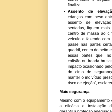
pontos, baseado n
veículos, o que c
da energia do im
menos a colisão “
regulada conforme
na altura do om
presentes no enc
de altura, para aj
conveniente e s
finaliza.
Assento de e
crianças com pe
assento de el
sentadas, fiquem
centro de massa
veículo e fazend
passe nas parte
quadril, centro do