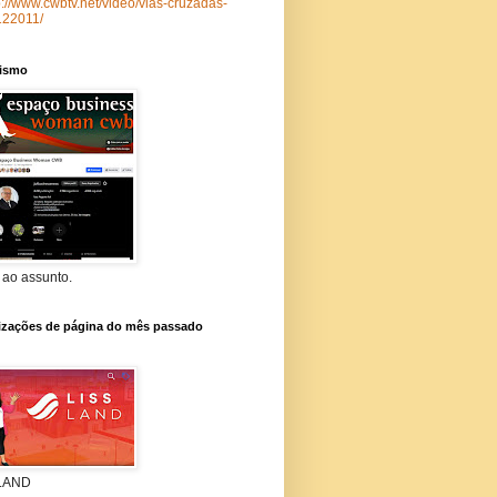
p://www.cwbtv.net/video/vias-cruzadas-
122011/
lismo
 ao assunto.
lizações de página do mês passado
 LAND