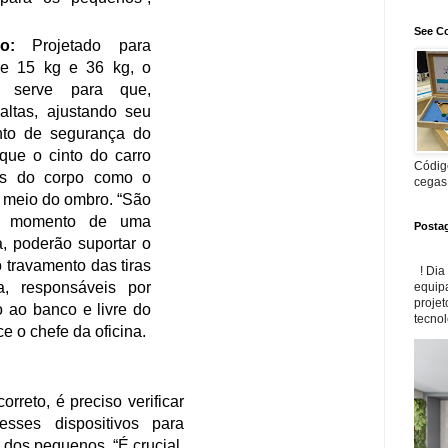
os cintos de segurança dos
ontribui para a distribuição
See Co
pacto e faz com que sinta
A altura das tiras pode ser
 a criança cresce, ficando
bro ou acima dele. Estão
osto funções de regulagem
Código
ustar de acordo com a altura
cegas
egura para os pequenos”,
Posta
levação:
Projetado para
! Dia
so entre 15 kg e 36 kg, o
equip
projet
evação serve para que,
tecnol
 mais altas, ajustando seu
 ao cinto de segurança do
o com que o cinto do carro
s certas do corpo como o
 peito e meio do ombro. “São