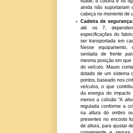
para recém-na
protegendo melhor
de costas para
obedecendo a um â
mínimo, 45°. A
inclinação são ne
idade, a coluna 
ainda não suport
cabeça no moment
Cadeira de segu
até os 7, de
especificações do
ser transportada
Nesse equipame
sentada de fren
mesma posição e
do veículo. Mauro
dotado de um sis