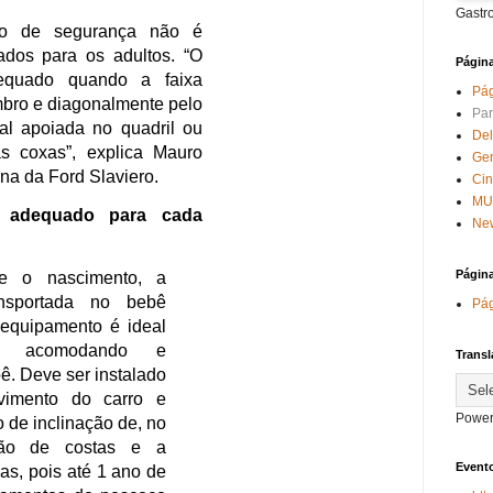
Gastr
 de cadeirinha de segurança,
to elevado para o transporte de
Págin
 se tornou obrigatório. Desde
Pág
 caindo ano a ano.
Par
Del
o cinto de segurança não é
Ge
m projetados para os adultos. “O
Ci
 é adequado quando a faixa
MU
New
bre o ombro e diagonalmente pelo
bdominal apoiada no quadril ou
Págin
ior das coxas”, explica Mauro
Pág
e oficina da Ford Slaviero.
é mais adequado para cada
Transl
Power
:
Desde o nascimento, a
er transportada no bebê
Evento
rque o equipamento é ideal