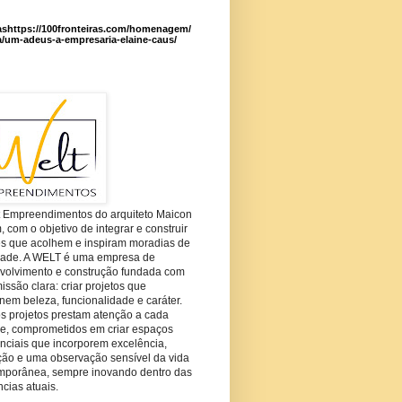
ashttps://100fronteiras.com/homenagem/
a/um-adeus-a-empresaria-elaine-caus/
t Empreendimentos do arquiteto Maicon
com o objetivo de integrar e construir
es que acolhem e inspiram moradias de
dade. A WELT é uma empresa de
volvimento e construção fundada com
ssão clara: criar projetos que
em beleza, funcionalidade e caráter.
s projetos prestam atenção a cada
he, comprometidos em criar espaços
nciais que incorporem excelência,
ção e uma observação sensível da vida
mporânea, sempre inovando dentro das
cias atuais.