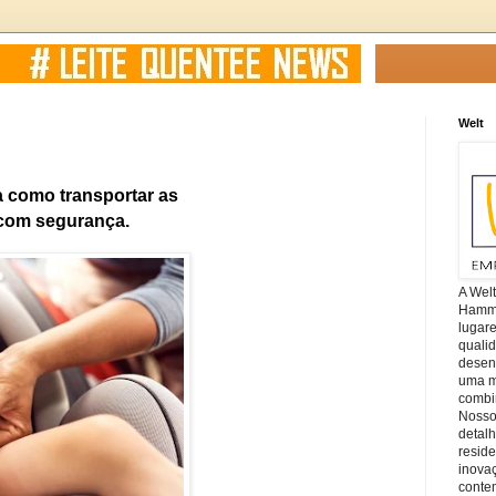
Welt
confira como transportar as
 carro com segurança.
A Wel
Hamm, 
lugar
quali
desen
uma mi
combin
Nosso
detal
reside
inova
conte