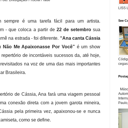
LISS
sempre é uma tarefa fácil para um artista.
See Co
ém - que coloca a partir de
22 de setembro
sua
nê na estrada - foi diferente.
“Ana canta Cássia
Eu Não Me Apaixonasse Por Você”
é um show
repertório de incontáveis sucessos da, até hoje,
Código
 revisitados na voz de uma das mais importantes
cegas
r Brasileira.
Posta
Másca
pertório de Cássia, Ana fará uma viagem pessoal
Automa
Inter
uma conexão direta com a jovem garota mineira,
Paulo,
ássia pela primeira vez, apaixonou-se e nunca
camiseta, como se define.