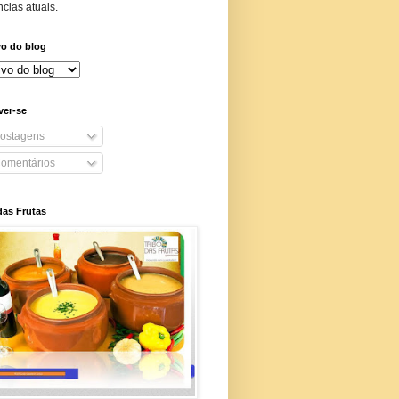
cias atuais.
vo do blog
ver-se
ostagens
omentários
das Frutas