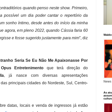
ontraditórios quando penso neste show. Primeiro,
ia possível um dia poder cantar o repertório da
um sonho íntimo, desde antes do início da minha
que agora, em pleno 2022, quando Cássia faria 60
Waldo
urgisse e fosse sugerido justamente para mim
”, diz
stranho Seria Se Eu Não Me Apaixonasse Por
a
Opus Entretenimento
que terá direção do
la
, já nasce com diversas apresentações
News 
das principais cidades do Nordeste, Sul, Centro-
As atu
assunt
cultur
bre datas, locais e venda de ingressos já estão