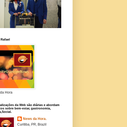
 Rafael
da Hora
alizações da Web são diárias e abordam
os sobre bem-estar, gastronomia,
a,Social.
News da Hora.
Curitiba, PR, Brazil