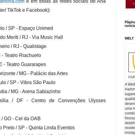
arolina.com
e em todas as redes sociais de Ana
ter/ TikTok e Facebook):
Págin
notici
ulo / SP - Espaço Unimed
do Meriti / RJ - Via Music Hall
WELT
eiro / RJ - Qualistage
N - Teatro Riachuelo
PE - Teatro Guararapes
rizonte / MG - Palácio das Artes
lo / SP - Vibra São Paulo
A Wel
Hamm, 
dia / MG - Arena Sabiazinho
lugar
quali
sília / DF - Centro de Convenções Ulysses
desen
uma mi
combin
Nosso
 / GO - Cel da OAB
detal
 Preto / SP - Quinta Linda Eventos
reside
inova