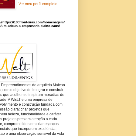
Ver meu perfil completo
ashttps://100fronteiras.com/homenagem/
a/um-adeus-a-empresaria-elaine-caus/
t Empreendimentos do arquiteto Maicon
com o objetivo de integrar e construir
es que acolhem e inspiram moradias de
dade. A WELT é uma empresa de
volvimento e construção fundada com
ssão clara: criar projetos que
em beleza, funcionalidade e caráter.
s projetos prestam atenção a cada
he, comprometidos em criar espaços
nciais que incorporem excelência,
ção e uma observação sensível da vida