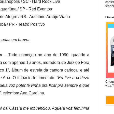
lorianópolis / SC - Hard Rock Live
conte
tendên
aguariúna / SP - Red Eventos
to Alegre / RS - Auditório Araújo Viana
Litera
iba / PR - Teatro Positivo
onadas em breve.
to
– Tudo começou no ano de 1990, quando a
a com apenas 16 anos, moradora de Juiz de Fora
co 1”, álbum de estreia da cantora carioca, e até
e Ana. O impacto foi imediato. “
Eu tive a certeza
Choqu
la voz potente vinha pra ficar pra sempre e que
vida,T
”, relembra Ana Carolina.
l da Cássia me influenciou. Aquela voz feminina