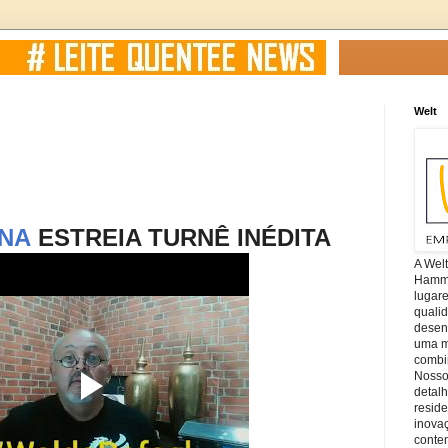
Welt
INA
ESTREIA TURNÊ INÉDITA
A Wel
Hamm, 
lugar
quali
desen
uma mi
combin
Nosso
detal
reside
inova
conte