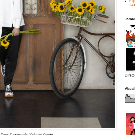
htt
24
Jorna
Direto
Visua
Foto: Divulgação/ Priscila Prade