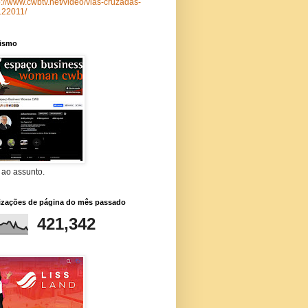
p://www.cwbtv.net/video/vias-cruzadas-
122011/
lismo
 ao assunto.
lizações de página do mês passado
421,342