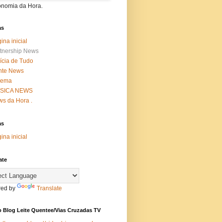
onomia da Hora.
as
ina inicial
tnership News
ícia de Tudo
nte News
nema
SICA NEWS
s da Hora .
as
ina inicial
ate
ed by
Translate
 Blog Leite Quentee/Vias Cruzadas TV