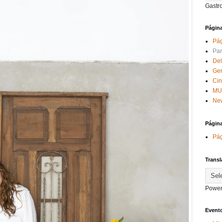
Gastr
Págin
Pág
Par
Del
Ge
Ci
MU
New
Págin
Pág
Transl
Power
Evento