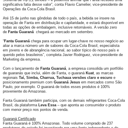
significativa fatia desse valor”, conta Flavio Camelier, vice-presidente de
Operações da Coca-Cola Brasil.
Até 15 de junho nas gôndolas de todo o país, a bebida se insere na
operação de Fanta em distribuição e capilaridade, e estará disponível em
todas as opções de embalagem, inclusive retornáveis. A versão zero
de
Fanta Guaraná
chegará ao mercado em setembro.
“
Fanta Guaraná
chega para ocupar um lugar-chave no nosso negócio ao
aliar a marca número um de sabores da Coca-Cola Brasil, especialista
em jovens e de abrangência nacional, ao sabor típico do nosso país e
querido pelos brasileiros”, completa Javier Rodriguez, vice-presidente de
Marketing da empresa.
Com o lançamento de
Fanta Guaraná
, a empresa consolida um portfólio
de guaranás que inclui, além de Fanta, o guaraná
Kuat
, as marcas
regionais
Taí, Simba, Charrua, Tuchaua versões claro e escuro
e
posicionamento premium com
Guaraná Jesus
em mercados como São
Paulo, por exemplo. O guaraná de todos esses produtos é 100%
proveniente do Amazonas.
Fanta Guaraná também participa, com os demais refrigerantes Coca-Cola
Brasil, da plataforma
Leva Essa
– que aponta ao consumidor o produto
com menor preço nos pontos de venda.
Guaraná Certificado
Fanta Guaraná é 100% Amazonas. Todo volume comprado de 237
produtores do estado foi investigado por uma fonte independente e de