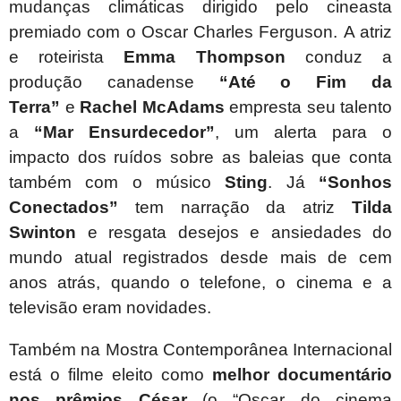
mudanças climáticas dirigido pelo cineasta
premiado com o Oscar Charles Ferguson.
A atriz
e roteirista
Emma Thompson
conduz a
produção canadense
“Até o Fim da
Terra”
e
Rachel McAdams
empresta seu talento
a
“Mar Ensurdecedor”
, um alerta para o
impacto dos ruídos sobre as baleias que conta
também com o músico
Sting
. Já
“Sonhos
Conectados”
tem narração da atriz
Tilda
Swinton
e resgata desejos e ansiedades do
mundo atual registrados desde mais de cem
anos atrás, quando o telefone, o cinema e a
televisão eram novidades.
Também na
Mostra Contemporânea Internacional
está o filme eleito como
melhor documentário
nos prêmios César
(o “Oscar do cinema