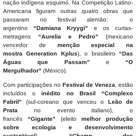
nação indígena esquimó. Na Competição Latino-
Americana figuram outras quatro obras que
passaram no festival alemão: o
argentino
“
Damiana Kryygi”
e os curtas-
metragens
“Aurelia e Pedro”
(mexicano
vencedor de
menção especial
na
mostra
Generation Kplus
),
o brasileiro
“Das
Águas que Passam”
e
“O
Mergulhador”
(México).
Com participações no
Festival de Veneza
, estão
incluídos o
inédito no Brasil
“
Complexo
Fabril”
(sul-coreano que venceu o
Leão de
Prata
no evento italiano), o
francês
“
Gigante”
(eleito
melhor produção
sobre ecologia e desenvolvimento
sustentável
),
“Champ des