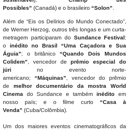
Possibles”
(Canadá) e o brasileiro
“
Solon”
.
Além de “Eis os Delírios do Mundo Conectado”,
de Werner Herzog, outros três longas e um curta-
metragem participaram do
Sundance Festival
:
o
inédito no Brasil “Uma Caçadora e Sua
Águia”
; o britânico
“Quando Dois Mundos
Colidem”
, vencedor de
prêmio especial do
júri
no evento norte-
americano;
“Máquinas”
,
vencedor do prêmio
de
melhor documentário da mostra World
Cinema
do Sundance e também
inédito
em
nosso país; e o filme curto
“
Casa à
Venda”
(C
uba/Colômbia).
Um dos maiores eventos cinematográficos da