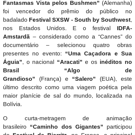
Fantasmas Vista pelos Bushmen”
(Alemanha)
foi vencedor do prêmio do público no
badalado
Festival SXSW - South by Southwest
,
nos Estados Unidos. E o festival
IDFA-
Amstardã
– considerado como a “Cannes” do
documentário – selecionou quatro obras
presentes no evento:
“Uma Caçadora e Sua
Águia”
, o nacional
“Aracati”
e os
inéditos no
Brasil
“
Algo de
Grandioso”
(França)
e
“Salero”
(EUA), este
último descrito como uma viagem poética pel
a
maior planície de sal do mundo, localizada na
Bolívia.
O
curta-metragem de animação
brasileiro
“Caminho dos Gigantes”
participou