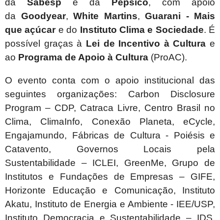
da
Sabesp
e da
Pepsico
, com apoio
da
Goodyear
,
White Martins
,
Guarani - Mais
que açúcar
e do
Instituto Clima e Sociedade
. É
possível graças à
Lei de Incentivo à Cultura
e
ao
Programa de Apoio à Cultura
(ProAC).
O evento conta com o apoio institucional das
seguintes organizações:
Carbon Disclosure
Program – CDP, Catraca Livre, Centro Brasil no
Clima, ClimaInfo, Conexão Planeta, eCycle,
Engajamundo, Fábricas de Cultura - Poiésis e
Catavento, Governos Locais pela
Sustentabilidade – ICLEI, GreenMe, Grupo de
Institutos e Fundações de Empresas – GIFE,
Horizonte Educação e Comunicação, Instituto
Akatu, Instituto de Energia e Ambiente - IEE/USP,
Instituto Democracia e Sustentabilidade – IDS,