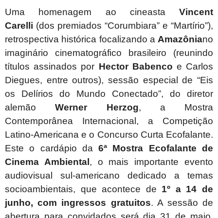
Uma homenagem ao cineasta
Vincent
Carelli
(dos premiados “Corumbiara” e “Martírio”),
retrospectiva histórica focalizando a
Amazônia
no
imaginário cinematográfico brasileiro (reunindo
títulos assinados por
Hector Babenco
e Carlos
Diegues, entre outros), sessão especial de “Eis
os Delírios do Mundo Conectado”, do diretor
alemão
Werner Herzog
, a Mostra
Contemporânea Internacional, a Competição
Latino-Americana e o Concurso Curta Ecofalante.
Este o cardápio da
6ª Mostra Ecofalante de
Cinema Ambiental
, o mais importante evento
audiovisual sul-americano dedicado a temas
socioambientais, que acontece de
1º a 14 de
junho, com ingressos gratuitos
. A sessão de
abertura para convidados será dia 31 de maio.