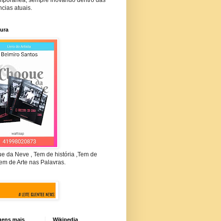
mporânea, sempre inovando dentro das
cias atuais.
tura
e da Neve , Tem de história ,Tem de
em de Arte nas Palavras.
gens mais
Wikipedia