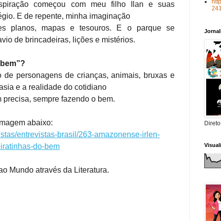
htt
nspiração começou com meu filho Ilan e suas
24
égio. E de repente, minha imaginação
es planos, mapas e tesouros. E o parque se
Jorna
io de brincadeiras, lições e mistérios.
o bem”?
 de personagens de crianças, animais, bruxas e
tasia e a realidade do cotidiano
 precisa, sempre fazendo o bem.
 imagem abaixo:
Direto
evistas/entrevistas-brasil/263-amazonense-irlen-
piratinhas-do-bem
Visua
ao Mundo através da Literatura.