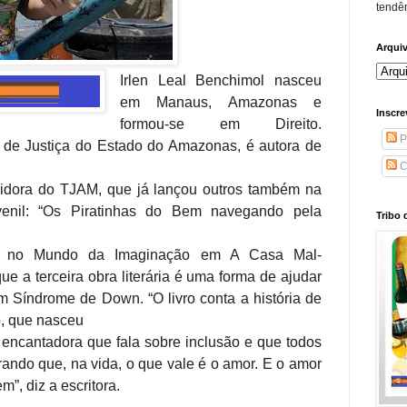
tendên
Arqui
Irlen Leal Benchimol nasceu
em Manaus, Amazonas e
Inscre
formou-se em Direito.
P
l de Justiça do Estado do Amazonas, é autora de
C
ervidora do TJAM, que já lançou outros também na
juvenil: “Os Piratinhas do Bem navegando pela
Tribo 
 no Mundo da Imaginação em A Casa Mal-
ue a terceira obra literária é uma forma de ajudar
Síndrome de Down. “O livro conta a história de
, que nasceu
ncantadora que fala sobre inclusão e que todos
ando que, na vida, o que vale é o amor. E o amor
”, diz a escritora.