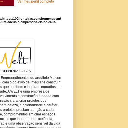
Ver meu perfil completo
ashttps://100fronteiras.com/homenagem/
a/um-adeus-a-empresaria-elaine-caus/
t Empreendimentos do arquiteto Maicon
com o objetivo de integrar e construir
es que acolhem e inspiram moradias de
dade. A WELT é uma empresa de
volvimento e construção fundada com
ssão clara: criar projetos que
em beleza, funcionalidade e caráter.
s projetos prestam atenção a cada
he, comprometidos em criar espaços
nciais que incorporem excelência,
ção e uma observação sensível da vida