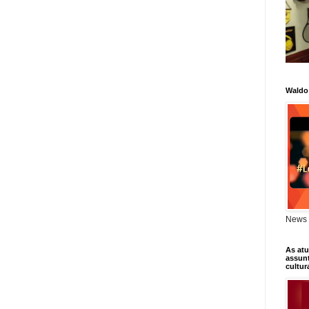
Waldo
News 
As atu
assunt
cultur