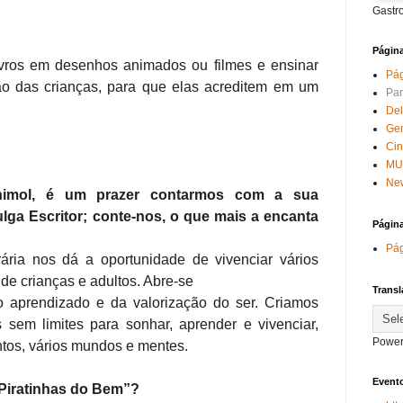
Gastr
Págin
livros em desenhos animados ou filmes e ensinar
Pág
o das crianças, para que elas acreditem em um
Par
Del
Ge
Ci
MU
New
nchimol, é um prazer contarmos com a sua
ulga Escritor; conte-nos, o que mais a encanta
Págin
Pág
erária nos dá a oportunidade de vivenciar vários
de crianças e adultos. Abre-se
Transl
 aprendizado e da valorização do ser. Criamos
sem limites para sonhar, aprender e vivenciar,
Power
os, vários mundos e mentes.
Evento
Piratinhas do Bem”?