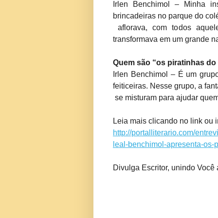
Irlen Benchimol – Minha i
brincadeiras no parque do col
aflorava, com todos aquel
transformava em um grande nav
Quem são “os piratinhas d
Irlen Benchimol – É um grupo
feiticeiras. Nesse grupo, a fan
se misturam para ajudar quem
Leia mais clicando no link ou
http://portalliterario.com/entr
leal-benchimol-apresenta-os-
Divulga Escritor, unindo Você 