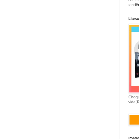
conte
tendên
Litera
Choqu
vida,T
Posta