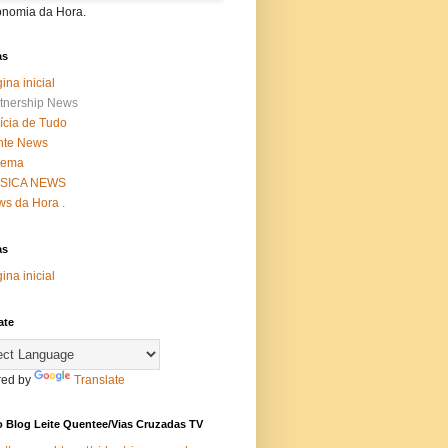
onomia da Hora.
as
ina inicial
tnership News
ícia de Tudo
nte News
nema
SICA NEWS
s da Hora .
as
ina inicial
ate
ed by
Translate
 Blog Leite Quentee/Vias Cruzadas TV