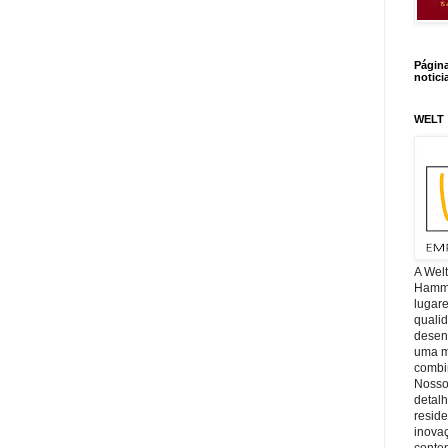
Págin
notici
WELT
A Wel
Hamm, 
lugar
quali
desen
uma mi
combin
Nosso
detal
reside
inova