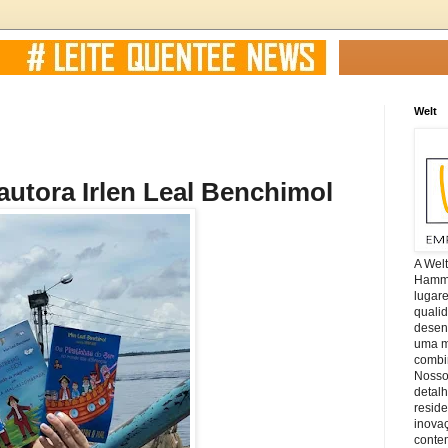
Welt
autora Irlen Leal Benchimol
A Wel
Hamm, 
lugar
quali
desen
uma mi
combin
Nosso
detal
reside
inova
conte