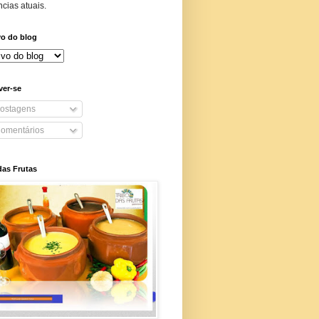
cias atuais.
vo do blog
ver-se
ostagens
omentários
das Frutas