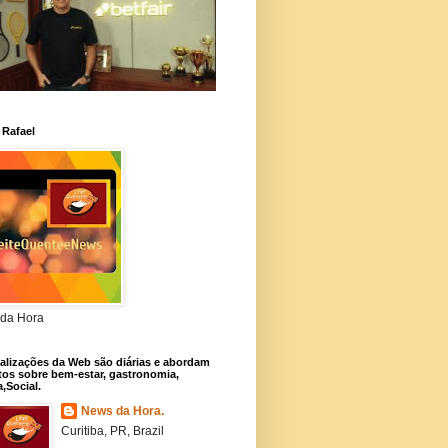
 Rafael
da Hora
alizações da Web são diárias e abordam
os sobre bem-estar, gastronomia,
a,Social.
News da Hora.
Curitiba, PR, Brazil