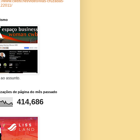
p://www.cwbtv.net/video/vias-cruzadas-
122011/
lismo
 ao assunto.
lizações de página do mês passado
414,686