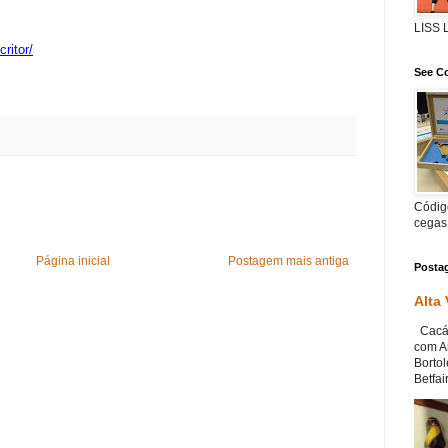
LISS
ritor/
See Co
Código
cegas
Página inicial
Postagem mais antiga
Posta
Alta
Cacá 
com An
Bortol
Betfair