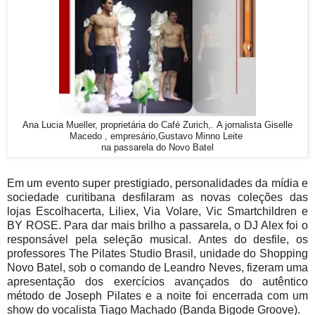
Ana Lucia Mueller, proprietária do Café Zurich,.
A jornalista Giselle
Macedo
, empresário,Gustavo Minno Leite
na passarela do Novo Batel
Em um evento super prestigiado, personalidades da mídia e
sociedade curitibana desfilaram as novas coleções das
lojas
Escolhacerta,
Liliex,
Via Volare
,
Vic Smartchildren e
BY ROSE. Para dar mais brilho a passarela, o DJ Alex foi o
responsável pela seleção musical.
Antes do desfile, os
professores
The Pilates Studio Brasil, unidade do Shopping
Novo Batel, sob o comando de Leandro Neves, fizeram uma
apresentação d
os exercícios avançados do autêntico
método de
Joseph Pilates e a
noite foi encerrada com um
show do vocalista Tiago Machado (Banda Bigode Groove).