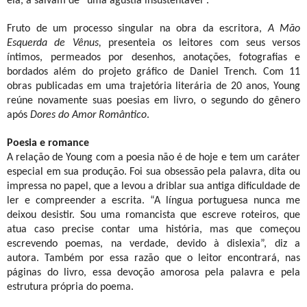
ela, a salvam de “uma agústia insustentável”.
Fruto de um processo singular na obra da escritora,
A Mão
Esquerda de Vênus,
presenteia os leitores com seus versos
íntimos, permeados por desenhos, anotações, fotografias e
bordados além do projeto gráfico de Daniel Trench. Com 11
obras publicadas em uma trajetória literária de 20 anos, Young
reúne novamente suas poesias em livro, o segundo do gênero
após
Dores do Amor Romântico
.
Poesia e romance
A relação de Young com a poesia não é de hoje e tem um caráter
especial em sua produção. Foi sua obsessão pela palavra, dita ou
impressa no papel, que a levou a driblar sua antiga dificuldade de
ler e compreender a escrita. “A língua portuguesa nunca me
deixou desistir. Sou uma romancista que escreve roteiros, que
atua caso precise contar uma história, mas que começou
escrevendo poemas, na verdade, devido à dislexia”, diz a
autora. Também por essa razão que o leitor encontrará, nas
páginas do livro, essa devoção amorosa pela palavra e pela
estrutura própria do poema.