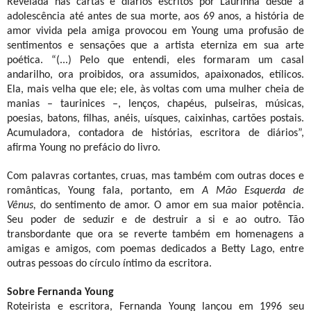
Revelada nas cartas e diários escritos por Laurinha desde a
adolescência até antes de sua morte, aos 69 anos, a história de
amor vivida pela amiga provocou em Young uma profusão de
sentimentos e sensações que a artista eterniza em sua arte
poética. “(...) Pelo que entendi, eles formaram um casal
andarilho, ora proibidos, ora assumidos, apaixonados, etílicos.
Ela, mais velha que ele; ele, às voltas com uma mulher cheia de
manias – taurinices –, lenços, chapéus, pulseiras, músicas,
poesias, batons, filhas, anéis, uísques, caixinhas, cartões postais.
Acumuladora, contadora de histórias, escritora de diários”,
afirma Young no prefácio do livro.
Com palavras cortantes, cruas, mas também com outras doces e
românticas, Young fala, portanto, em
A Mão Esquerda de
Vênus,
do sentimento de amor. O amor em sua maior potência.
Seu poder de seduzir e de destruir a si e ao outro. Tão
transbordante que ora se reverte também em homenagens a
amigas e amigos, com poemas dedicados a Betty Lago, entre
outras pessoas do círculo íntimo da escritora.
Sobre Fernanda Young
Roteirista e escritora, Fernanda Young lançou em 1996 seu