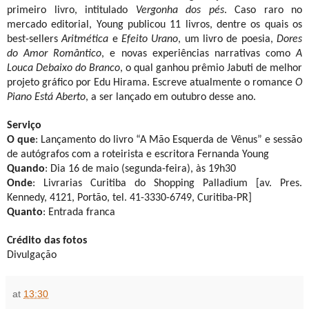
primeiro livro, intitulado
Vergonha dos pés
. Caso raro no
mercado editorial, Young publicou 11 livros, dentre os quais os
best-sellers
Aritmética
e
Efeito Urano
, um livro de poesia,
Dores
do Amor Romântico
, e novas experiências narrativas como
A
Louca Debaixo do Branco
, o qual ganhou prêmio Jabuti de melhor
projeto gráfico por Edu Hirama. Escreve atualmente o romance
O
Piano Está Aberto
, a ser lançado em outubro desse ano.
Serviço
O que
: Lançamento do livro “A Mão Esquerda de Vênus” e sessão
de autógrafos com a roteirista e escritora Fernanda Young
Quando
: Dia 16 de maio (segunda-feira), às 19h30
Onde
: Livrarias Curitiba do Shopping Palladium [av. Pres.
Kennedy, 4121, Portão, tel. 41-3330-6749, Curitiba-PR]
Quanto
: Entrada franca
Crédito das fotos
Divulgação
at
13:30