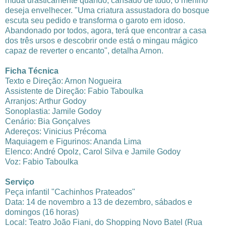
muda drasticamente quando, cansado de tudo, o menino
deseja envelhecer. "Uma criatura assustadora do bosque
escuta seu pedido e transforma o garoto em idoso.
Abandonado por todos, agora, terá que encontrar a casa
dos três ursos e descobrir onde está o mingau mágico
capaz de reverter o encanto", detalha Arnon.
Ficha Técnica
Texto e Direção: Arnon Nogueira
Assistente de Direção: Fabio Taboulka
Arranjos: Arthur Godoy
Sonoplastia: Jamile Godoy
Cenário: Bia Gonçalves
Adereços: Vinicius Précoma
Maquiagem e Figurinos: Ananda Lima
Elenco: André Opolz, Carol Silva e Jamile Godoy
Voz: Fabio Taboulka
Serviço
Peça infantil "Cachinhos Prateados"
Data: 14 de novembro a 13 de dezembro, sábados e
domingos (16 horas)
Local: Teatro João Fiani, do Shopping Novo Batel (Rua