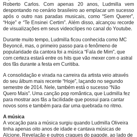
Roberto Carlos. Com apenas 20 anos, Ludmilla vem
despontando no cenário brasileiro ao emplacar um sucesso
após o outro nas paradas musicais, como “Sem Querer”,
“Hoje” e “Te Ensinei Certim”. Além disso, alcançou recorde
de visualizações em seus videoclipes no canal do Youtube.
Durante muito tempo, Ludmilla ficou conhecida como MC
Beyoncé, mas, o primeiro passo para o fenômeno de
popularidade da cantora foi a música “Fala de Mim”, que
com certeza estará entre os hits que vão mexer com o astral
dos fãs durante a festa em Curitiba.
A consolidação e virada na carreira da artista veio através
do seu álbum mais recente “Hoje”, laçando no segundo
semestre de 2014. Nele, também está o sucesso “Não
Quero Mais”. Uma canção pop romântica, que Ludmilla fez
para mostrar aos fãs a facilidade que possui para cantar
novos sons e também para dar uma quebrada no ritmo.
A música
A
vocação para a música surgiu quando Ludmilla Oliveira
tinha apenas oito anos de idade e cantava músicas de
Alcione, Revelação e outros craques do pagode, ao lado de