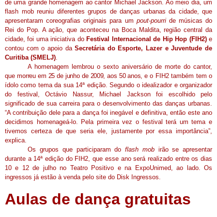
de uma grande homenagem ao cantor Michael Jackson. Ao meio dia, um
flash mob reuniu diferentes grupos de danças urbanas da cidade, que
apresentaram coreografias originais para um
pout-pourri
de músicas do
Rei do Pop. A ação, que aconteceu na Boca Maldita, região central da
cidade, foi uma iniciativa do
Festival Internacional de Hip Hop (FIH2)
e
contou com o apoio da
Secretária do Esporte, Lazer e Juventude de
Curitiba (SMELJ)
.
A homenagem lembrou o sexto aniversário de morte do cantor,
que
morreu em 25 de junho de 2009, aos 50 anos, e
o FIH2 também tem o
ídolo como tema da sua 14ª edição. Segundo o idealizador e organizador
do festival, Octávio Nassur, Michael Jackson foi escolhido pelo
significado de sua carreira para o desenvolvimento das danças urbanas.
“A contribuição dele para a dança foi inegável e definitiva, então este ano
decidimos homenageá-lo. Pela primeira vez o festival terá um tema e
tivemos certeza de que seria ele, justamente por essa importância”,
explica.
Os grupos que participaram do
flash mob
irão se apresentar
durante a 14ª edição do FIH2, que esse ano será realizado entre os dias
10 e 12 de julho no Teatro Positivo e na ExpoUnimed, ao lado. Os
ingressos já estão à venda pelo site do Disk Ingressos.
Aulas de dança gratuitas