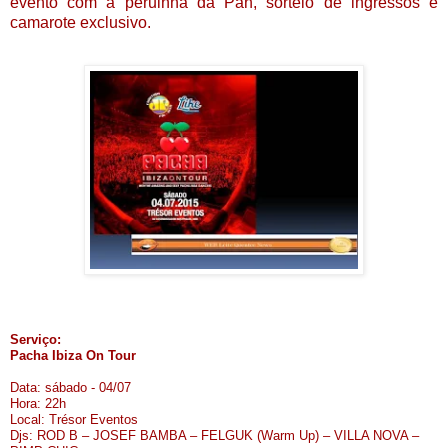
evento com a peruinha da Pan, sorteio de ingressos e
camarote exclusivo.
Serviço:
Pacha Ibiza On Tour
Data: sábado - 04/07
Hora: 22h
Local: Trésor Eventos
Djs: ROD B – JOSEF BAMBA – FELGUK (Warm Up) – VILLA NOVA –