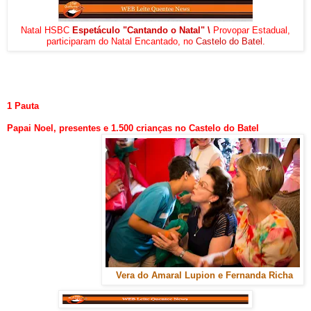
Natal HSBC
Espetáculo "Cantando o Natal" \
Provopar Estadual,
participaram do Natal Encantado, no
Castelo do Batel.
1 Pauta
Papai Noel, presentes e 1.500 crianças no Castelo do Batel
Vera do Amaral Lupion e Fernanda Richa