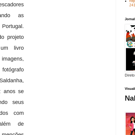
htt
cadores
24
tando as
Jorna
 Portugal.
o projeto
um livro
8 imagens,
otógrafo
Direto
Saldanha,
Visua
z anos se
Na
ndo seus
cidos com
 além de
 menções