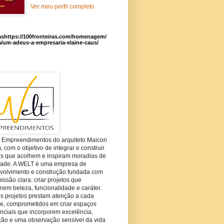
Ver meu perfil completo
ashttps://100fronteiras.com/homenagem/
a/um-adeus-a-empresaria-elaine-caus/
t Empreendimentos do arquiteto Maicon
com o objetivo de integrar e construir
es que acolhem e inspiram moradias de
dade. A WELT é uma empresa de
volvimento e construção fundada com
ssão clara: criar projetos que
em beleza, funcionalidade e caráter.
s projetos prestam atenção a cada
he, comprometidos em criar espaços
nciais que incorporem excelência,
ção e uma observação sensível da vida