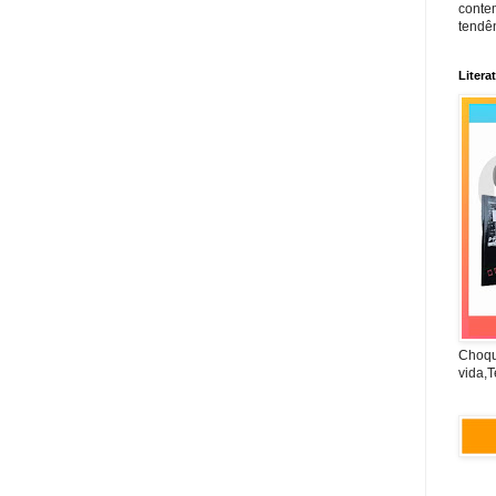
conte
tendên
Litera
Choqu
vida,T