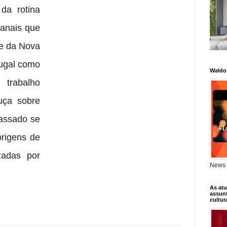
da rotina
sanais que
e da Nova
tugal como
Waldo
rabalho
uça sobre
passado se
origens de
zadas por
News 
As atu
assunt
cultur