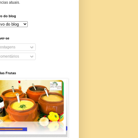
cias atuais.
vo do blog
ver-se
ostagens
omentários
das Frutas