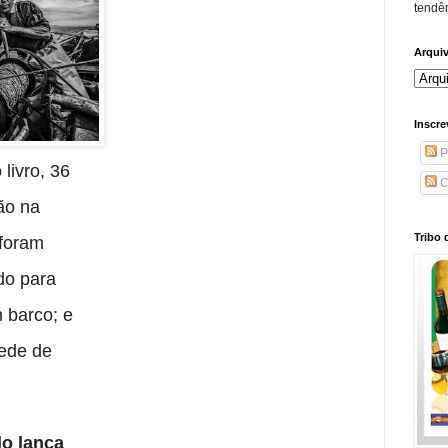
tendên
Arqui
Inscre
P
livro, 36
C
rão na
Tribo 
 foram
do para
 barco; e
rede de
o lança