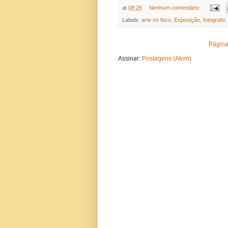
at
08:26
Nenhum comentário:
Labels:
arte no foco
,
Exposição
,
fotografo
,
Página 
Assinar:
Postagens (Atom)