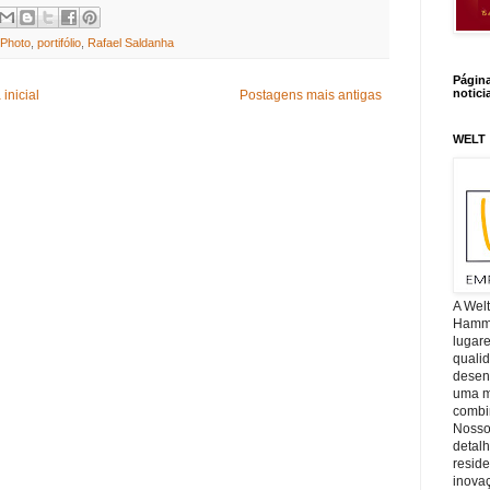
Photo
,
portifólio
,
Rafael Saldanha
Págin
notici
inicial
Postagens mais antigas
WELT
A Wel
Hamm, 
lugar
quali
desen
uma mi
combin
Nosso
detal
reside
inova