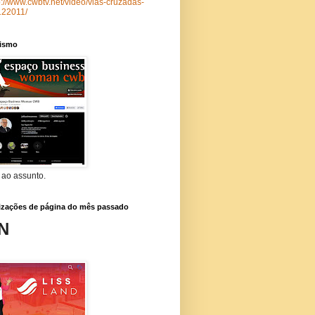
p://www.cwbtv.net/video/vias-cruzadas-
122011/
lismo
 ao assunto.
lizações de página do mês passado
N