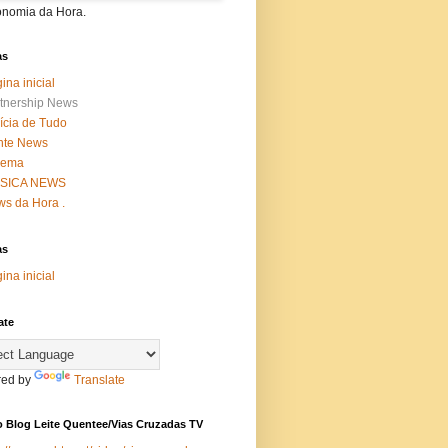
onomia da Hora.
as
ina inicial
tnership News
ícia de Tudo
nte News
nema
SICA NEWS
s da Hora .
as
ina inicial
ate
ed by
Translate
 Blog Leite Quentee/Vias Cruzadas TV