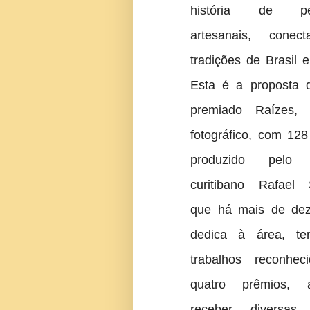
história de pes
artesanais, conec
tradições de Brasil e
Esta é a proposta d
premiado Raízes, 
fotográfico, com 12
produzido pelo f
curitibano Rafael 
que há mais de de
dedica à área, te
trabalhos reconhe
quatro prêmios,
receber diversas