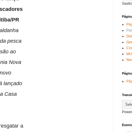
Gastr
escadores
Págin
itiba/PR
Pág
Saldanha
Par
Del
 da pesca
Ge
Ci
usão ao
MU
New
ônia Nova
 novo
Págin
Pág
rá lançado
na Casa
Transl
Power
resgatar a
Evento