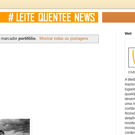
Welt
m marcador
portifólio
.
Mostrar todas as postagens
A Wel
Hamm, 
lugar
quali
desen
uma mi
combin
Nosso
detal
reside
inova
conte