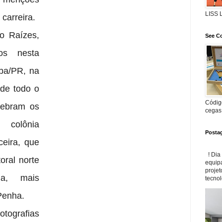
LISS
 carreira.
ro Raízes,
See Co
os nesta
iba/PR, na
 de todo o
Código
elebram os
cegas
olônia
Posta
ceira, que
! Dia
toral norte
equip
projet
na, mais
tecnol
Penha.
tografias