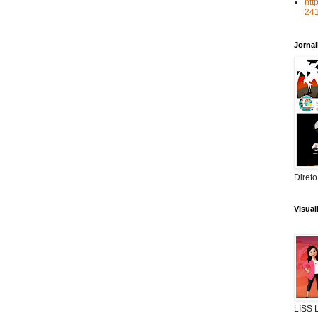
htt
24
Jorna
Direto
Visua
LISS