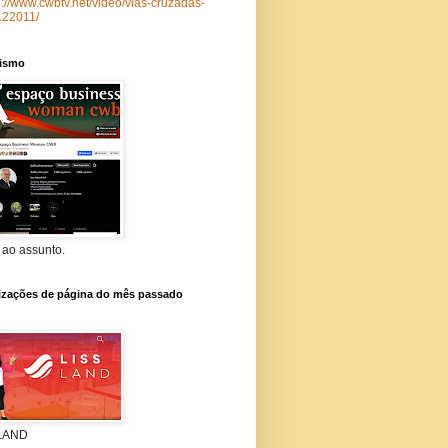
p://www.cwbtv.net/video/vias-cruzadas-
122011/
lismo
 ao assunto.
lizações de página do mês passado
 LAND