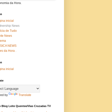
onomia da Hora.
as
ina inicial
tnership News
ícia de Tudo
nte News
nema
SICA NEWS
s da Hora .
as
ina inicial
ate
ed by
Translate
 Blog Leite Quentee/Vias Cruzadas TV