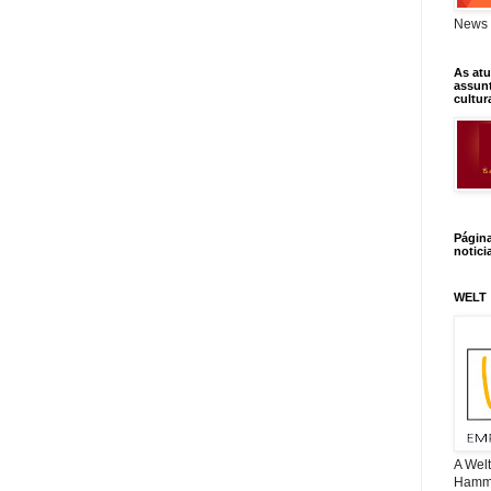
News 
As atu
assunt
cultur
Págin
notici
WELT
A Wel
Hamm, 