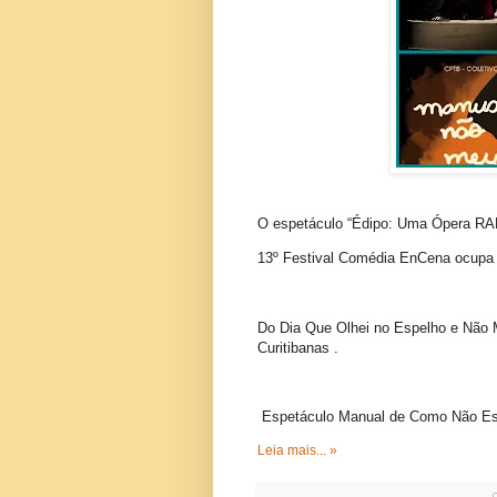
O espetáculo “Édipo: Uma Ópera RAP
13º Festival Comédia EnCena ocupa 
Do Dia Que Olhei no Espelho e Não M
Curitibanas .
Espetáculo Manual de Como Não Esq
Leia mais... »