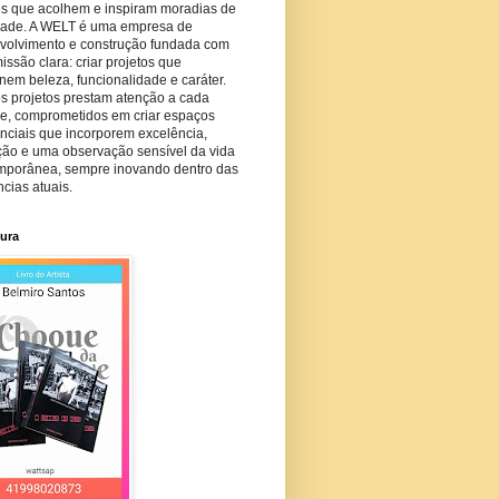
es que acolhem e inspiram moradias de
dade. A WELT é uma empresa de
volvimento e construção fundada com
ssão clara: criar projetos que
em beleza, funcionalidade e caráter.
s projetos prestam atenção a cada
he, comprometidos em criar espaços
nciais que incorporem excelência,
ção e uma observação sensível da vida
mporânea, sempre inovando dentro das
cias atuais.
tura