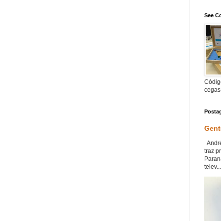
See Co
Código
cegas
Posta
Gent
André
traz p
Paraná
telev...