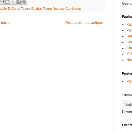
Gastr
racão EnCena
,
Teatro Guaíra
,
Teatro Novelas Curitibanas
Págin
inicial
Postagens mais antigas
Pág
Par
Del
Ge
Ci
MU
New
Págin
Pág
Transl
Power
Evento