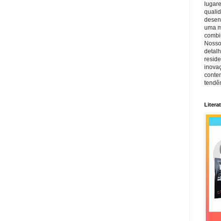
lugar
quali
desen
uma mi
combin
Nosso
detal
reside
inova
conte
tendên
Litera