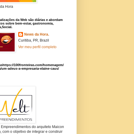
da Hora
alizações da Web são diárias e abordam
os sobre bem-estar, gastronomia,
a,Social.
News da Hora.
Curitiba, PR, Brazil
Ver meu perfil completo
ashttps://100fronteiras.com/homenagem/
a/um-adeus-a-empresaria-elaine-caus/
t Empreendimentos do arquiteto Maicon
com o objetivo de integrar e construir