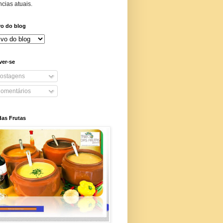
cias atuais.
vo do blog
ver-se
ostagens
omentários
das Frutas