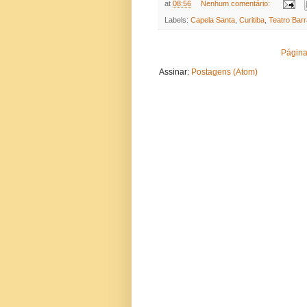
at
08:56
Nenhum comentário:
Labels:
Capela Santa
,
Curitiba
,
Teatro Bar
Página 
Assinar:
Postagens (Atom)