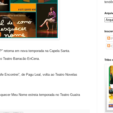
tendên
Arqui
Inscre
P
C
” retorna em nova temporada na Capela Santa.
o Teatro Barracão EnCena.
Tribo 
e Encontrei”, de Pagu Leal, volta ao Teatro Novelas
uecer Meu Nome estreia temporada no Teatro Guaíra