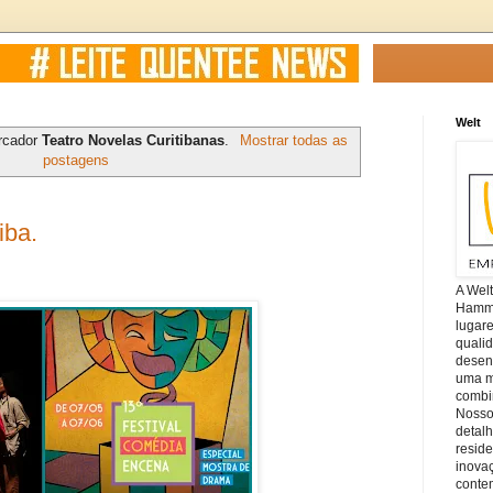
Welt
rcador
Teatro Novelas Curitibanas
.
Mostrar todas as
postagens
iba.
A Wel
Hamm, 
lugar
quali
desen
uma mi
combin
Nosso
detal
reside
inova
conte