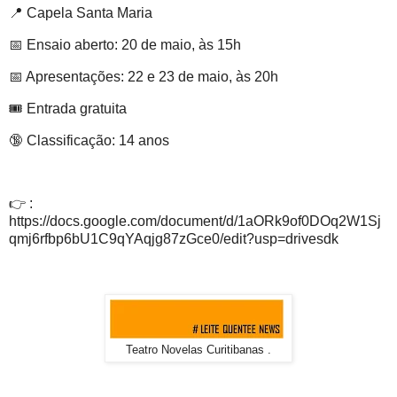
📍 Capela Santa Maria
📅 Ensaio aberto: 20 de maio, às 15h
📅 Apresentações: 22 e 23 de maio, às 20h
🎟 Entrada gratuita
🔞 Classificação: 14 anos
👉 :
https://docs.google.com/document/d/1aORk9of0DOq2W1Sj
qmj6rfbp6bU1C9qYAqjg87zGce0/edit?usp=drivesdk
Teatro Novelas Curitibanas .