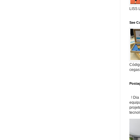
LISS
See Co
Código
cegas
Posta
! Dia
equip
projet
tecnol