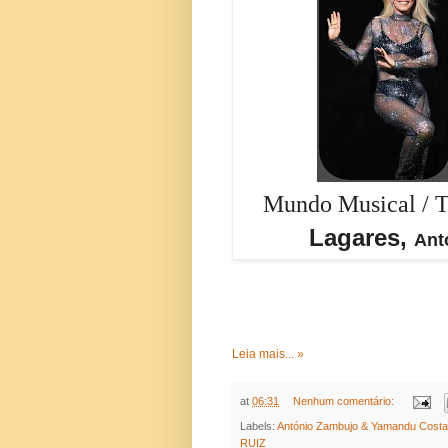
Mundo Musical / 
Lagares,
Ant
Leia mais... »
at
06:31
Nenhum comentário:
Labels:
António Zambujo & Yamandu Costa
RUIZ