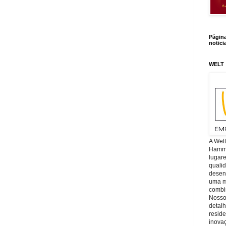
Págin
notici
WELT
A Wel
Hamm, 
lugar
quali
desen
uma mi
combin
Nosso
detal
reside
inova