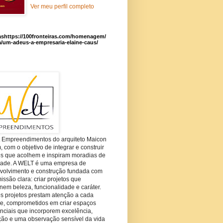
Ver meu perfil completo
ashttps://100fronteiras.com/homenagem/
a/um-adeus-a-empresaria-elaine-caus/
t Empreendimentos do arquiteto Maicon
com o objetivo de integrar e construir
es que acolhem e inspiram moradias de
dade. A WELT é uma empresa de
volvimento e construção fundada com
ssão clara: criar projetos que
em beleza, funcionalidade e caráter.
s projetos prestam atenção a cada
he, comprometidos em criar espaços
nciais que incorporem excelência,
ção e uma observação sensível da vida