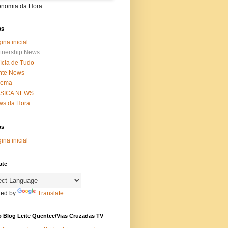
onomia da Hora.
as
ina inicial
tnership News
ícia de Tudo
nte News
nema
SICA NEWS
s da Hora .
as
ina inicial
ate
ed by
Translate
 Blog Leite Quentee/Vias Cruzadas TV