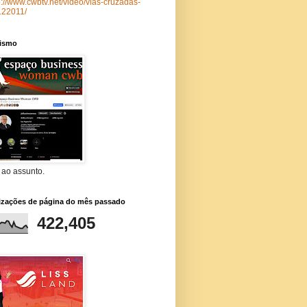
p://www.cwbtv.net/video/vias-cruzadas-
122011/
lismo
 ao assunto.
lizações de página do mês passado
422,405