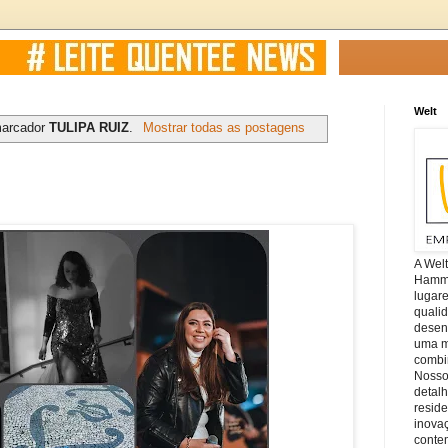
Welt
marcador
TULIPA RUIZ
.
Mostrar todas as postagens
A Wel
Hamm, 
lugar
quali
desen
uma mi
combin
Nosso
detal
reside
inova
conte