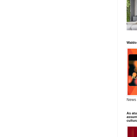
Waldo
News 
As atu
assunt
cultur