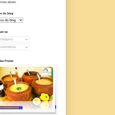
cias atuais.
vo do blog
ver-se
ostagens
omentários
das Frutas