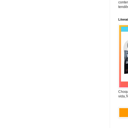
conte
tendên
Litera
Choqu
vida,T