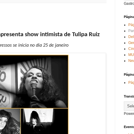
Gastr
Págin
Pág
Par
apresenta show intimista de Tulipa Ruiz
Del
Ge
essos se inicia no dia 25 de janeiro
Ci
MU
New
Págin
Pág
Transl
Power
Evento