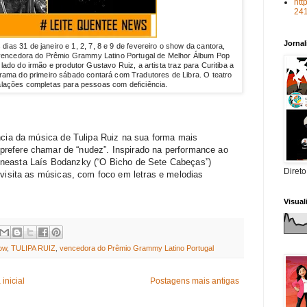
htt
24
Jorna
s
dias
31 de janeiro e 1, 2, 7, 8 e 9 de
fevereiro
o
show
da cantora,
z, vencedora do Prêmio Grammy
Latino
Portugal de
Melhor
Álbum Pop
o
lado
do irmão e
produtor
Gustavo Ruiz, a
artista
traz
para
Curitiba a
grama
do
primeiro
sábado contará
com
Tradutores de
Libra
. O
teatro
alações
completas
para
pessoas
com
deficiência.
ncia da música de Tulipa Ruiz na 
sua
forma
mais
 prefere 
chamar
 de “
nudez
”. 
Inspirado
 na 
performance
 ao 
ineasta Laís Bodanzky (“O 
Bicho
 de Sete Cabeças”) 
Direto
evisita as músicas, 
com
foco
 em letras e melodias 
Visua
ow
,
TULIPA RUIZ
,
vencedora do Prêmio Grammy Latino Portugal
inicial
Postagens mais antigas