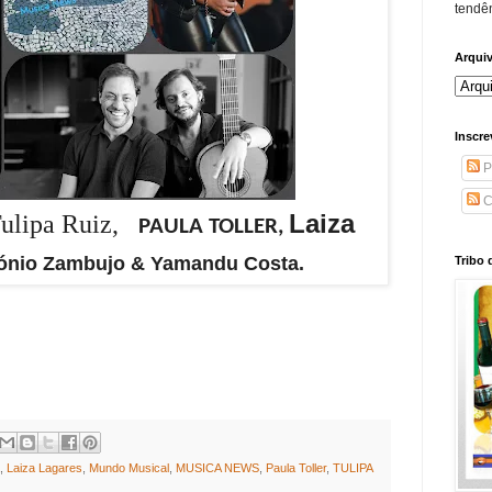
tendên
Arqui
Inscre
P
C
Laiza
Tulipa Ruiz,
PAULA TOLLER,
ónio Zambujo & Yamandu Costa.
Tribo 
,
Laiza Lagares
,
Mundo Musical
,
MUSICA NEWS
,
Paula Toller
,
TULIPA