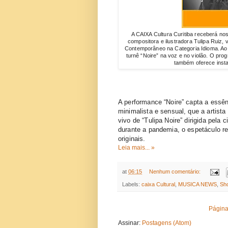
A
CAIXA
Cultura
Curitiba receberá
no
compositora e ilustradora Tulipa Rui
Contemporâneo na
Categoria
Idioma
. A
turnê “Noire” na
voz
e no violão. O
pro
também oferece inst
A 
performance
 “Noire” capta a essê
minimalista e 
sensual
, 
que
 a 
artista
vivo
 de “Tulipa Noire” dirigida 
pela
 c
durante
 a 
pandemia
, o espetáculo r
originais.
Leia mais... »
at
06:15
Nenhum comentário:
Labels:
caixa Cultural
,
MUSICA NEWS
,
Sh
Página 
Assinar:
Postagens (Atom)