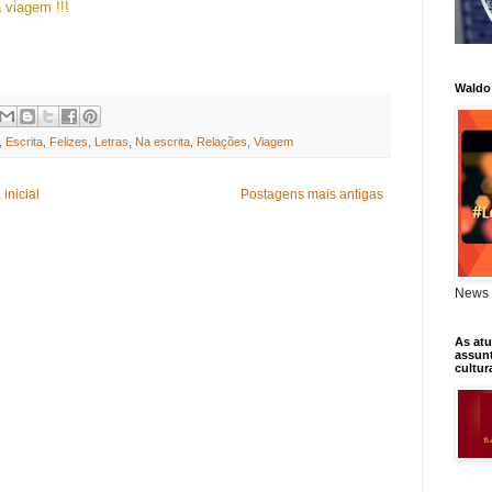
 viagem !!!
Waldo
,
Escrita
,
Felizes
,
Letras
,
Na escrita
,
Relações
,
Viagem
inicial
Postagens mais antigas
News 
As atu
assunt
cultur