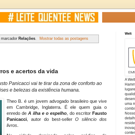
Welt
m marcador
Relações
.
Mostrar todas as postagens
ros e acertos da vida
A Wel
sto Panicacci vai te tirar da zona de conforto ao
Hamm, 
lugar
crises e belezas da existência humana.
quali
desen
Theo B. é um jovem advogado brasileiro que vive
uma mi
em Cambridge, Inglaterra. É ele quem guia o
combin
enredo de
A ilha e o espelho
, do escritor
Fausto
Nosso
detal
Panicacci
, autor do best-seller
O silêncio dos
reside
livros
.
inova
conte