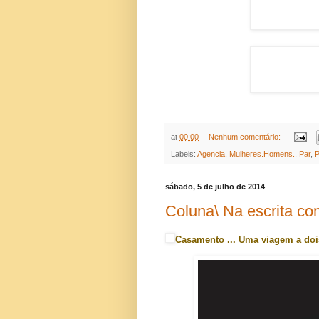
at
00:00
Nenhum comentário:
Labels:
Agencia
,
Mulheres.Homens.
,
Par
,
P
sábado, 5 de julho de 2014
Coluna\ Na escrita c
Casamento ... Uma viagem a doi