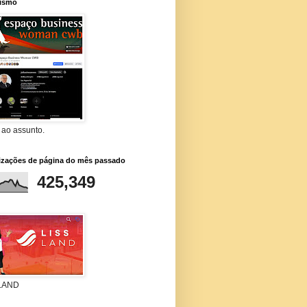
lismo
 ao assunto.
lizações de página do mês passado
425,349
 LAND