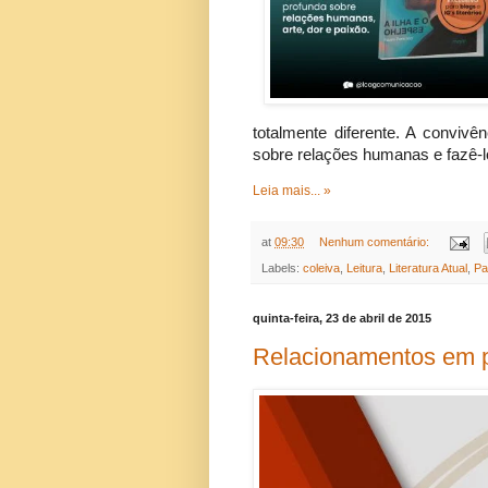
totalmente diferente. A conviv
sobre relações humanas e fazê-l
Leia mais... »
at
09:30
Nenhum comentário:
Labels:
coleiva
,
Leitura
,
Literatura Atual
,
Pa
quinta-feira, 23 de abril de 2015
Relacionamentos em p