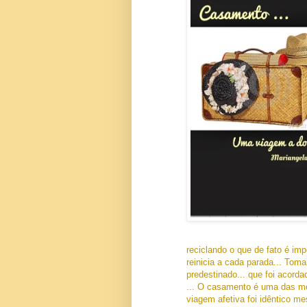
reciclando o que de fato é impo
reinicia a cada parada... Tom
predestinado... que foi acord
... O casamento é uma das me
viagem afetiva foi idêntico me