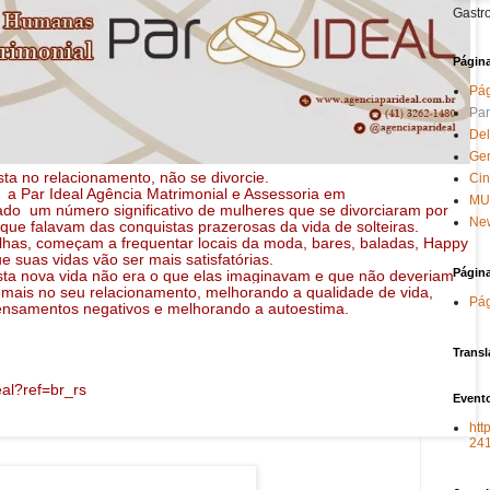
Gastr
Págin
Pág
Par
Del
Ge
sta no relacionamento, não se divorcie.
Ci
 a Par Ideal Agência Matrimonial e Assessoria em
MU
ado um número significativo de mulheres que se divorciaram por
New
 que falavam das conquistas prazerosas da vida de solteiras.
has, começam a frequentar locais da moda, bares, baladas, Happy
suas vidas vão ser mais satisfatórias.
Págin
ta nova vida não era o que elas imaginavam e que não deveriam
do mais no seu relacionamento, melhorando a qualidade de vida,
Pág
nsamentos negativos e melhorando a autoestima.
Transl
eal?ref=br_rs
Evento
htt
24