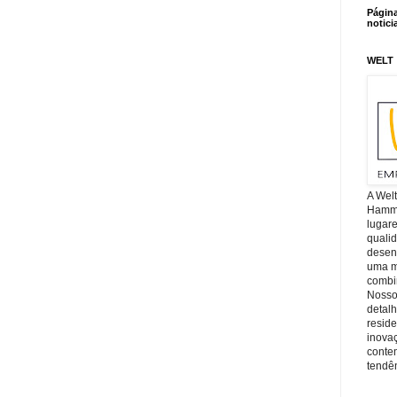
Págin
notici
WELT
A Wel
Hamm, 
lugar
quali
desen
uma mi
combin
Nosso
detal
reside
inova
conte
tendên