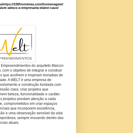
ashttps://100fronteiras.com/homenagem/
a/um-adeus-a-empresaria-elaine-caus/
t Empreendimentos do arquiteto Maicon
com o objetivo de integrar e construir
es que acolhem e inspiram moradias de
dade. A WELT é uma empresa de
volvimento e construção fundada com
ssão clara: criar projetos que
em beleza, funcionalidade e caráter.
s projetos prestam atenção a cada
he, comprometidos em criar espaços
nciais que incorporem excelência,
ção e uma observação sensível da vida
mporânea, sempre inovando dentro das
cias atuais.