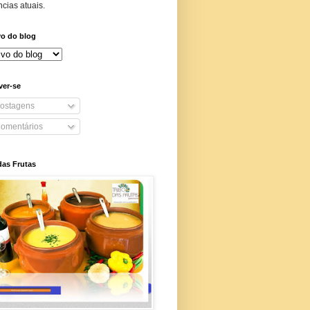
cias atuais.
vo do blog
ver-se
ostagens
omentários
das Frutas