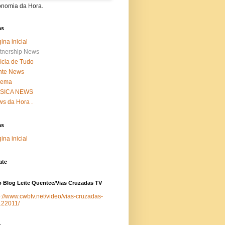
onomia da Hora.
as
ina inicial
tnership News
ícia de Tudo
nte News
nema
SICA NEWS
s da Hora .
as
ina inicial
ate
 Blog Leite Quentee/Vias Cruzadas TV
p://www.cwbtv.net/video/vias-cruzadas-
122011/