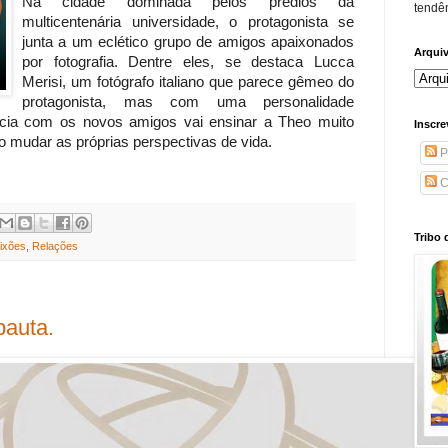
Na cidade dominada pelos prédios da
tendên
multicentenária universidade, o protagonista se
junta a um eclético grupo de amigos apaixonados
Arqui
por fotografia. Dentre eles, se destaca Lucca
Merisi, um fotógrafo italiano que parece gêmeo do
protagonista, mas com uma personalidade
ência com os novos amigos vai ensinar a Theo muito
Inscre
o mudar as próprias perspectivas de vida.
P
C
Tribo 
ixões
,
Relações
auta.