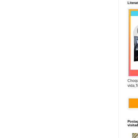
Litera
Choqu
vida,T
Posta
visita