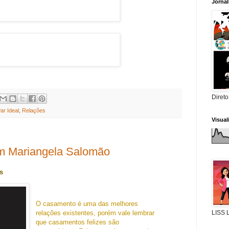
Jorna
Direto
ar Ideal
,
Relações
Visua
om Mariangela Salomão
s
O casamento é uma das melhores
LISS
relações existentes,
porém vale lembrar
que casamentos felizes são