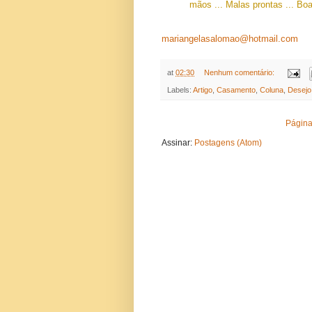
mãos ... Malas prontas ... Boa
mariangelasalomao@hotmail.com
at
02:30
Nenhum comentário:
Labels:
Artigo
,
Casamento
,
Coluna
,
Desejo
Página 
Assinar:
Postagens (Atom)