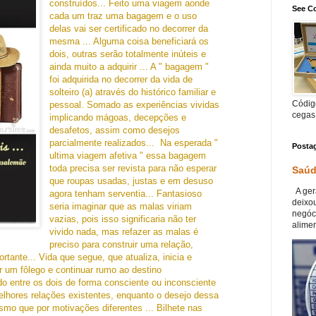
construídos... Feito uma viagem aonde
See Co
cada um traz uma bagagem e o uso
delas vai ser certificado no decorrer da
mesma ... Alguma coisa beneficiará os
dois, outras serão totalmente inúteis e
ainda muito a adquirir ... A " bagagem "
foi adquirida no decorrer da vida de
solteiro (a) através do histórico familiar e
Código
pessoal. Somado as experiências vividas
cegas
implicando mágoas, decepções e
desafetos, assim como desejos
parcialmente realizados... Na esperada "
Posta
ultima viagem afetiva " essa bagagem
toda precisa ser revista para não esperar
Saúd
que roupas usadas, justas e em desuso
A ger
agora tenham serventia... Fantasioso
deixou
seria imaginar que as malas viriam
negóc
vazias, pois isso significaria não ter
alimen
vivido nada, mas refazer as malas é
preciso para construir uma relação,
rtante... Vida que segue, que atualiza, inicia e
ar um fôlego e continuar rumo ao destino
ado entre os dois de forma consciente ou inconsciente
lhores relações existentes, enquanto o desejo dessa
smo que por motivações diferentes ... Bilhete nas