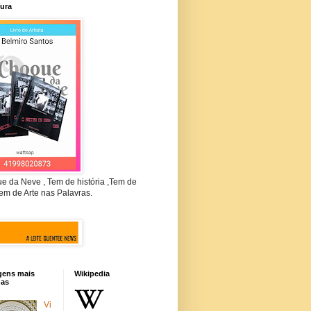
tura
e da Neve , Tem de história ,Tem de
em de Arte nas Palavras.
gens mais
Wikipedia
das
Vi