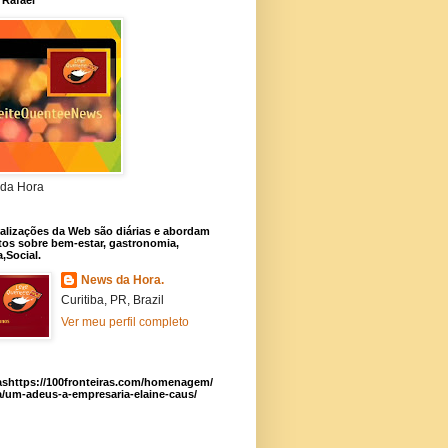
 Rafael
da Hora
alizações da Web são diárias e abordam
os sobre bem-estar, gastronomia,
a,Social.
News da Hora.
Curitiba, PR, Brazil
Ver meu perfil completo
ashttps://100fronteiras.com/homenagem/
a/um-adeus-a-empresaria-elaine-caus/