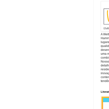
A Wel
Hamm, 
lugar
quali
desen
uma mi
combin
Nosso
detal
reside
inova
conte
tendên
Litera