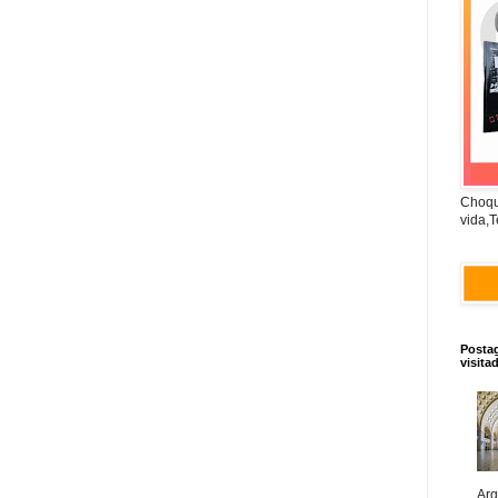
Choqu
vida,T
Posta
visita
Arq