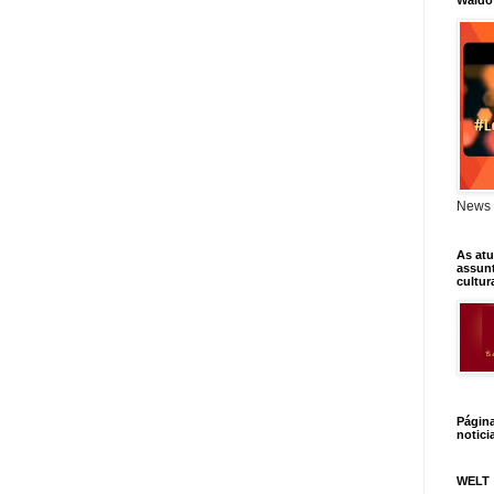
Waldo
News 
As atu
assunt
cultur
Págin
notici
WELT