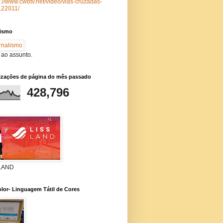
p://www.cwbtv.net/video/vias-cruzadas-
122011/
lismo
 ao assunto.
lizações de página do mês passado
428,796
 LAND
lor- Linguagem Tátil de Cores