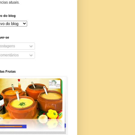
cias atuais.
vo do blog
ver-se
ostagens
omentários
das Frutas