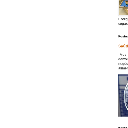
Código
cegas
Posta
Saúd
A ger
deixou
negóc
alimen