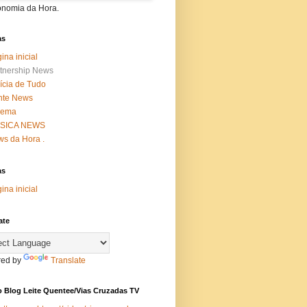
onomia da Hora.
as
ina inicial
tnership News
ícia de Tudo
nte News
nema
SICA NEWS
s da Hora .
as
ina inicial
ate
ed by
Translate
 Blog Leite Quentee/Vias Cruzadas TV