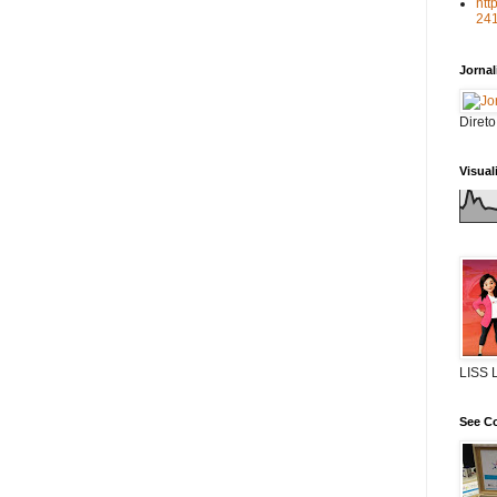
htt
24
Jorna
Direto
Visua
LISS
See Co