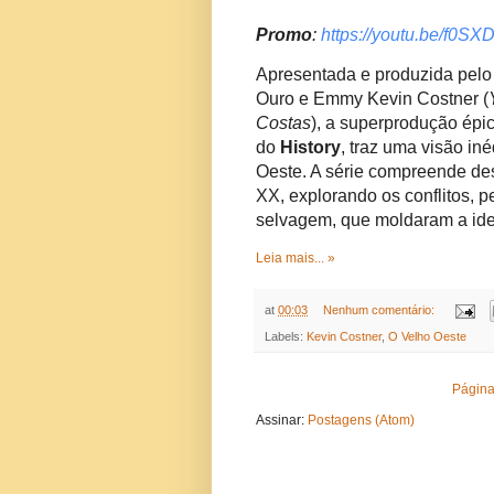
Promo
:
https://youtu.be/f0
Apresentada e produzida pelo
Ouro e Emmy Kevin Costner (
Costas
), a superprodução épi
do
History
, traz uma visão in
Oeste. A série compreende desd
XX, explorando os conflitos,
selvagem, que moldaram a ide
Leia mais... »
at
00:03
Nenhum comentário:
Labels:
Kevin Costner
,
O Velho Oeste
Página 
Assinar:
Postagens (Atom)