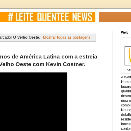
Welt
arcador
O Velho Oeste
.
Mostrar todas as postagens
nos de América Latina com a estreia
Velho Oeste com Kevin Costner.
A Wel
Hamm, 
lugar
quali
desen
uma mi
combin
Nosso
detal
reside
inova
conte