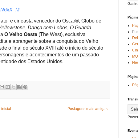
Gastr
SXDN6xX_M
Págin
 ator e cineasta vencedor do Oscar®, Globo de
Pág
Yellowstone
,
Dança com Lobos, O Guarda-
Par
ca
O Velho Oeste
(The West), exclusiva
Del
édita e abrangente sobre a conquista do Velho
Ge
e o final do século XVIII até o início do século
Ci
 personagens e acontecimentos de um passado
MU
ntidade dos Estados Unidos.
New
Págin
Pág
Transl
inicial
Postagens mais antigas
Power
Evento