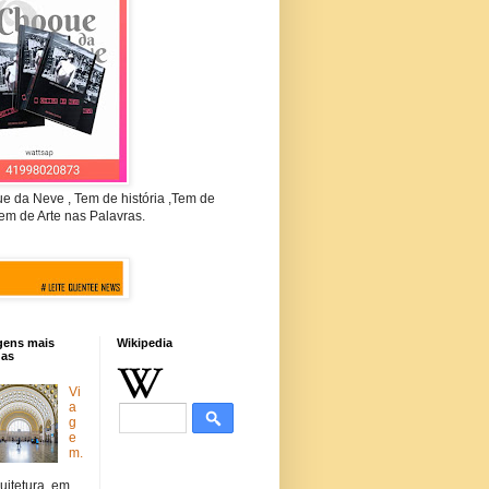
e da Neve , Tem de história ,Tem de
em de Arte nas Palavras.
gens mais
Wikipedia
das
Vi
a
g
e
m.
uitetura em