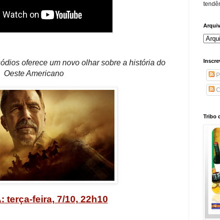
tendên
Arqui
Inscre
dios oferece um novo olhar sobre a história do
Oeste Americano
P
C
Tribo 
 terça-feira, 7/10, 22h10