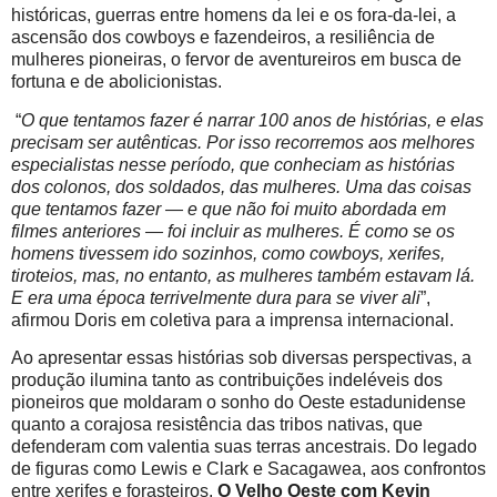
históricas, guerras entre homens da lei e os fora-da-lei, a
ascensão dos cowboys e fazendeiros, a resiliência de
mulheres pioneiras, o fervor de aventureiros em busca de
fortuna e de abolicionistas.
“
O que tentamos fazer é narrar 100 anos de histórias, e elas
precisam ser autênticas. Por isso recorremos aos melhores
especialistas nesse período, que conheciam as histórias
dos colonos, dos soldados, das mulheres. Uma das coisas
que tentamos fazer — e que não foi muito abordada em
filmes anteriores — foi incluir as mulheres. É como se os
homens tivessem ido sozinhos, como cowboys, xerifes,
tiroteios, mas, no entanto, as mulheres também estavam lá.
E era uma época terrivelmente dura para se viver ali
”,
afirmou Doris em coletiva para a imprensa internacional.
Ao apresentar essas histórias sob diversas perspectivas, a
produção ilumina tanto as contribuições indeléveis dos
pioneiros que moldaram o sonho do Oeste estadunidense
quanto a corajosa resistência das tribos nativas, que
defenderam com valentia suas terras ancestrais. Do legado
de figuras como Lewis e Clark e Sacagawea, aos confrontos
entre xerifes e forasteiros,
O Velho Oeste com Kevin