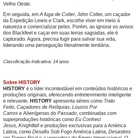
Velho Oeste.
Em seguida, em
A fuga de Colter
, John Colter, um caçador
da Expedição Lewis e Clark, escolhe viver em meio à
natureza e comercializar peles. Porém, ao ignorar os avisos
dos Blackfeet e caçar em suas terras sagradas, ele é
capturado. Agora, precisa fugir para salvar sua vida,
liderando uma perseguição literalmente lendária.
Classificação Indicativa: 14 anos
Sobre HISTORY
HISTORY
é o líder incontestável em conteúdos históricos e
produções originais, oferecendo entretenimento inteligente
e relevante.
HISTORY
apresenta séries como
Trato
Feito
,
Caçadores de Relíquias
,
Loucos Por
Carros
e
Alienígenas do Passado
, combinadas com
superproduções históricas como
Eu Conheci
Jesus
,
Knightfall
e produções exclusivas para a América
Latina, como
Desafio Sob Fogo América Latina
,
Desastres
em Tempo Real
e a vencedora do Emmy Internacional,
O