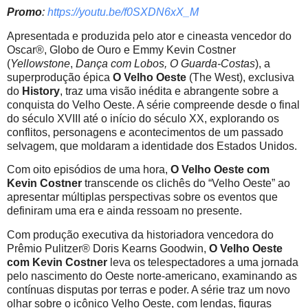
Promo
:
https://youtu.be/f0SXDN6xX_M
Apresentada e produzida pelo ator e cineasta vencedor do
Oscar®, Globo de Ouro e Emmy Kevin Costner
(
Yellowstone
,
Dança com Lobos, O Guarda-Costas
), a
superprodução épica
O Velho Oeste
(The West), exclusiva
do
History
, traz uma visão inédita e abrangente sobre a
conquista do Velho Oeste. A série compreende desde o final
do século XVIII até o início do século XX, explorando os
conflitos, personagens e acontecimentos de um passado
selvagem, que moldaram a identidade dos Estados Unidos.
Com oito episódios de uma hora,
O Velho Oeste com
Kevin Costner
transcende os clichês do “Velho Oeste” ao
apresentar múltiplas perspectivas sobre os eventos que
definiram uma era e ainda ressoam no presente.
Com produção executiva da historiadora vencedora do
Prêmio Pulitzer® Doris Kearns Goodwin,
O Velho Oeste
com Kevin Costner
leva os telespectadores a uma jornada
pelo nascimento do Oeste norte-americano, examinando as
contínuas disputas por terras e poder. A série traz um novo
olhar sobre o icônico Velho Oeste, com lendas, figuras