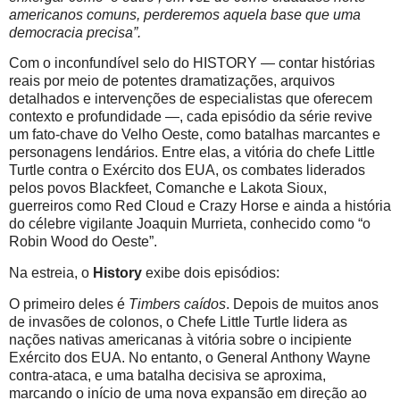
americanos comuns, perderemos aquela base que uma
democracia precisa”.
Com o inconfundível selo do HISTORY — contar histórias
reais por meio de potentes dramatizações, arquivos
detalhados e intervenções de especialistas que oferecem
contexto e profundidade —, cada episódio da série revive
um fato-chave do Velho Oeste, como batalhas marcantes e
personagens lendários. Entre elas, a vitória do chefe Little
Turtle contra o Exército dos EUA, os combates liderados
pelos povos Blackfeet, Comanche e Lakota Sioux,
guerreiros como Red Cloud e Crazy Horse e ainda a história
do célebre vigilante Joaquin Murrieta, conhecido como “o
Robin Wood do Oeste”.
Na estreia, o
History
exibe dois episódios:
O primeiro deles é
Timbers caídos
. Depois de muitos anos
de invasões de colonos, o Chefe Little Turtle lidera as
nações nativas americanas à vitória sobre o incipiente
Exército dos EUA. No entanto, o General Anthony Wayne
contra-ataca, e uma batalha decisiva se aproxima,
marcando o início de uma nova expansão em direção ao