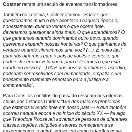
Costner
retrata um século de eventos transformadores.
Também na coletiva, Costner afirmou: “
Parece que
questionamos muito o que aconteceu naquela época e,
honestamente, quando vemos o que ocorre hoje,
deveríamos questionar ainda mais. O que aprendemos? O
que ganhamos quando dominamos outro povo, quando
queremos expandir nossas fronteiras? O que ganhamos de
verdade quando silenciamos uma voz? (…). É muito fácil
para nós olharmos para o país de vocês e vermos o que
pode estar errado. E também para refletirmos o que está
errado no nosso. (…) 90% dos nossos problemas, acredito,
poderiam ser resolvidos com humanidade, empatia e um
pensamento realmente orientado para a justiça e a
compreensão”
.
Para Doris, os conflitos do passado ressoam nos dilemas
atuais dos Estados Unidos: “
Um dos maiores problemas
que estamos vivendo hoje em nosso país — e que também
ocorreu naquela época e no início do século XX — foi algo
que Theodore Roosevelt advertiu: se pessoas de diferentes
classes, regiões, religiões e setores começarem a se
enxergar como ‘o outro’, em vez de como cidadãos norte-