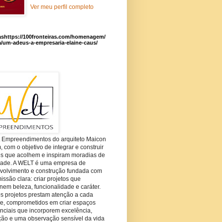
Ver meu perfil completo
ashttps://100fronteiras.com/homenagem/
a/um-adeus-a-empresaria-elaine-caus/
t Empreendimentos do arquiteto Maicon
com o objetivo de integrar e construir
es que acolhem e inspiram moradias de
dade. A WELT é uma empresa de
volvimento e construção fundada com
ssão clara: criar projetos que
em beleza, funcionalidade e caráter.
s projetos prestam atenção a cada
he, comprometidos em criar espaços
nciais que incorporem excelência,
ção e uma observação sensível da vida