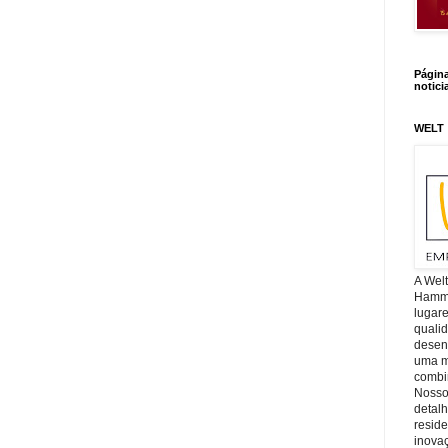
Págin
notici
WELT
A Wel
Hamm, 
lugar
quali
desen
uma mi
combin
Nosso
detal
reside
inova