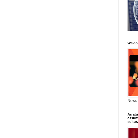
Waldo
News 
As atu
assunt
cultur