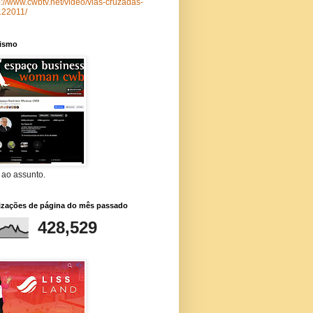
p://www.cwbtv.net/video/vias-cruzadas-
122011/
lismo
 ao assunto.
lizações de página do mês passado
428,529