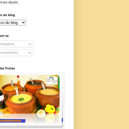
cias atuais.
vo do blog
ver-se
ostagens
omentários
das Frutas