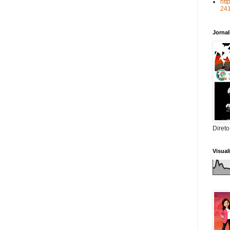
htt
24
Jorna
Direto
Visua