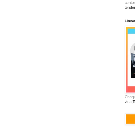
conte
tendên
Litera
Choqu
vida,T