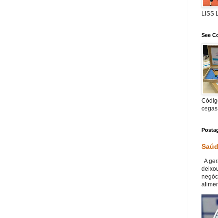
LISS
See Co
Código
cegas
Posta
Saúd
A ger
deixou
negóc
alimen