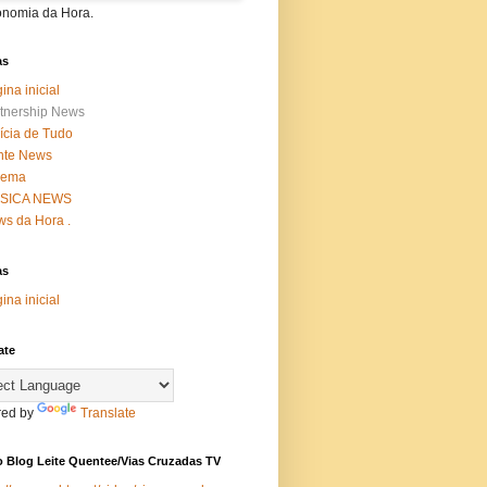
onomia da Hora.
as
ina inicial
tnership News
ícia de Tudo
nte News
nema
SICA NEWS
s da Hora .
as
ina inicial
ate
ed by
Translate
 Blog Leite Quentee/Vias Cruzadas TV