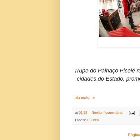
Trupe do Palhaço Picolé re
cidades do Estado, prom
Leia mais... »
at
01:38
Nenhum comentário:
Labels:
O Circo
Página 