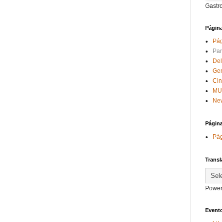
Gastr
Págin
Pág
Par
Del
Ge
Ci
MU
New
Págin
Pág
Transl
Power
Evento