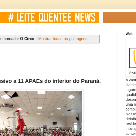
Welt
m marcador
O Circo
.
Mostrar todas as postagens
lusivo a 11 APAEs do interior do Paraná.
A Wel
Hamm, 
lugar
quali
desen
uma mi
combin
Nosso
detal
reside
inova
conte